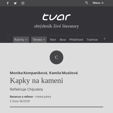
Menu
obtýdeník živé literatury
Rubriky
Témata
Ravt
Akce
Příležitosti
Tvárnice
Archiv
Beletrie
Ženy v katolické literatuře
Drobná publicistika
Právě vychází
C
Esejistika
Mauzoleum
Recenze a reflexe
Divadlo
Reportáže
Historie kolonialismu
Monika Kompaníková
,
Kamila Musilová
Rozhovory
Dokument
Kapky na kameni
Výroční ceny
Reflektuje Chipolata
Recenze a reflexe
– Horké párky
Z čísla 18/2019