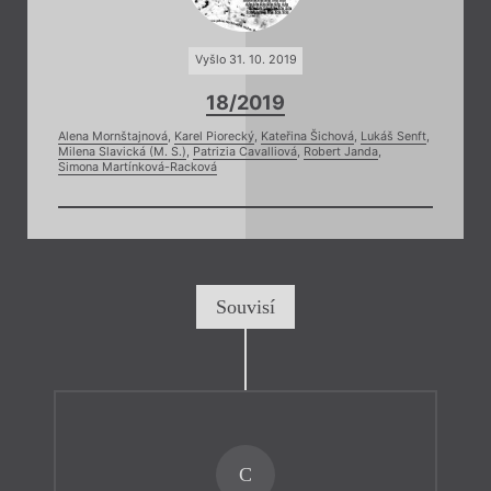
Vyšlo 31. 10. 2019
18/2019
Alena Mornštajnová
,
Karel Piorecký
,
Kateřina Šichová
,
Lukáš Senft
,
Milena Slavická (M. S.)
,
Patrizia Cavalliová
,
Robert Janda
,
Simona Martínková-Racková
Souvisí
C