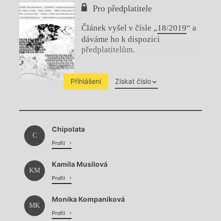
Pro předplatitele
Článek vyšel v čísle „
18/2019
“ a
dáváme ho k dispozici
předplatitelům.
Přihlášení
Získat číslo
Chviličku.
Chipolata
Načítá se.
C
Profil
Kamila Musilová
KM
Profil
Monika Kompaníková
MK
Profil