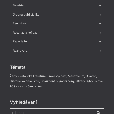
Beletrie
Poezie
,
Próza
,
Dokumenty
,
Drama
,
Celá rubrika
Drobná publicistika
Odlesk
,
Zasláno
,
Nezařazené
,
Novinky v Tvaru
,
Slovo
,
Výročí
,
Esejistika
Nekrolog
,
Glosa
,
Sloupek
,
Pozvánka
,
Literární soutěž
,
Komentář
,
Celá rubrika
Esej
,
Pádlo
,
Úvaha
,
Texty
,
Studie
,
Celá rubrika
Recenze a reflexe
Recenze
,
Dvakrát
,
Horké párky
,
969 slov o próze
,
Reportáže
Méně slov o próze
,
Celá rubrika
Literární zítřky
,
Reportáž
,
Literární život
,
Divadlo
,
Kritický ohlas
,
Rozhovory
Celá rubrika
Rozhovor
,
Anketa
,
Celá rubrika
Témata
Ženy v katolické literatuře
,
Právě vychází
,
Mauzoleum
,
Divadlo
,
Historie kolonialismu
,
Dokument
,
Výroční ceny
,
Útvary Sylvy Ficové
,
969 slov o próze
,
Islám
Vyhledávání