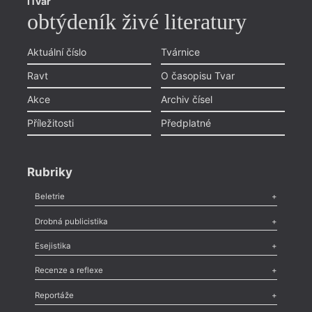
iTvar
obtýdeník živé literatury
Aktuální číslo
Tvárnice
Ravt
O časopisu Tvar
Akce
Archiv čísel
Příležitosti
Předplatné
Rubriky
Beletrie
Poezie
,
Próza
,
Dokumenty
,
Drama
,
Celá rubrika
Drobná publicistika
Odlesk
,
Zasláno
,
Nezařazené
,
Novinky v Tvaru
,
Slovo
,
Výročí
,
Esejistika
Nekrolog
,
Glosa
,
Sloupek
,
Pozvánka
,
Literární soutěž
,
Komentář
,
Celá rubrika
Esej
,
Pádlo
,
Úvaha
,
Texty
,
Studie
,
Celá rubrika
Recenze a reflexe
Recenze
,
Dvakrát
,
Horké párky
,
969 slov o próze
,
Reportáže
Méně slov o próze
,
Celá rubrika