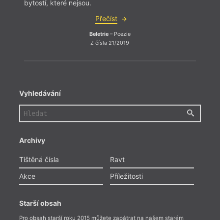
bytostí, které nejsou.
bytost
Přečíst
Beletrie
– Poezie
Z čísla 21/2019
Vyhledávání
Archivy
Tištěná čísla
Ravt
Akce
Příležitosti
Starší obsah
Pro obsah starší roku 2015 můžete zapátrat na našem starém