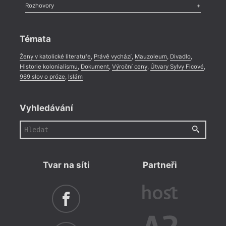
Literární zítřky
,
Reportáž
,
Literární život
,
Divadlo
,
Kritický ohlas
,
Rozhovory
Celá rubrika
Rozhovor
,
Anketa
,
Celá rubrika
Témata
Ženy v katolické literatuře
,
Právě vychází
,
Mauzoleum
,
Divadlo
,
Historie kolonialismu
,
Dokument
,
Výroční ceny
,
Útvary Sylvy Ficové
,
969 slov o próze
,
Islám
Vyhledávání
Tvar na síti
Partneři