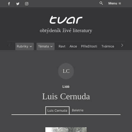
Menu
obtýdeník živé literatury
Rubriky
Témata
Ravt
Akce
Příležitosti
Tvárnice
Archiv
Beletrie
Ženy v katolické literatuře
Drobná publicistika
Právě vychází
Esejistika
Mauzoleum
LC
Recenze a reflexe
Divadlo
Reportáže
Historie kolonialismu
Rozhovory
Dokument
Lidé
Výroční ceny
Luis Cernuda
Beletrie
Luis Cernuda