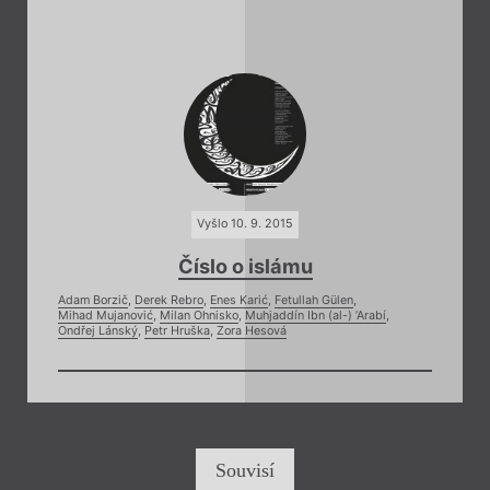
Vyšlo 10. 9. 2015
Číslo o islámu
Adam Borzič
,
Derek Rebro
,
Enes Karić
,
Fetullah Gülen
,
Mihad Mujanović
,
Milan Ohnisko
,
Muhjaddín Ibn (al-) ’Arabí
,
Ondřej Lánský
,
Petr Hruška
,
Zora Hesová
Souvisí