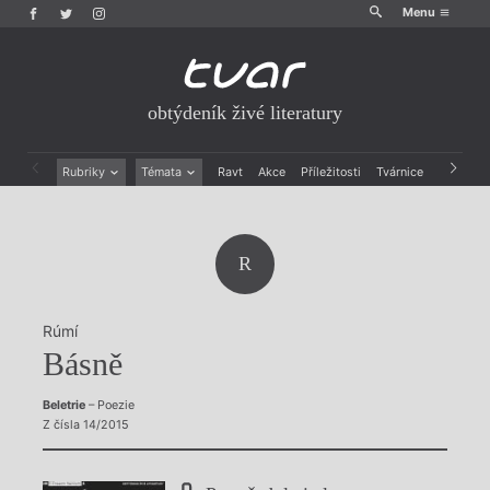
Menu
obtýdeník živé literatury
Rubriky
Témata
Ravt
Akce
Příležitosti
Tvárnice
Archiv
Beletrie
Ženy v katolické literatuře
Drobná publicistika
Právě vychází
Esejistika
Mauzoleum
R
Recenze a reflexe
Divadlo
Reportáže
Historie kolonialismu
Rozhovory
Dokument
Rúmí
Výroční ceny
Básně
Beletrie
– Poezie
Z čísla 14/2015