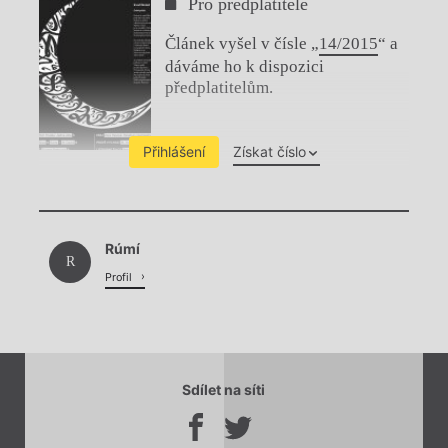
Pro předplatitele
Článek vyšel v čísle „
14/2015
“ a
dáváme ho k dispozici
předplatitelům.
Přihlášení
Získat číslo
Chviličku.
Rúmí
Načítá se.
R
Profil
Sdílet na síti