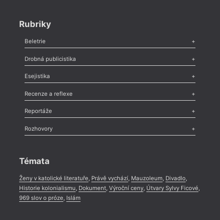
Rubriky
Beletrie
Poezie
,
Próza
,
Dokumenty
,
Drama
,
Celá rubrika
Drobná publicistika
Odlesk
,
Zasláno
,
Nezařazené
,
Novinky v Tvaru
,
Slovo
,
Výročí
,
Esejistika
Nekrolog
,
Glosa
,
Sloupek
,
Pozvánka
,
Literární soutěž
,
Komentář
,
Celá rubrika
Esej
,
Pádlo
,
Úvaha
,
Texty
,
Studie
,
Celá rubrika
Recenze a reflexe
Recenze
,
Dvakrát
,
Horké párky
,
969 slov o próze
,
Reportáže
Méně slov o próze
,
Celá rubrika
Literární zítřky
,
Reportáž
,
Literární život
,
Divadlo
,
Kritický ohlas
,
Rozhovory
Celá rubrika
Rozhovor
,
Anketa
,
Celá rubrika
Témata
Ženy v katolické literatuře
,
Právě vychází
,
Mauzoleum
,
Divadlo
,
Historie kolonialismu
,
Dokument
,
Výroční ceny
,
Útvary Sylvy Ficové
,
969 slov o próze
,
Islám