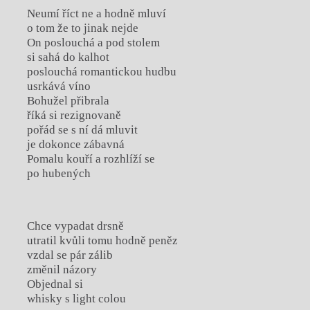
Neumí říct ne a hodně mluví
o tom že to jinak nejde
On poslouchá a pod stolem
si sahá do kalhot
poslouchá romantickou hudbu
usrkává víno
Bohužel přibrala
říká si rezignovaně
pořád se s ní dá mluvit
je dokonce zábavná
Pomalu kouří a rozhlíží se
po hubených
Chce vypadat drsně
utratil kvůli tomu hodně peněz
vzdal se pár zálib
změnil názory
Objednal si
whisky s light colou