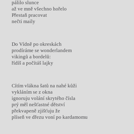
pálilo slunce
až ve mně všechno hořelo
Přestaň pracovat
nečti maily
Do Vídně po okreskách
prodíráme se wonderlandem
vikingů a bordelů:
řídíš a počítáš lajky
Cítím vlákna šatů na nahé kůži
vykláním se z okna
ignoruju volání skrytého čísla
prý měl nešťastné dětství
překvapeně zjišťuju že
plíseň ve dřezu voní po kardamomu