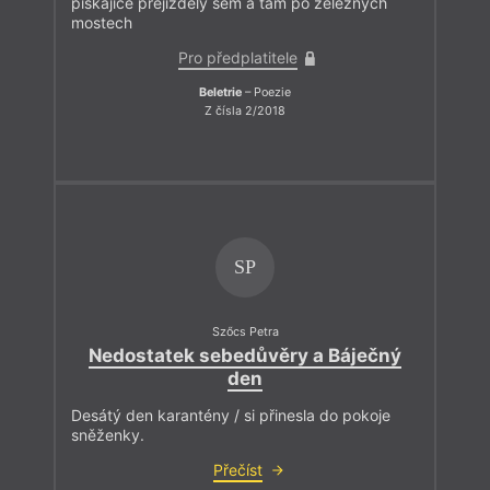
pískajíce přejížděly sem a tam po železných
mostech
Pro předplatitele
Beletrie
– Poezie
Z čísla 2/2018
SP
Szőcs Petra
Nedostatek sebedůvěry a Báječný
den
Desátý den karantény / si přinesla do pokoje
sněženky.
Přečíst