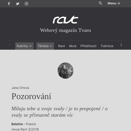
Menu
Webový magazín Tvaru
Rubriky
Témata
Ravt
Akce
Příležitosti
Tvárnice
Archiv
Beletrie
Ženy v katolické literatuře
Drobná publicistika
Právě vychází
Esejistika
Mauzoleum
Recenze a reflexe
Divadlo
Reportáže
Historie kolonialismu
Rozhovory
Dokument
Jana Orlová
Výroční ceny
Pozorování
Miluju tebe a svoje svaly / je to propojené / o
svaly se přirozeně starám víc
Beletrie
– Poezie
revue Ravt 3/2018