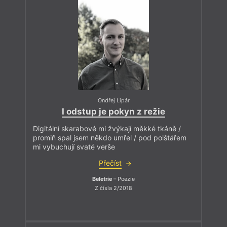
Ondřej Lipár
I odstup je pokyn z režie
Digitální skarabové mi žvýkají měkké tkáně /
promiň spal jsem někdo umřel / pod polštářem
mi vybuchují svaté verše
Přečíst
Beletrie
– Poezie
Z čísla 2/2018