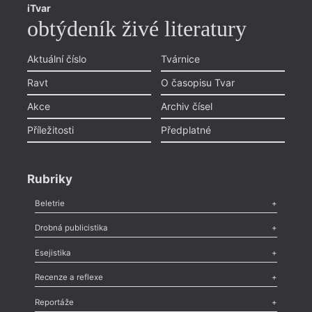
iTvar
obtýdeník živé literatury
Aktuální číslo
Tvárnice
Ravt
O časopisu Tvar
Akce
Archiv čísel
Příležitosti
Předplatné
Rubriky
Beletrie
Poezie
,
Próza
,
Dokumenty
,
Drama
,
Celá rubrika
Drobná publicistika
Odlesk
,
Zasláno
,
Nezařazené
,
Novinky v Tvaru
,
Slovo
,
Výročí
,
Esejistika
Nekrolog
,
Glosa
,
Sloupek
,
Pozvánka
,
Literární soutěž
,
Komentář
,
Celá rubrika
Esej
,
Pádlo
,
Úvaha
,
Texty
,
Studie
,
Celá rubrika
Recenze a reflexe
Recenze
,
Dvakrát
,
Horké párky
,
969 slov o próze
,
Reportáže
Méně slov o próze
,
Celá rubrika