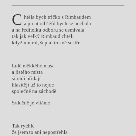
C
htěla bych tričko s Rimbaudem
a prcat od šéfů bych se nechala
a na ředitelku odboru se usmívala
tak jak velký Rimbaud chtěl:
když umíral, šeptal to své sestře
Lidé měkkého masa
a jistého místa
si rádi přidají
hlasitěji už to nejde
společně na záchodě
Srdečně je vítáme
Tak rychle
že jsem to ani nepostřehla