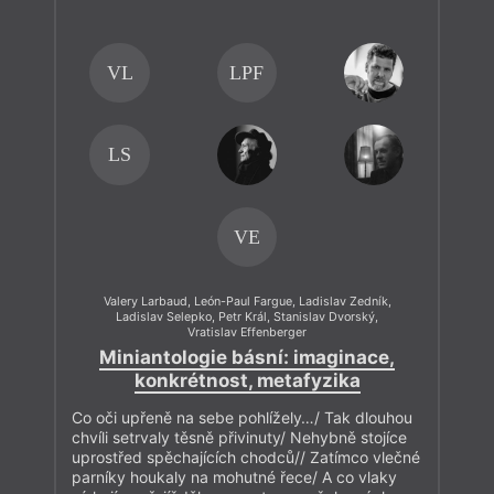
VL
LPF
LS
VE
Valery Larbaud
,
León-Paul Fargue
,
Ladislav Zedník
,
Ladislav Selepko
,
Petr Král
,
Stanislav Dvorský
,
Vratislav Effenberger
Miniantologie básní: imaginace,
konkrétnost, metafyzika
Co oči upřeně na sebe pohlížely…/ Tak dlouhou
chvíli setrvaly těsně přivinuty/ Nehybně stojíce
uprostřed spěchajících chodců// Zatímco vlečné
parníky houkaly na mohutné řece/ A co vlaky