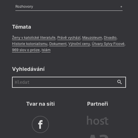
Literární zítřky
,
Reportáž
,
Literární život
,
Divadlo
,
Kritický ohlas
,
Rozhovory
Celá rubrika
Rozhovor
,
Anketa
,
Celá rubrika
Témata
Ženy v katolické literatuře
,
Právě vychází
,
Mauzoleum
,
Divadlo
,
Historie kolonialismu
,
Dokument
,
Výroční ceny
,
Útvary Sylvy Ficové
,
969 slov o próze
,
Islám
Vyhledávání
Tvar na síti
Partneři