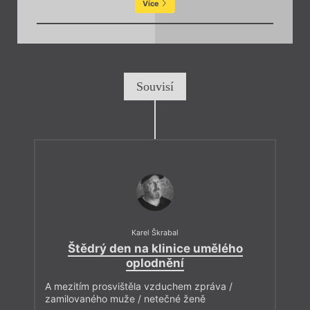
Více
Souvisí
Karel Škrabal
Štědrý den na klinice umělého
oplodnění
A mezitím prosvištěla vzduchem zpráva /
zamilovaného muže / netečné ženě