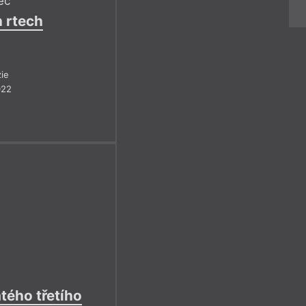
ec
h rtech
ie
022
tého třetího