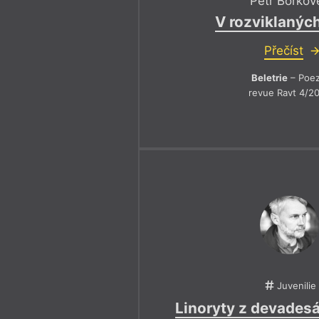
Petr Borkov
V rozviklanýc
Přečíst
Beletrie
– Poez
revue Ravt 4/2
Juvenilie
Linoryty z devadesá