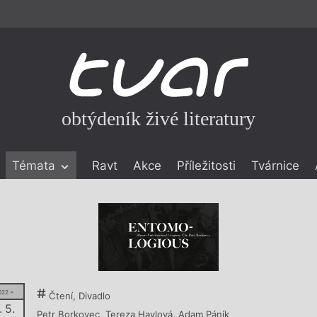
obtýdeník živé literatury
Témata
Ravt
Akce
Příležitosti
Tvárnice
ické literatuře
icistika
zí
eflexe
onialismu
022 =
Čtení, Divadlo
. 5.
Petr Borkovec
,
Tereza Havlová
,
Adam Páník