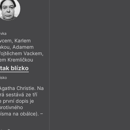
ivka
vcem, Karlem
rakou, Adamem
Vojtěchem Vackem,
tem Kremličkou
tak blízko
isko
gatha Christie. Na
rá sestává ze tří
 první dopis je
protivného
ísma na obálce). –