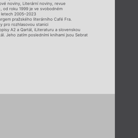
ové noviny, Literární noviny, revue
i), od roku 1999 je ve svobodném
V letech 2005–2023
urgem pražského literárního Café Fra.
y pro rozhlasovou stanici
opisy A2 a Qartál, iLiteraturu a slovenskou
ál. Jeho zatím posledními knihami jsou Sebrat