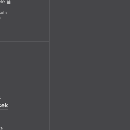
ele
keta
2
c
cek
za