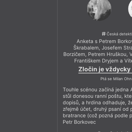
Česká detekt
Anketa s Petrem Borko
Škrabalem, Josefem St
Borzičem, Petrem Hruškou, 
Františkem Dryjem a Ví
Zločin je vždycky 
Ptá se Milan Ohn
Touhle scénou začíná jedna A
stůl donesou ranní poštu, kte
dopisů, a hrdina odhaduje, že
zřejmě účet, druhý psaní od 
bratrance (což pozná podle p
Petr Borkovec