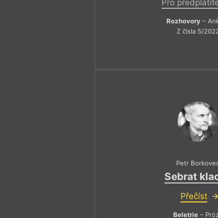
Pro předplatit
Rozhovory
– An
Z čísla 5/202
Petr Borkove
Sebrat kla
Přečíst
Beletrie
– Pró