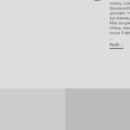
noviny, Lid
Souvislost
povolání. 
byl dramat
Píše sloupk
Vltava, čas
revue Frakt
...
Profil