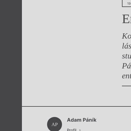
19
Výroční cen
E
Ko
lá
st
Pá
en
Adam Páník
AP
Profil