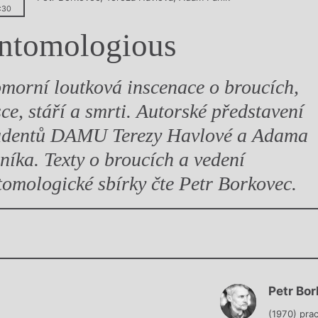
:30
y
ntomologious
morní loutková inscenace o broucích,
sce, stáří a smrti. Autorské představení
udentů DAMU Terezy Havlové a Adama
níka. Texty o broucích a vedení
tomologické sbírky čte Petr Borkovec.
Chviličku.
Petr Bo
Načítá se.
(1970) prac