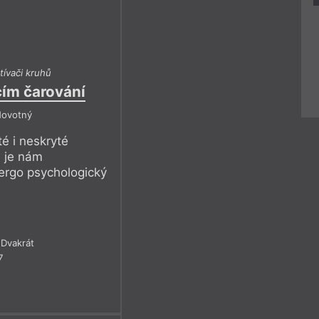
tívači kruhů
cím čarování
 Novotný
é i neskryté
, je nám
 ergo psychologický
Dvakrát
7