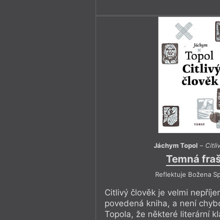
Jáchym Topol
–
Citli
Temná fra
Reflektuje Božena S
Citlivý člověk je velmi nepříj
povedená kniha, a není chy
Topola, že některé literární k