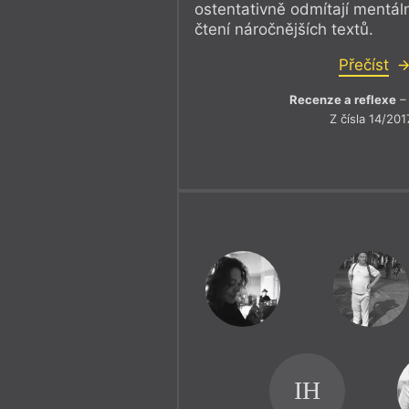
ostentativně odmítají mentáln
čtení náročnějších textů.
Přečíst
Recenze a reflexe
– 
Z čísla 14/201
IH