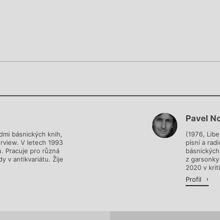
Chviličku.
Chviličku.
Načítá se.
Pavel N
Načítá se.
edmi básnických knih,
(1976, Libe
erview. V letech 1993
písní a ra
. Pracuje pro různá
básnických 
y v antikvariátu. Žije
z garsonky 
2020 v krit
Profil