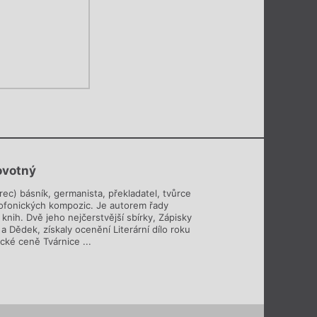
ovotný
rec) básník, germanista, překladatel, tvůrce
diofonických kompozic. Je autorem řady
knih. Dvě jeho nejčerstvější sbírky, Zápisky
a Dědek, získaly ocenění Literární dílo roku
ické ceně Tvárnice ...