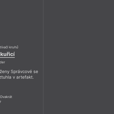
tívači kruhů
kuřicí
zler
ženy Správcové se
ztuhla v artefakt.
Dvakrát
7