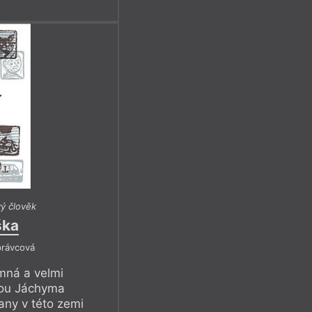
vý člověk
ška
právcová
emná a velmi
bou Jáchyma
lany v této zemi