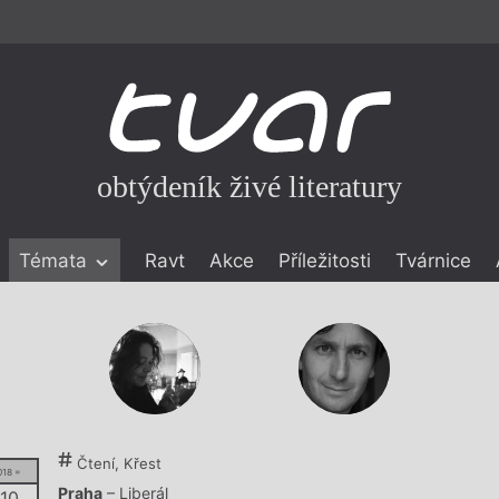
obtýdeník živé literatury
Témata
Ravt
Akce
Příležitosti
Tvárnice
ické literatuře
icistika
zí
eflexe
onialismu
Čtení, Křest
018 =
Praha
– Liberál
 10.