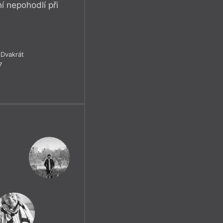
í nepohodlí při
Dvakrát
7