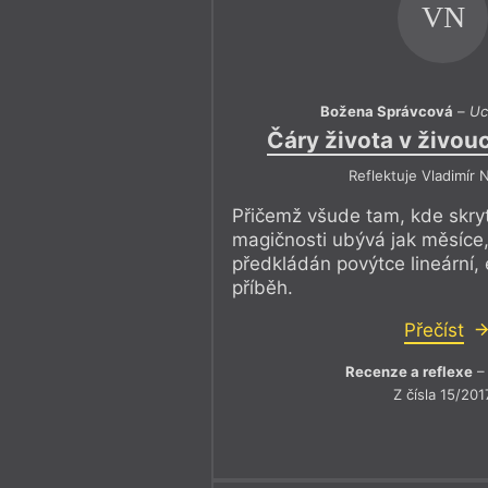
VN
Božena Správcová
–
Uc
Čáry života v živou
Reflektuje Vladimír
Přičemž všude tam, kde skryt
magičnosti ubývá jak měsíce
předkládán povýtce lineární,
příběh.
Přečíst
Recenze a reflexe
– 
Z čísla 15/201