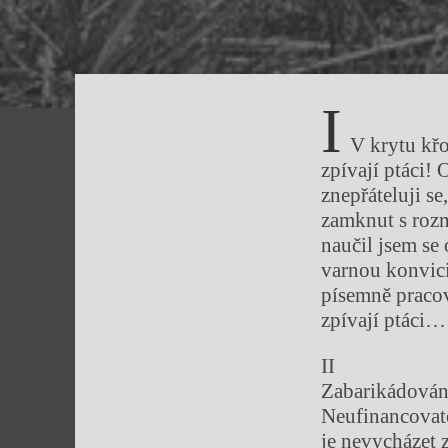
I
V krytu křo
zpívají ptáci!
znepřáteluji s
zamknut s roz
naučil jsem se
varnou konvici
písemně praco
zpívají ptáci…
II
Zabarikádován:
Neufinancovate
je nevycházet 