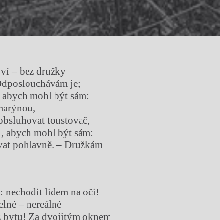
ví – bez družky
 Odposlouchávám je;
e, abych mohl být sám:
marýnou,
 obsluhovat toustovač,
, abych mohl být sám:
vat pohlavně. – Družkám
 nechodit lidem na oči!
lné – nereálné
z bytu! Za dvojitým oknem