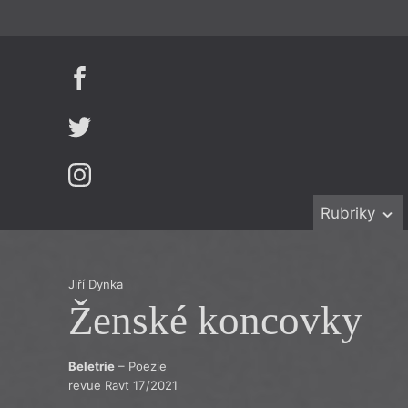
Rubriky
Beletrie
Ženy v katol
Drobná publ
Právě vychá
Jiří Dynka
Ženské koncovky
Esejistika
Mauzoleum
Recenze a r
Divadlo
Beletrie
– Poezie
Reportáže
Historie kol
revue Ravt 17/2021
Rozhovory
Dokument