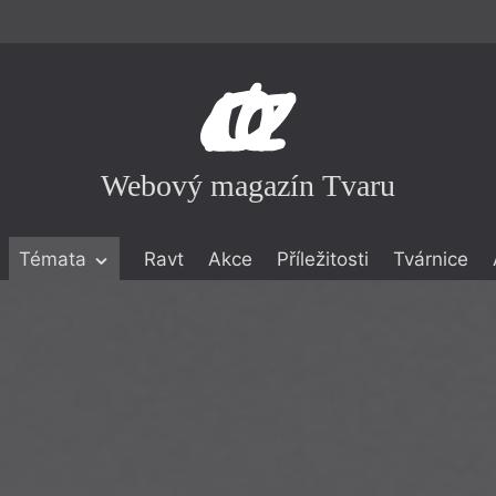
Webový magazín Tvaru
Témata
Ravt
Akce
Příležitosti
Tvárnice
ické literatuře
icistika
zí
eflexe
onialismu