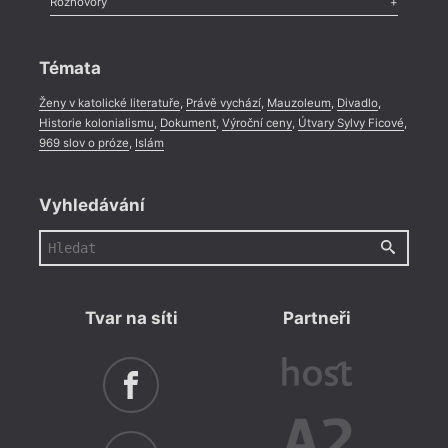
Rozhovory
Celá rubrika
Rozhovor
,
Anketa
,
Celá rubrika
Témata
Ženy v katolické literatuře
,
Právě vychází
,
Mauzoleum
,
Divadlo
,
Historie kolonialismu
,
Dokument
,
Výroční ceny
,
Útvary Sylvy Ficové
,
969 slov o próze
,
Islám
Vyhledávání
Tvar na síti
Partneři