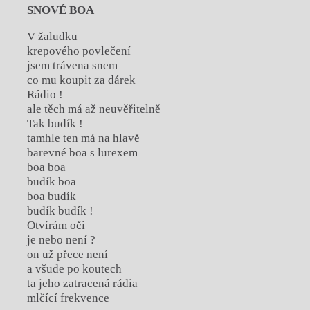
SNOVÉ BOA
V žaludku
krepového povlečení
jsem trávena snem
co mu koupit za dárek
Rádio !
ale těch má až neuvěřitelně
Tak budík !
tamhle ten má na hlavě
barevné boa s lurexem
boa boa
budík boa
boa budík
budík budík !
Otvírám oči
je nebo není ?
on už přece není
a všude po koutech
ta jeho zatracená rádia
mlčící frekvence