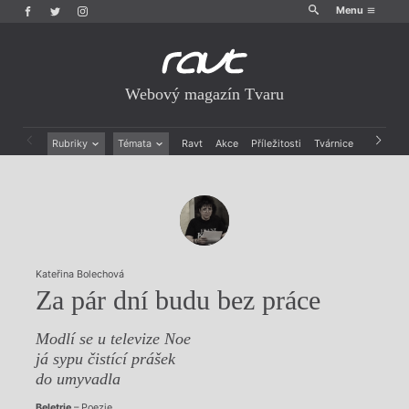
Menu
Webový magazín Tvaru
Rubriky
Témata
Ravt
Akce
Příležitosti
Tvárnice
Archiv
Beletrie
Ženy v katolické literatuře
Drobná publicistika
Právě vychází
Esejistika
Mauzoleum
Recenze a reflexe
Divadlo
Reportáže
Historie kolonialismu
Rozhovory
Dokument
Kateřina Bolechová
Výroční ceny
Za pár dní budu bez práce
Modlí se u televize Noe
já sypu čistící prášek
do umyvadla
Beletrie
– Poezie