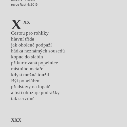
revue Ravt 4/2019
X
XX
Cestou pro rohlíky
hlavní třída
jak oholené podpaží
hádka neznámých sousedů
kopne do slabin
přikurtovaná popelnice
místního metaře
kdysi možná toužil
Být popelářem
představy na lopatě
a listí oblizuje podrážky
tak servilně
XXX