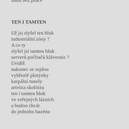
budu bez práce
TEN I TAMTEN
Už jsi slyšel ten hluk
industriální zóny ?
A co ty
slyšel jsi tamten hluk
serverů počítačů klávesnic ?
Uvidíš
nakonec se sejdou
vyhřezlé plotýnky
karpální tunely
artróza skolióza
ten i tamten hluk
ve veřejných lázních
a budou chcát
do jednoho bazénu