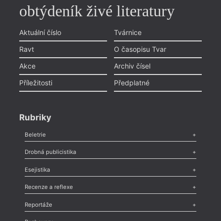
obtýdeník živé literatury
Aktuální číslo
Tvárnice
Ravt
O časopisu Tvar
Akce
Archiv čísel
Příležitosti
Předplatné
Rubriky
Beletrie
Poezie
,
Próza
,
Dokumenty
,
Drama
,
Celá rubrika
Drobná publicistika
Odlesk
,
Zasláno
,
Nezařazené
,
Novinky v Tvaru
,
Slovo
,
Výročí
,
Esejistika
Nekrolog
,
Glosa
,
Sloupek
,
Pozvánka
,
Literární soutěž
,
Komentář
,
Celá rubrika
Esej
,
Pádlo
,
Úvaha
,
Texty
,
Studie
,
Celá rubrika
Recenze a reflexe
Recenze
,
Dvakrát
,
Horké párky
,
969 slov o próze
,
Reportáže
Méně slov o próze
,
Celá rubrika
Literární zítřky
,
Reportáž
,
Literární život
,
Divadlo
,
Kritický ohlas
,