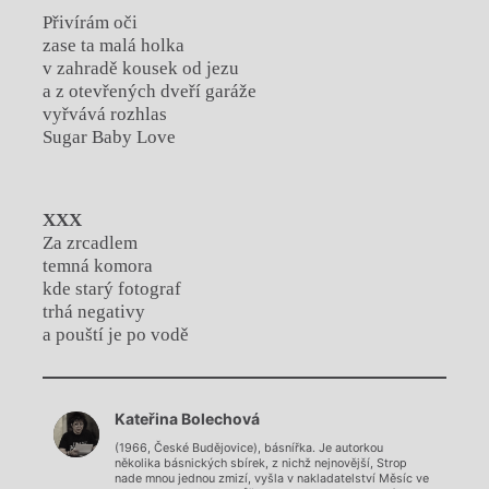
Přivírám oči
zase ta malá holka
v zahradě kousek od jezu
a z otevřených dveří garáže
vyřvává rozhlas
Sugar Baby Love
XXX
Za zrcadlem
temná komora
kde starý fotograf
trhá negativy
a pouští je po vodě
Chviličku.
Kateřina Bolechová
Načítá se.
(1966, České Budějovice), básnířka. Je autorkou
několika básnických sbírek, z nichž nejnovější, Strop
nade mnou jednou zmizí, vyšla v nakladatelství Měsíc ve