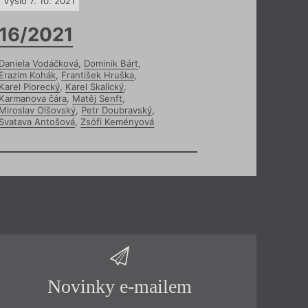
Vyšlo 7. 10. 2021
16/2021
Daniela Vodáčková
,
Dominik Bárt
,
Erazim Kohák
,
František Hruška
,
Karel Piorecký
,
Karel Skalický
,
Karmanova čára
,
Matěj Senft
,
Miroslav Olšovský
,
Petr Doubravský
,
Svatava Antošová
,
Zsófi Keményová
Novinky e-mailem