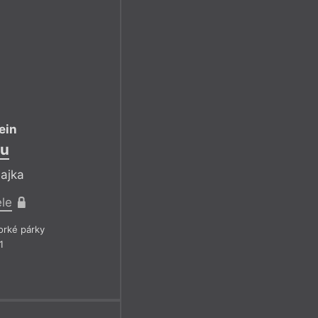
ein
au
bajka
ele
rké párky
1