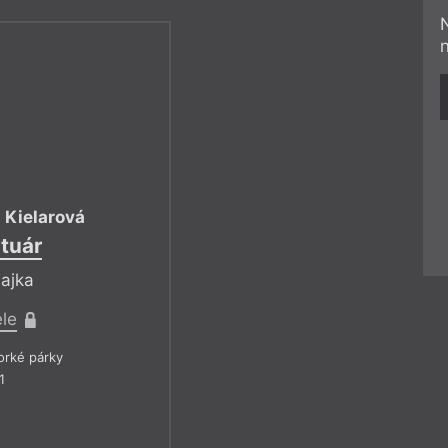
 Kielarová
tuár
bajka
ele
rké párky
1