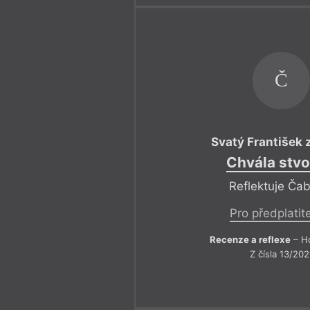
Č
Svatý František 
Chvála stvo
Reflektuje Ča
Pro předplatit
Recenze a reflexe
– Ho
Z čísla 13/202