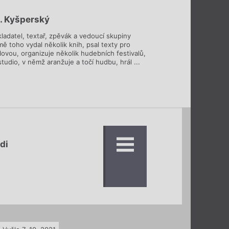
E. Kyšperský
kladatel, textař, zpěvák a vedoucí skupiny
ě toho vydal několik knih, psal texty pro
ovou, organizuje několik hudebních festivalů,
studio, v němž aranžuje a točí hudbu, hrál ...
di