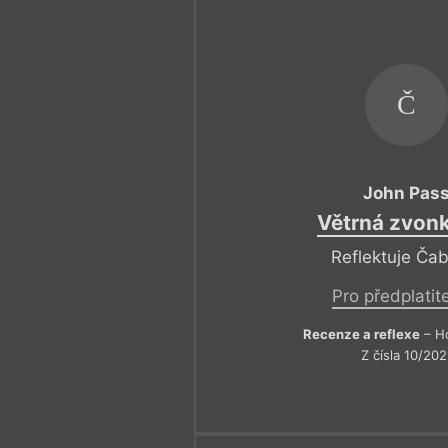
Č
John Pas
Větrná zvon
Reflektuje Ča
Pro předplatit
Recenze a reflexe
– Ho
Z čísla 10/202