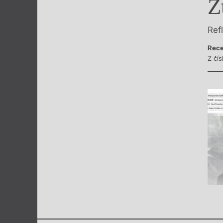
Z
Výroční cen
Ref
Rece
Z čís