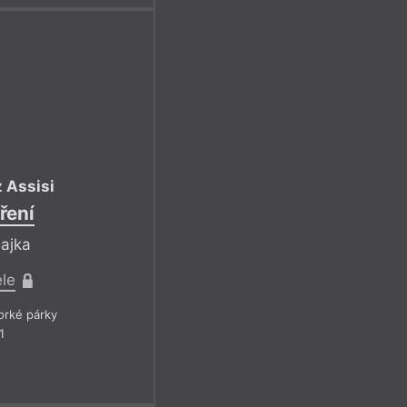
z Assisi
ření
bajka
ele
rké párky
1