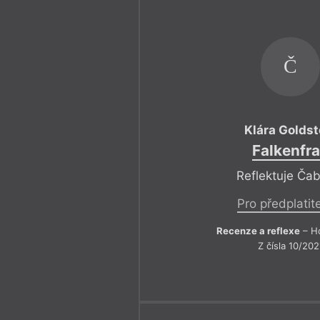
Č
Klára Goldst
Falkenfr
Reflektuje Ča
Pro předplatit
Recenze a reflexe
– Ho
Z čísla 10/202