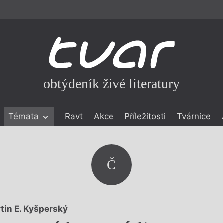
obtýdeník živé literatury
Témata
Ravt
Akce
Příležitosti
Tvárnice
ické literatuře
icistika
zí
Č
eflexe
onialismu
tin E. Kyšperský