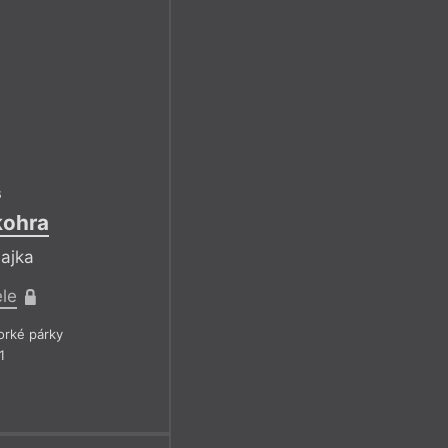
s
kohra
bajka
ele
rké párky
1