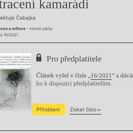
tracení kamarádi
y
lektuje Čabajka
nze a reflexe
– Horké párky
la 16/2021
Pro předplatitele
Článek vyšel v čísle „
16/2021
“ a dáv
ho k dispozici předplatitelům.
Přihlášení
Získat číslo
Chviličku.