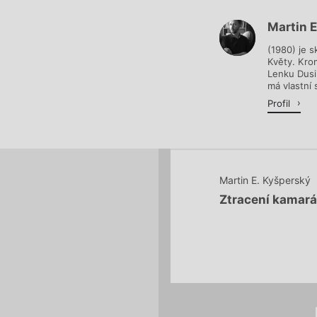
Martin 
Načítá se.
(1980) je s
Květy. Krom
Lenku Dusil
má vlastní 
Profil
Martin E. Kyšperský
Ztracení kamará