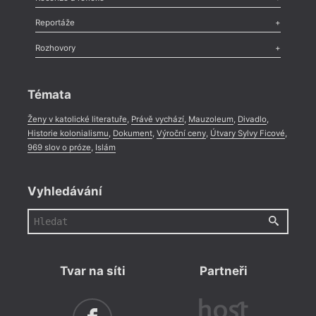
Recenze
,
Dvakrát
,
Horké párky
,
969 slov o próze
,
Reportáže
Méně slov o próze
,
Celá rubrika
Literární zítřky
,
Reportáž
,
Literární život
,
Divadlo
,
Kritický ohlas
,
Rozhovory
Celá rubrika
Rozhovor
,
Anketa
,
Celá rubrika
Témata
Ženy v katolické literatuře
,
Právě vychází
,
Mauzoleum
,
Divadlo
,
Historie kolonialismu
,
Dokument
,
Výroční ceny
,
Útvary Sylvy Ficové
,
969 slov o próze
,
Islám
Vyhledávání
Tvar na síti
Partneři