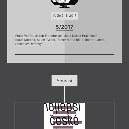
Vyšlo 9. 3. 2017
5/2017
Franz Werfel
,
Jakub Ehrenberger
,
Jana Dušek Pražáková
,
Klaus Modick
,
Milan Tvrdík
,
Rainer Maria Rilke
,
Robert Janda
,
Stanislav Dvorský
Souvisí