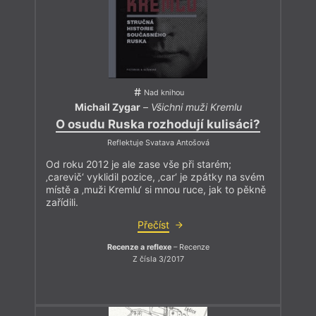
Nad knihou
Michail Zygar
–
Všichni muži Kremlu
O osudu Ruska rozhodují kulisáci?
Reflektuje Svatava Antošová
Od roku 2012 je ale zase vše při starém;
‚carevič‘ vyklidil pozice, ‚car‘ je zpátky na svém
místě a ‚muži Kremlu‘ si mnou ruce, jak to pěkně
zařídili.
Přečíst
Recenze a reflexe
– Recenze
Z čísla 3/2017