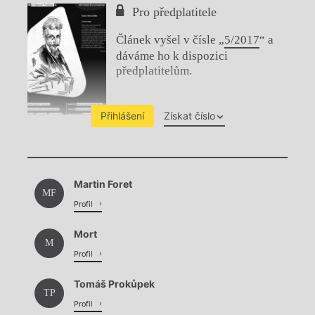
Pro předplatitele
Článek vyšel v čísle „
5/2017
“ a
dáváme ho k dispozici
předplatitelům.
Přihlášení
Získat číslo
Chviličku.
Martin Foret
Načítá se.
MF
Profil
Mort
M
Profil
Tomáš Prokůpek
TP
Profil