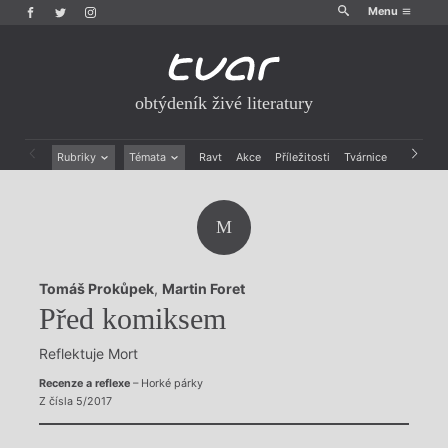
Menu
obtýdeník živé literatury
Rubriky
Témata
Ravt
Akce
Příležitosti
Tvárnice
Archiv
Beletrie
Ženy v katolické literatuře
Drobná publicistika
Právě vychází
M
Esejistika
Mauzoleum
Recenze a reflexe
Divadlo
Reportáže
Historie kolonialismu
Tomáš Prokůpek
,
Martin Foret
Rozhovory
Dokument
Před komiksem
Výroční ceny
Reflektuje Mort
Recenze a reflexe
– Horké párky
Z čísla 5/2017