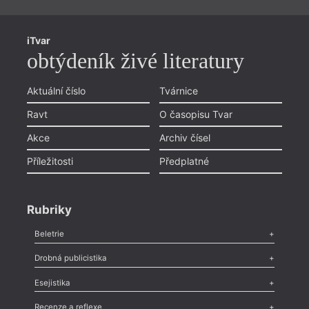
iTvar
obtýdeník živé literatury
Aktuální číslo
Tvárnice
Ravt
O časopisu Tvar
Akce
Archiv čísel
Příležitosti
Předplatné
Rubriky
Beletrie
Poezie
,
Próza
,
Dokumenty
,
Drama
,
Celá rubrika
Drobná publicistika
Odlesk
,
Zasláno
,
Nezařazené
,
Novinky v Tvaru
,
Slovo
,
Výročí
,
Esejistika
Nekrolog
,
Glosa
,
Sloupek
,
Pozvánka
,
Literární soutěž
,
Komentář
,
Celá rubrika
Esej
,
Pádlo
,
Úvaha
,
Texty
,
Studie
,
Celá rubrika
Recenze a reflexe