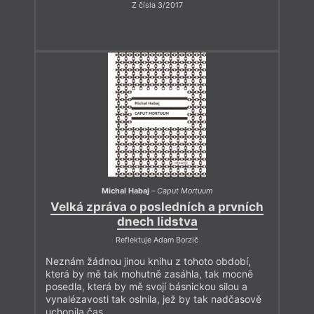
Z čísla 3/2017
Michal Habaj
–
Caput Mortuum
Velká zpráva o posledních a prvních
dnech lidstva
Reflektuje Adam Borzič
Neznám žádnou jinou knihu z tohoto období,
která by mě tak mohutně zasáhla, tak mocně
posedla, která by mě svojí básnickou silou a
vynalézavosti tak oslnila, jež by tak nadčasově
uchopila čas.