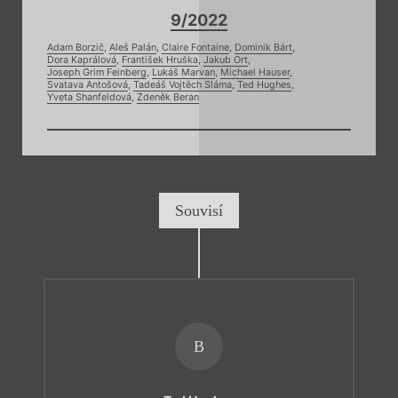
9/2022
Adam Borzič
,
Aleš Palán
,
Claire Fontaine
,
Dominik Bárt
,
Dora Kaprálová
,
František Hruška
,
Jakub Ort
,
Joseph Grim Feinberg
,
Lukáš Marvan
,
Michael Hauser
,
Svatava Antošová
,
Tadeáš Vojtěch Sláma
,
Ted Hughes
,
Yveta Shanfeldová
,
Zdeněk Beran
Souvisí
B