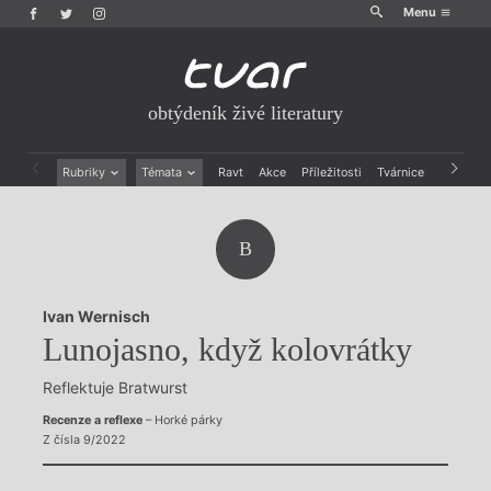
Menu
obtýdeník živé literatury
Rubriky
Témata
Ravt
Akce
Příležitosti
Tvárnice
Archiv
Beletrie
Ženy v katolické literatuře
Drobná publicistika
Právě vychází
B
Esejistika
Mauzoleum
Recenze a reflexe
Divadlo
Reportáže
Historie kolonialismu
Ivan Wernisch
Rozhovory
Dokument
Lunojasno, když kolovrátky
Výroční ceny
Reflektuje Bratwurst
Recenze a reflexe
– Horké párky
Z čísla 9/2022