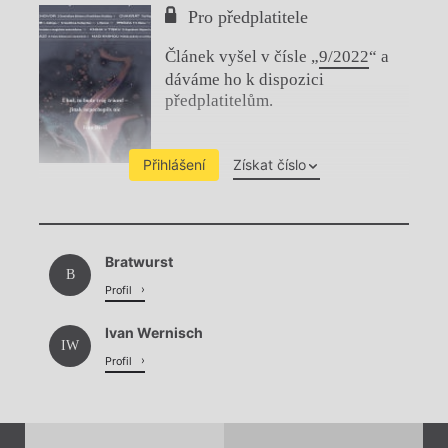
Pro předplatitele
Článek vyšel v čísle „
9/2022
“ a
dáváme ho k dispozici
předplatitelům.
Přihlášení
Získat číslo
Chviličku.
Bratwurst
Načítá se.
B
Profil
Ivan Wernisch
IW
Profil