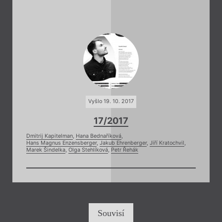
Vyšlo 19. 10. 2017
17/2017
Dmitrij Kapitelman
,
Hana Bednaříková
,
Hans Magnus Enzensberger
,
Jakub Ehrenberger
,
Jiří Kratochvil
,
Marek Šindelka
,
Olga Stehlíková
,
Petr Řehák
Souvisí