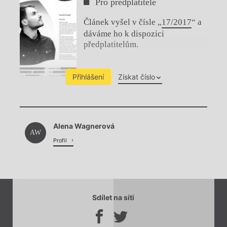
Pro předplatitele
Článek vyšel v čísle „
17/2017
“ a
dáváme ho k dispozici
předplatitelům.
Přihlášení
Získat číslo
Chviličku.
Alena Wagnerová
Načítá se.
AW
Profil
Sdílet na síti