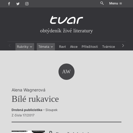
Menu
obtýdeník živé literatury
Rubriky
Témata
Ravt
Akce
Příležitosti
Tvárnice
Archiv
Beletrie
Ženy v katolické literatuře
Drobná publicistika
Právě vychází
Esejistika
Mauzoleum
AW
Recenze a reflexe
Divadlo
Reportáže
Historie kolonialismu
Rozhovory
Dokument
Alena Wagnerová
Výroční ceny
Bílé rukavice
Drobná publicistika
– Sloupek
Z čísla 17/2017