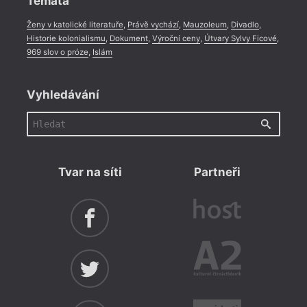
Témata
Ženy v katolické literatuře
,
Právě vychází
,
Mauzoleum
,
Divadlo
,
Historie kolonialismu
,
Dokument
,
Výroční ceny
,
Útvary Sylvy Ficové
,
969 slov o próze
,
Islám
Vyhledávání
Tvar na síti
Partneři