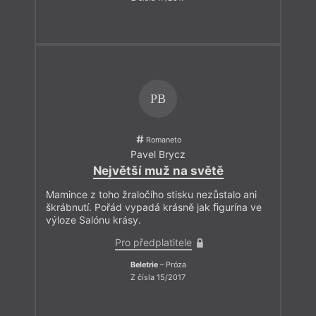
PB
Romaneto
Pavel Brycz
Největší muž na světě
Mamince z toho žraločího stisku nezůstalo ani
škrábnutí. Pořád vypadá krásně jak ﬁgurína ve
výloze Salónu krásy.
Pro předplatitele
Beletrie
– Próza
Z čísla 15/2017