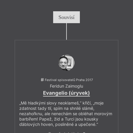
Souvisí
Festival spisovatelů Praha 2017
Feridun Zaimoglu
Evangelio (úryvek)
„Mě hladkými slovy neoklameš,“ křičí, „moje
zdatnost tady tlí, spím na shnilé slámě,
nezahořknu, ale nenechám se obléhat morovým
barbířem! Papež, žid a Turci jsou kousky
ďáblových hoven, posliněné a upečené.“