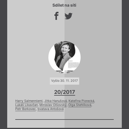
Sdílet na síti
Vyšlo 30. 11. 2017
20/2017
Harry Salmenniemi
,
Jitka Hanušová
,
Kateřina Piorecká
,
Lukáš Likavčan
,
Miroslav Olšovský
,
Olga Stehlíková
,
Petr Borkovec
,
Svatava Antošová