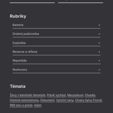
Rubriky
Beletrie
Poezie
,
Próza
,
Dokumenty
,
Drama
,
Celá rubrika
Drobná publicistika
Odlesk
,
Zasláno
,
Nezařazené
,
Novinky v Tvaru
,
Slovo
,
Výročí
,
Esejistika
Nekrolog
,
Glosa
,
Sloupek
,
Pozvánka
,
Literární soutěž
,
Komentář
,
Celá rubrika
Esej
,
Pádlo
,
Úvaha
,
Texty
,
Studie
,
Celá rubrika
Recenze a reflexe
Recenze
,
Dvakrát
,
Horké párky
,
969 slov o próze
,
Reportáže
Méně slov o próze
,
Celá rubrika
Literární zítřky
,
Reportáž
,
Literární život
,
Divadlo
,
Kritický ohlas
,
Rozhovory
Celá rubrika
Rozhovor
,
Anketa
,
Celá rubrika
Témata
Ženy v katolické literatuře
,
Právě vychází
,
Mauzoleum
,
Divadlo
,
Historie kolonialismu
,
Dokument
,
Výroční ceny
,
Útvary Sylvy Ficové
,
969 slov o próze
,
Islám