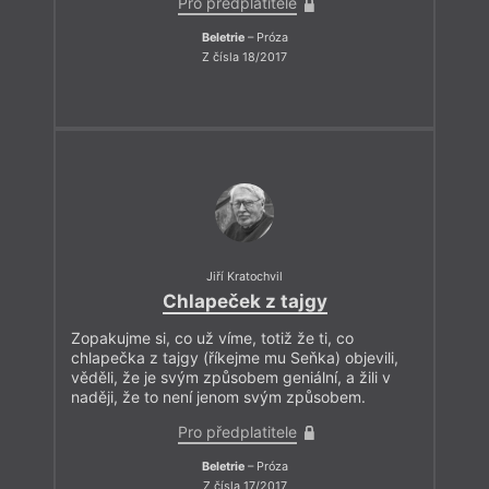
Pro předplatitele
Beletrie
– Próza
Z čísla 18/2017
Jiří Kratochvil
Chlapeček z tajgy
Zopakujme si, co už víme, totiž že ti, co
chlapečka z tajgy (říkejme mu Seňka) objevili,
věděli, že je svým způsobem geniální, a žili v
naději, že to není jenom svým způsobem.
Pro předplatitele
Beletrie
– Próza
Z čísla 17/2017