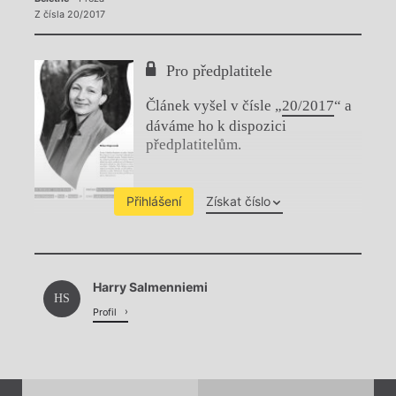
Z čísla 20/2017
Pro předplatitele
Článek vyšel v čísle „
20/2017
“ a
dáváme ho k dispozici
předplatitelům.
Přihlášení
Získat číslo
Chviličku.
Harry Salmenniemi
Načítá se.
HS
Profil