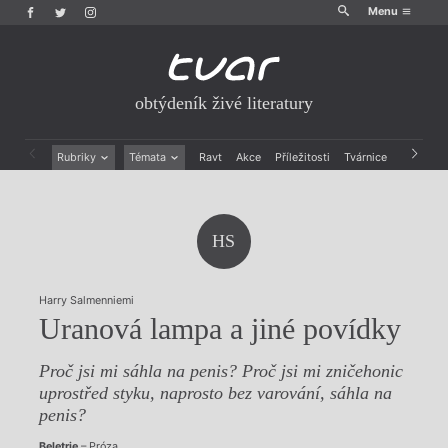
Menu
obtýdeník živé literatury
Rubriky
Témata
Ravt
Akce
Příležitosti
Tvárnice
Archiv
Beletrie
Ženy v katolické literatuře
Drobná publicistika
Právě vychází
Esejistika
Mauzoleum
HS
Recenze a reflexe
Divadlo
Reportáže
Historie kolonialismu
Rozhovory
Dokument
Harry Salmenniemi
Výroční ceny
Uranová lampa a jiné povídky
Proč jsi mi sáhla na penis? Proč jsi mi zničehonic
uprostřed styku, naprosto bez varování, sáhla na
penis?
Beletrie
– Próza