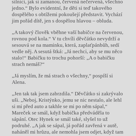
silnici, jak si zamanou, červená nečervená, všechno
jedno.“ Bylo evidentní, že děti si teď takového
dospělého s obtížemi pokoušejí představit. Vychází
jim pořád dítě, jen s dospělou hlavou – obluda.
„A takový člověk vběhne vaší babičce na červenou,
rovnou pod kola.“ V tu chvíli děvčátko nevydrží a
sesouvá se na maminku, která, zaplaťpánbůh, sedí
vedle něj. A sesutá štká: „Já nechci, aby se mu něco
stalo!“ Babičku to trochu pohorší: „A o babičku
strach nemáš?“
„Já myslím, že má strach o všechny,“ pospíší si
Alena.
„Jen tak tak jsem zabrzdila.“ Děvčátko si zakrývalo
uši. „Neboj, Kristýnko, jemu se nic nestalo, ale lehl
si mi před auto a takhle se mi po něm sápal,“
Mareček se smál, když babička předváděla to
sápání. Otec Hynek se smál také, slyšel to už
podruhé. „A jak se sápal, já pořád zavřená v autě,
naháněl mi hrůzu, ale nemohla jsem odjet, když tam