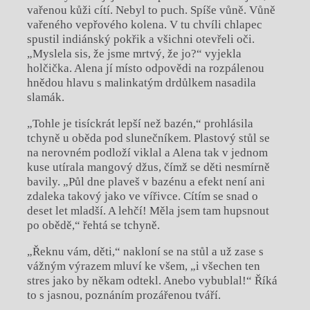
vařenou kůži cítí. Nebyl to puch. Spíše vůně. Vůně
vařeného vepřového kolena. V tu chvíli chlapec
spustil indiánský pokřik a všichni otevřeli oči.
„Myslela sis, že jsme mrtvý, že jo?“ vyjekla
holčička. Alena jí místo odpovědi na rozpálenou
hnědou hlavu s malinkatým drdůlkem nasadila
slamák.
„Tohle je tisíckrát lepší než bazén,“ prohlásila
tchyně u oběda pod slunečníkem. Plastový stůl se
na nerovném podloží viklal a Alena tak v jednom
kuse utírala mangový džus, čímž se děti nesmírně
bavily. „Půl dne plaveš v bazénu a efekt není ani
zdaleka takový jako ve vířivce. Cítím se snad o
deset let mladší. A lehčí! Měla jsem tam hupsnout
po obědě,“ řehtá se tchyně.
„Řeknu vám, děti,“ nakloní se na stůl a už zase s
vážným výrazem mluví ke všem, „i všechen ten
stres jako by někam odtekl. Anebo vybublal!“ Říká
to s jasnou, poznáním prozářenou tváří.