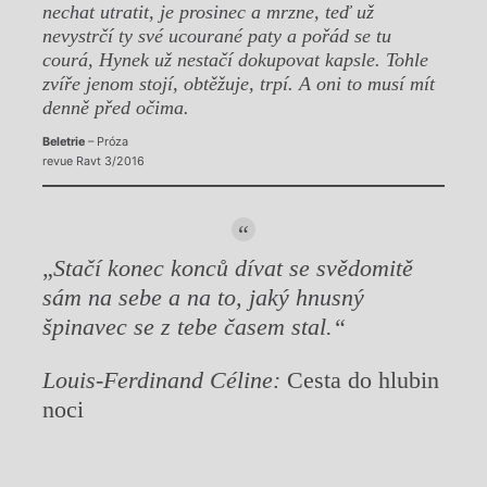
nechat utratit, je prosinec a mrzne, teď už
nevystrčí ty své ucourané paty a pořád se tu
courá, Hynek už nestačí dokupovat kapsle. Tohle
zvíře jenom stojí, obtěžuje, trpí. A oni to musí mít
denně před očima.
Beletrie
– Próza
revue Ravt 3/2016
„
Stačí konec konců dívat se svědomitě
sám na sebe a na to, jaký hnusný
špinavec se z tebe časem stal.“
Louis-Ferdinand Céline:
Cesta do hlubin
noci