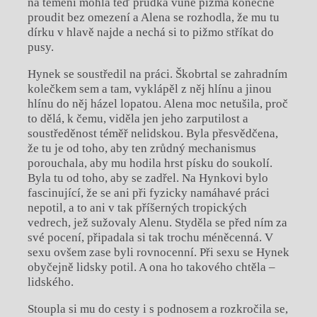
na temeni mohla teď prudká vůně pižma konečně
proudit bez omezení a Alena se rozhodla, že mu tu
dírku v hlavě najde a nechá si to pižmo stříkat do
pusy.
Hynek se soustředil na práci. Škobrtal se zahradním
kolečkem sem a tam, vyklápěl z něj hlínu a jinou
hlínu do něj házel lopatou. Alena moc netušila, proč
to dělá, k čemu, viděla jen jeho zarputilost a
soustředěnost téměř nelidskou. Byla přesvědčena,
že tu je od toho, aby ten zrůdný mechanismus
porouchala, aby mu hodila hrst písku do soukolí.
Byla tu od toho, aby se zadřel. Na Hynkovi bylo
fascinující, že se ani při fyzicky namáhavé práci
nepotil, a to ani v tak příšerných tropických
vedrech, jež sužovaly Alenu. Styděla se před ním za
své pocení, připadala si tak trochu méněcenná. V
sexu ovšem zase byli rovnocenní. Při sexu se Hynek
obyčejně lidsky potil. A ona ho takového chtěla –
lidského.
Stoupla si mu do cesty i s podnosem a rozkročila se,