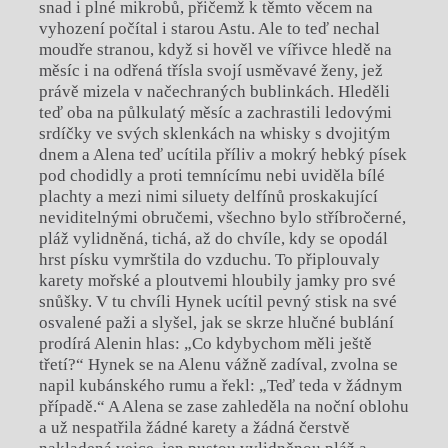
snad i plné mikrobů, přičemž k těmto věcem na
vyhození počítal i starou Astu. Ale to teď nechal
moudře stranou, když si hověl ve vířivce hledě na
měsíc i na odřená třísla svojí usměvavé ženy, jež
právě mizela v načechraných bublinkách. Hleděli
teď oba na půlkulatý měsíc a zachrastili ledovými
srdíčky ve svých sklenkách na whisky s dvojitým
dnem a Alena teď ucítila příliv a mokrý hebký písek
pod chodidly a proti temnícímu nebi uviděla bílé
plachty a mezi nimi siluety delfínů proskakující
neviditelnými obručemi, všechno bylo stříbročerné,
pláž vylidněná, tichá, až do chvíle, kdy se opodál
hrst písku vymrštila do vzduchu. To připlouvaly
karety mořské a ploutvemi hloubily jamky pro své
snůšky. V tu chvíli Hynek ucítil pevný stisk na své
osvalené paži a slyšel, jak se skrze hlučné bublání
prodírá Alenin hlas: „Co kdybychom měli ještě
třetí?“ Hynek se na Alenu vážně zadíval, zvolna se
napil kubánského rumu a řekl: „Teď teda v žádnym
případě.“ A Alena se zase zahleděla na noční oblohu
a už nespatřila žádné karety a žádná čerstvě