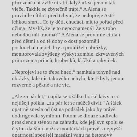
přirozené dát zvíře utratit, když už se jenom tak
vleče. Takhle se zbytečně trápí.“ A Alena se
provinile cítila i před tchyní, že nedopřeje Astě
lehkou smrt. „Co ty děti, chudáci, mít to pořád před
očima! Myslíš, že je to nepoznamená? Že z toho
nebudou mít trauma?“ A Alena se provinile cítila i
před dětmi a od té doby o dost pozorněji
poslouchala jejich hry a prohlížela obrázky,
monitorovala zvýšený výskyt zombie, zkrvavených
princezen a princů, hrobečků, křížků a rakviček.
„Neprojeví se to třeba hned,“ namítala tchyně nad
obrázky, kde nic takového nebylo, které byly jenom
rozverné a pěkné a nic víc.
„Ale za pár let,“ napila se z šálku horké kávy a co
nejtišeji polkla, „za pár let se můžeš divit.“ A šálek
opatrně snesla od úst na podšálek jako by právě
dodirigovala symfonii. Potom se dlouze zadívala
prosklenou stěnou na zahradu, kde její syn spolu se
čtyřmi dalšími muži v montérkách právě s nejvyšší
opatrností spouštěl masážní vanu na betonový