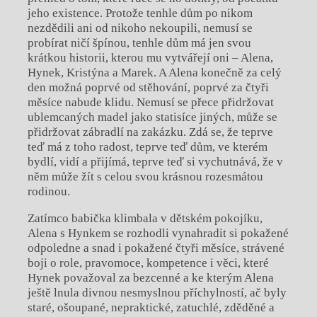
jeho existence. Protože tenhle dům po nikom
nezdědili ani od nikoho nekoupili, nemusí se
probírat ničí špínou, tenhle dům má jen svou
krátkou historii, kterou mu vytvářejí oni – Alena,
Hynek, Kristýna a Marek. A Alena konečně za celý
den možná poprvé od stěhování, poprvé za čtyři
měsíce nabude klidu. Nemusí se přece přidržovat
ublemcaných madel jako statisíce jiných, může se
přidržovat zábradlí na zakázku. Zdá se, že teprve
teď má z toho radost, teprve teď dům, ve kterém
bydlí, vidí a přijímá, teprve teď si vychutnává, že v
něm může žít s celou svou krásnou rozesmátou
rodinou.
Zatímco babička klimbala v dětském pokojíku,
Alena s Hynkem se rozhodli vynahradit si pokažené
odpoledne a snad i pokažené čtyři měsíce, strávené
boji o role, pravomoce, kompetence i věci, které
Hynek považoval za bezcenné a ke kterým Alena
ještě lnula divnou nesmyslnou příchylností, ač byly
staré, ošoupané, nepraktické, zatuchlé, zděděné a