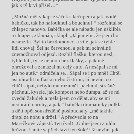
jak k tý krvi přišel…“
„Možná měl v kapse sáček s kečupem a jak uviděl
babičku, tak ho nafouknul a bouchnul!“ rozřehtal se
chlapec nanovo. Babička se ale nápadu jen ušklíbla
a chlapec, zklamán, sklapl. „Já jen vím, že jsem ho
nesrazila. Byl to bezdomovec, a víte, jak se tyhle
lidi chovaj. Šel na červenou, a pak mi schválně
znemožňoval odjezd. Rozbil flašku, kterou nesl,
tyhle lidi, ty se nehnou bez flašky, a pak mě
ohrožoval a zamazal mi celý auto. A nesápal se mi
jen po autě,“ odmlčela se. „Sápal se i po mně! Chtěl
asi uhradit tu flašku nebo čistírnu, já nevím, co
chtěl, sípal, nebylo mu rozumět, páchnul, strašně
páchnul, kysele, jak kompost nebo žumpa, až se mi
zvedal žaludek a měla jsem co dělat, aby se mi
neobrátil naruby, a pak,“ babička dramaticky polkla
a děti opět soustředěně poslouchaly, „mě takhle
drapl za nohu a držel.“ A předvedla to na
Marečkově zápěstí. Ten řval! „Úplně jsem ztuhla
hrůzou. Umíte si představit ten šok? Už nevím, jak