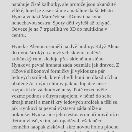
natahuje čisté kalhotky, ale protože jsou okamžitě
vlhké, hned je zase stáhne a natáhne další. Místo
Hynka vchází Mareček se stížností na svou
nenechavou sestru. Spory dětí vyřeší až tchyně.
Odveze je na 7 trpaslíků ve 3D do multikina v
centru.
Hynek s Alenou osaměli na dvě hodiny. Když Alena
do dvou širokých a nízkých sklenic nalévá
kubánský rum, sleduje přes skleněnou stěnu
Hynkova pevná hranatá záda bezmála jak dravec. Z
růžové silikonové formičky jí vyklouzne pár
ledových srdíček, které chvíli honí po dlaždicích a
obalené Astinými chlupy pak na lopatce nese
rozpustit do záchodové mísy. Poté rozechvěle
vezme podnos s čirým nápojem, v němž do sebe
drcají menší a menší kry ledových srdíček a těší se,
jak Hynkovi ta pevná výstavní záda olíže a
pokouše. Hynka sice jeho testosteron připravil už o
třetinu vlasů, s tím, jak opadával, však něco
cenného naopak získával, skrz novou holou plochu