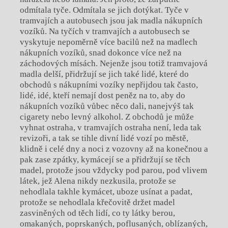
odmítala tyče. Odmítala se jich dotýkat. Tyče v
tramvajích a autobusech jsou jak madla nákupních
vozíků. Na tyčích v tramvajích a autobusech se
vyskytuje nepoměrně více bacilů než na madlech
nákupních vozíků, snad dokonce více než na
záchodových mísách. Nejenže jsou totiž tramvajová
madla delší, přidržují se jich také lidé, které do
obchodů s nákupními vozíky nepřijdou tak často,
lidé, idé, kteří nemají dost peněz na to, aby do
nákupních vozíků vůbec něco dali, nanejvýš tak
cigarety nebo levný alkohol. Z obchodů je může
vyhnat ostraha, v tramvajích ostraha není, leda tak
revizoři, a tak se tihle divní lidé vozí po městě,
klidně i celé dny a noci z vozovny až na konečnou a
pak zase zpátky, kymácejí se a přidržují se těch
madel, protože jsou vždycky pod parou, pod vlivem
látek, jež Alena nikdy nezkusila, protože se
nehodlala takhle kymácet, uboze usínat a padat,
protože se nehodlala křečovitě držet madel
zasviněných od těch lidí, co ty látky berou,
omakaných, poprskaných, poflusaných, oblízaných,