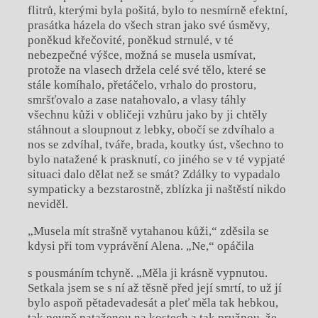
flitrů, kterými byla pošitá, bylo to nesmírně efektní,
prasátka házela do všech stran jako své úsměvy,
poněkud křečovité, poněkud strnulé, v té
nebezpečné výšce, možná se musela usmívat,
protože na vlasech držela celé své tělo, které se
stále komíhalo, přetáčelo, vrhalo do prostoru,
smršťovalo a zase natahovalo, a vlasy táhly
všechnu kůži v obličeji vzhůru jako by ji chtěly
stáhnout a sloupnout z lebky, obočí se zdvíhalo a
nos se zdvíhal, tváře, brada, koutky úst, všechno to
bylo natažené k prasknutí, co jiného se v té vypjaté
situaci dalo dělat než se smát? Zdálky to vypadalo
sympaticky a bezstarostně, zblízka ji naštěstí nikdo
neviděl.
„Musela mít strašně vytahanou kůži,“ zděsila se
kdysi při tom vyprávění Alena. „Ne,“ opáčila
s pousmáním tchyně. „Měla ji krásně vypnutou.
Setkala jsem se s ní až těsně před její smrtí, to už jí
bylo aspoň pětadevadesát a pleť měla tak hebkou,
tak pevně nataženou na kostech a tak pružnou, že