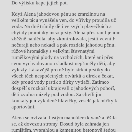
Do výlisku kape jejich pot.
Když Alena jahodovou pěnu se zmrzlinou na
velikém tácu vynášela ven, do vířivky proudila už
voda. Na dně trůnily děti ve svých plavečkách a
chytaly pramínky mezi prsty. Alena přes rantl jenom
zběžně nahlédla, aby zkontrolovala, jestli vevnitř
nečurají nebo nekadí a pak rozdala jahodou pěnu,
růžové hromádky s velkými šťavnatými
rumělkovými plody na vrcholcích, které ani přes
svou vychvalovanou sladkost nepřiměly děti, aby
vylezly. Lákavější pro ně bylo strkat prstíky do
všech těch nespočetných otvůrků a dírek a čekat,
kdy proud vody prstík z dírky vytlačí. Zatímco
dospělí s rozkoší ukrajovali z jahodových pohoří,
děti zvolna mizely pod vodou. Za chvíli jim
koukaly jen vykulené hlavičky, veselé jak míčky k
aportování.
Alena se ovívala tlustým manuálem k vaně a těšila
se, až dovezou stromy. Dosud byla zahrada jen
rumištěm, vyprahlou a kamenitou betonově šedou