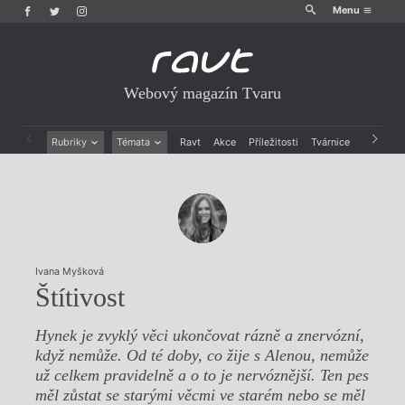
Menu
Webový magazín Tvaru
Rubriky
Témata
Ravt
Akce
Příležitosti
Tvárnice
Archiv
Beletrie
Ženy v katolické literatuře
Drobná publicistika
Právě vychází
Esejistika
Mauzoleum
Recenze a reflexe
Divadlo
Reportáže
Historie kolonialismu
Rozhovory
Dokument
Ivana Myšková
Výroční ceny
Štítivost
Hynek je zvyklý věci ukončovat rázně a znervózní,
když nemůže. Od té doby, co žije s Alenou, nemůže
už celkem pravidelně a o to je nervóznější. Ten pes
měl zůstat se starými věcmi ve starém nebo se měl