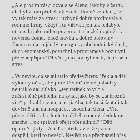
„Ale prosím vás,“ ozvala se Alena, jakoby v žertu,
ale byl v tom přidušený vztek. Hodně vzteku. „Co
vy tak máte za stres? “ tchyně dobře profitovala z
rodinné firmy, vždyť i tu vířivku jen tak ledabyle
utrousila jako milou pozornost a hezký doplněk k
novému domu, jehož stavbu z dobré poloviny
financovala. Její čilý, energický obchodnický duch,
duch egomanský, povrchní a programově pozitivní
přece nepřipouštěl věci jako pochybnosti, deprese a
stres.
„Vy nevíte, co se mi stalo předevčírem,“ řekla a děti
vykulily očka, aby jim z té strašidelné pohádky
neuniklo ani slůvko. „Jen tatínek to ví,“ a
zúčastněně pohlédla na syna, jako by se „ta hrozná
věc“ přihodila jemu, a ne jí. Aha, tak to si šeptali tak
důvěrně tam na houpačce, usoudila Alena. „Víte
přece, děti,“ aha, bude to příběh naučný, dedukuje
snacha, „jak správně přejít přes silnici?“ Děti
opatrně kývly. „A teď si představte, že jsou i
dospělí, kteří to nevědí. Nevědí to a přecházejí přes