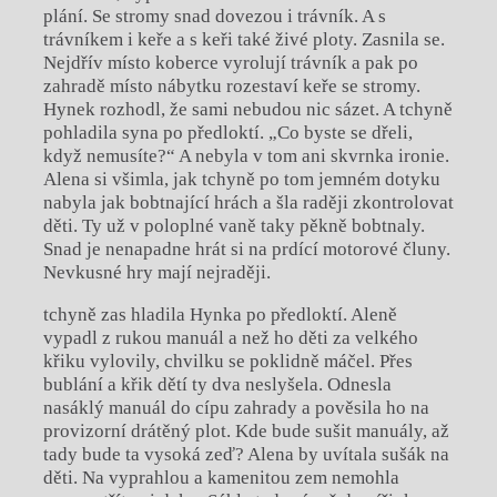
plání. Se stromy snad dovezou i trávník. A s
trávníkem i keře a s keři také živé ploty. Zasnila se.
Nejdřív místo koberce vyrolují trávník a pak po
zahradě místo nábytku rozestaví keře se stromy.
Hynek rozhodl, že sami nebudou nic sázet. A tchyně
pohladila syna po předloktí. „Co byste se dřeli,
když nemusíte?“ A nebyla v tom ani skvrnka ironie.
Alena si všimla, jak tchyně po tom jemném dotyku
nabyla jak bobtnající hrách a šla raději zkontrolovat
děti. Ty už v poloplné vaně taky pěkně bobtnaly.
Snad je nenapadne hrát si na prdící motorové čluny.
Nevkusné hry mají nejraději.
tchyně zas hladila Hynka po předloktí. Aleně
vypadl z rukou manuál a než ho děti za velkého
křiku vylovily, chvilku se poklidně máčel. Přes
bublání a křik dětí ty dva neslyšela. Odnesla
nasáklý manuál do cípu zahrady a pověsila ho na
provizorní drátěný plot. Kde bude sušit manuály, až
tady bude ta vysoká zeď? Alena by uvítala sušák na
děti. Na vyprahlou a kamenitou zem nemohla