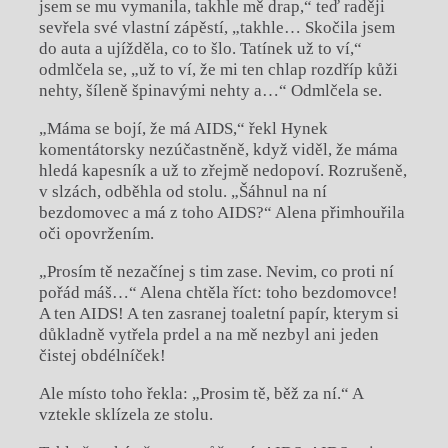
jsem se mu vymanila, takhle mě drap,“ teď raději
sevřela své vlastní zápěstí, „takhle… Skočila jsem
do auta a ujížděla, co to šlo. Tatínek už to ví,“
odmlčela se, „už to ví, že mi ten chlap rozdříp kůži
nehty, šíleně špinavými nehty a…“ Odmlčela se.
„Máma se bojí, že má AIDS,“ řekl Hynek
komentátorsky nezúčastněně, když viděl, že máma
hledá kapesník a už to zřejmě nedopoví. Rozrušeně,
v slzách, odběhla od stolu. „Šáhnul na ní
bezdomovec a má z toho AIDS?“ Alena přimhouřila
oči opovržením.
„Prosím tě nezačínej s tim zase. Nevim, co proti ní
pořád máš…“ Alena chtěla říct: toho bezdomovce!
A ten AIDS! A ten zasranej toaletní papír, kterym si
důkladně vytřela prdel a na mě nezbyl ani jeden
čistej obdélníček!
Ale místo toho řekla: „Prosim tě, běž za ní.“ A
vztekle sklízela ze stolu.