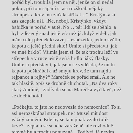
pořád byl, troubila jsem na něj, jenže on si nedal
pokoj, při tom sápání si asi rozškráb nějaký
stroupek a krev mu začala stříkat…“ Kristýnka si
zas zacpala uši. „Ne, neboj, Kristýnko, vždyť
babička je pořád v autě. No… pár lidí se sběhlo, a
byli zděšený snad ještě víc než já, když viděli, jak
mám celej předek krvavej – espézetku, jedno světlo,
kapotu a ještě přední sklo! Umíte si představit, jak
ve mně hrklo? Všimla jsem si, že tak trochu leží ve
střepech a v ruce ještě svírá hrdlo ňáký flašky.
Umíte si představit, jak jsem se vyděsila, že mi tu
kapotu poškrábal a až smyju krev, že tam najdu
rejpance a rejhy?“ Mareček se pořád smál. Ale ne
tak hlasitě. Spíš se drobně chichotal. „Na dva roky
starý Audině,“ zadívala se na Marečka vyčítavě, než
se dochichotal.
„Počkejte, to jste ho nedovezla do nemocnice? To si
asi nerozškrábal stroupek, ne? Musel mít dost
vážný zranění. Kde by se tam jinak vzalo tolik
krve?“ zeptala se snacha zaraženě, ale rozhodně.
tchyně byla trochu popuzená. „Podívej, já nevím,