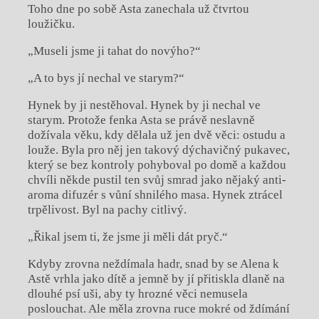
Toho dne po sobě Asta zanechala už čtvrtou
loužičku.
„Museli jsme ji tahat do novýho?“
„A to bys jí nechal ve starym?“
Hynek by ji nestěhoval. Hynek by ji nechal ve
starym. Protože fenka Asta se právě neslavně
dožívala věku, kdy dělala už jen dvě věci: ostudu a
louže. Byla pro něj jen takový dýchavičný pukavec,
který se bez kontroly pohyboval po domě a každou
chvíli někde pustil ten svůj smrad jako nějaký anti-
aroma difuzér s vůní shnilého masa. Hynek ztrácel
trpělivost. Byl na pachy citlivý.
„Řikal jsem ti, že jsme ji měli dát pryč.“
Kdyby zrovna neždímala hadr, snad by se Alena k
Astě vrhla jako dítě a jemně by jí přitiskla dlaně na
dlouhé psí uši, aby ty hrozné věci nemusela
poslouchat. Ale měla zrovna ruce mokré od ždímání