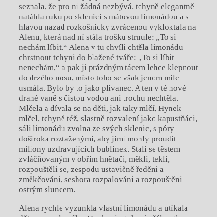
seznala, že pro ni žádná nezbývá. tchyně elegantně
natáhla ruku po sklenici s mátovou limonádou a s
hlavou nazad rozkošnicky zvrácenou vykloktala na
Alenu, která nad ní stála trošku strnule: „To si
nechám líbit.“ Alena v tu chvíli chtěla limonádu
chrstnout tchyni do blažené tváře: „To si líbit
nenechám,“ a pak ji prázdným tácem lehce klepnout
do drzého nosu, místo toho se však jenom mile
usmála. Bylo by to jako plivanec. A ten v té nové
drahé vaně s čistou vodou ani trochu nechtěla.
Mlčela a dívala se na děti, jak taky mlčí, Hynek
mlčel, tchyně též, slastně rozvalení jako kapustňáci,
sáli limonádu zvolna ze svých sklenic, s póry
doširoka roztaženými, aby jimi mohly proudit
miliony uzdravujících bublinek. Stali se těstem
zvláčňovaným v obřím hnětači, měkli, tekli,
rozpouštěli se, zespodu ustavičně ředěni a
změkčováni, seshora rozpalováni a rozpouštěni
ostrým sluncem.
Alena rychle vyzunkla vlastní limonádu a utíkala