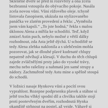
Skleněné dveře se před ní rozevřely a ona zcela
bezbranná vstoupila do obývacího pokoje. Nasála
zcela novou vůni. Vůni růžového oleje. tchyně
listovala časopisem, ukázala na stylizovaného
panáčka ve zlatém provedení a řekla: „Vyměnila
jsem vám kapsli.“ „To jste hodná,“ řekla s malou
úklonou Alena a mířila ke schodišti. Teď, když
zmizel Astin puch, nebylo možné z větší dálky
rozhodnout, zda Asta ještě dýchá. U schodiště se
tedy Alena zlehka naklonila a s ulehčením mohla
pozorovat, jak se dlouhé plavé kudrnaté chlupy
nepatrně zdvíhají a klesají. V duchu do těch chlupů
zajede zvláčnělými prsty jako do vysoké trávy,
mechu nebo rašeliny a nahmatá jen samé strupy a
nádory. Zachmuřeně tedy Astu mine a spěšně stoupá
do schodů.
V ložnici nasaje Hynkovu vůni a pocítí svou
vyprahlost. Rozepne podprsenku plavek a stáhne si
ještě trochu vlhký spodní díl a chvilku takhle stojí
proti pootevřeným dveřím, rozhodnutá Hynka
okamžitě strhnout na postel, až vejde. Váhavě si