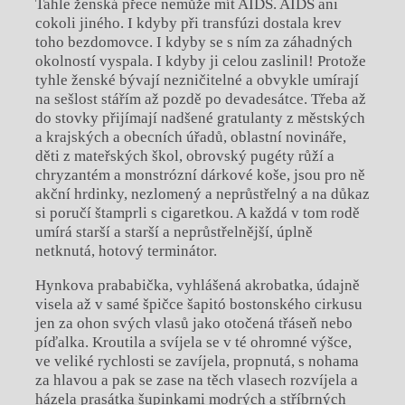
Tahle ženská přece nemůže mít AIDS. AIDS ani
cokoli jiného. I kdyby při transfúzi dostala krev
toho bezdomovce. I kdyby se s ním za záhadných
okolností vyspala. I kdyby ji celou zaslinil! Protože
tyhle ženské bývají nezničitelné a obvykle umírají
na sešlost stářím až pozdě po devadesátce. Třeba až
do stovky přijímají nadšené gratulanty z městských
a krajských a obecních úřadů, oblastní novináře,
děti z mateřských škol, obrovský pugéty růží a
chryzantém a monstrózní dárkové koše, jsou pro ně
akční hrdinky, nezlomený a neprůstřelný a na důkaz
si poručí štamprli s cigaretkou. A každá v tom rodě
umírá starší a starší a neprůstřelnější, úplně
netknutá, hotový terminátor.
Hynkova prababička, vyhlášená akrobatka, údajně
visela až v samé špičce šapitó bostonského cirkusu
jen za ohon svých vlasů jako otočená třáseň nebo
píďalka. Kroutila a svíjela se v té ohromné výšce,
ve veliké rychlosti se zavíjela, propnutá, s nohama
za hlavou a pak se zase na těch vlasech rozvíjela a
házela prasátka šupinkami modrých a stříbrných