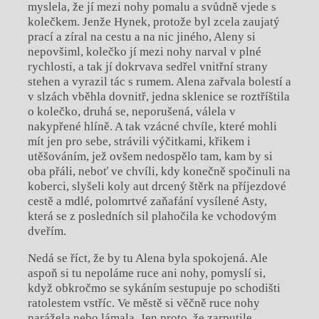
myslela, že jí mezi nohy pomalu a svůdně vjede s
kolečkem. Jenže Hynek, protože byl zcela zaujatý
prací a zíral na cestu a na nic jiného, Aleny si
nepovšiml, kolečko jí mezi nohy narval v plné
rychlosti, a tak jí dokrvava sedřel vnitřní strany
stehen a vyrazil tác s rumem. Alena zařvala bolestí a
v slzách vběhla dovnitř, jedna sklenice se roztříštila
o kolečko, druhá se, neporušená, válela v
nakypřené hlíně. A tak vzácné chvíle, které mohli
mít jen pro sebe, strávili výčitkami, křikem i
utěšováním, jež ovšem nedospělo tam, kam by si
oba přáli, neboť ve chvíli, kdy konečně spočinuli na
koberci, slyšeli koly aut drcený štěrk na příjezdové
cestě a mdlé, polomrtvé zaňafání vysílené Asty,
která se z posledních sil plahočila ke vchodovým
dveřím.
Nedá se říct, že by tu Alena byla spokojená. Ale
aspoň si tu nepoláme ruce ani nohy, pomyslí si,
když obkročmo se sykáním sestupuje po schodišti
ratolestem vstříc. Ve městě si věčně ruce nohy
narážela nebo lámala. Jen proto, že zarputile