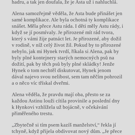
hadru, a tak jen doufala, že je Asta už i nahluchlá.
Alena samozřejmě věděla, že Asta bude přinášet jen
samé komplikace. Ale byla ochotná ty komplikace
snášet. Měla přece Astu ráda. I děti měly Astu rády, i
když se jí posmívaly. Je přirozené mít rád tvora,
který s vámi žije patnáct let. Je přirozené, aby dožil
v rodině, v níž celý život žil. Pokud by to přirozené
nebylo, jak mi Hynek tvrdí, říkala si Alena, pak by
byly plné kontejnery starých nemocných psů na
dožití, pak by těch psů byly plné skládky! Jenže
Hynek o tom nechtěl diskutovat, Hynek jenom
dával najevo svou nelibost, sem tam něčím pohrozil
a o něco víc třískal dveřmi.
Alena věděla, že pravdu mají oba, přesto se za
každou Astinu louži cítila provinile a poslední dny
k Hynkovi vzhlížela už bojácně, v očekávání
přiměřeného trestu.
„Zbytečně si tím psem kazíš manželství,“ řekla jí
tchyně, když přijela obdivovat nový dům. „Je přece