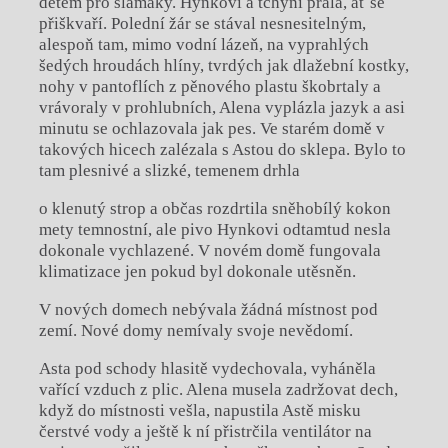
dětem pro slamáky. Hynkovi a tchyni přála, ať se
přiškvaří. Polední žár se stával nesnesitelným,
alespoň tam, mimo vodní lázeň, na vyprahlých
šedých hroudách hlíny, tvrdých jak dlažební kostky,
nohy v pantoflích z pěnového plastu škobrtaly a
vrávoraly v prohlubních, Alena vyplázla jazyk a asi
minutu se ochlazovala jak pes. Ve starém domě v
takových hicech zalézala s Astou do sklepa. Bylo to
tam plesnivé a slizké, temenem drhla
o klenutý strop a občas rozdrtila sněhobílý kokon
mety temnostní, ale pivo Hynkovi odtamtud nesla
dokonale vychlazené. V novém domě fungovala
klimatizace jen pokud byl dokonale utěsněn.
V nových domech nebývala žádná místnost pod
zemí. Nové domy nemívaly svoje nevědomí.
Asta pod schody hlasitě vydechovala, vyháněla
vařící vzduch z plic. Alena musela zadržovat dech,
když do místnosti vešla, napustila Astě misku
čerstvé vody a ještě k ní přistrčila ventilátor na