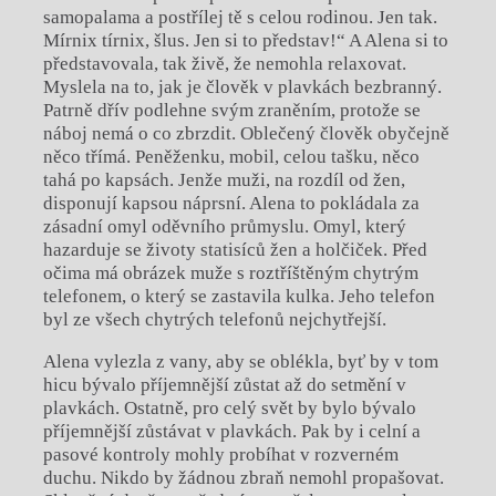
samopalama a postřílej tě s celou rodinou. Jen tak.
Mírnix tírnix, šlus. Jen si to představ!“ A Alena si to
představovala, tak živě, že nemohla relaxovat.
Myslela na to, jak je člověk v plavkách bezbranný.
Patrně dřív podlehne svým zraněním, protože se
náboj nemá o co zbrzdit. Oblečený člověk obyčejně
něco třímá. Peněženku, mobil, celou tašku, něco
tahá po kapsách. Jenže muži, na rozdíl od žen,
disponují kapsou náprsní. Alena to pokládala za
zásadní omyl oděvního průmyslu. Omyl, který
hazarduje se životy statisíců žen a holčiček. Před
očima má obrázek muže s roztříštěným chytrým
telefonem, o který se zastavila kulka. Jeho telefon
byl ze všech chytrých telefonů nejchytřejší.
Alena vylezla z vany, aby se oblékla, byť by v tom
hicu bývalo příjemnější zůstat až do setmění v
plavkách. Ostatně, pro celý svět by bylo bývalo
příjemnější zůstávat v plavkách. Pak by i celní a
pasové kontroly mohly probíhat v rozverném
duchu. Nikdo by žádnou zbraň nemohl propašovat.