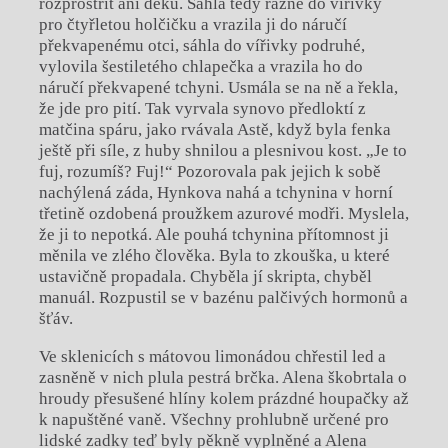
rozprostřít ani deku. Sáhla tedy rázně do vířivky
pro čtyřletou holčičku a vrazila ji do náručí
překvapenému otci, sáhla do vířivky podruhé,
vylovila šestiletého chlapečka a vrazila ho do
náručí překvapené tchyni. Usmála se na ně a řekla,
že jde pro pití. Tak vyrvala synovo předloktí z
matčina spáru, jako rvávala Astě, když byla fenka
ještě při síle, z huby shnilou a plesnivou kost. „Je to
fuj, rozumíš? Fuj!“ Pozorovala pak jejich k sobě
nachýlená záda, Hynkova nahá a tchynina v horní
třetině ozdobená proužkem azurové modři. Myslela,
že ji to nepotká. Ale pouhá tchynina přítomnost ji
měnila ve zlého člověka. Byla to zkouška, u které
ustavičně propadala. Chyběla jí skripta, chyběl
manuál. Rozpustil se v bazénu palčivých hormonů a
šťáv.
Ve sklenicích s mátovou limonádou chřestil led a
zasněně v nich plula pestrá brčka. Alena škobrtala o
hroudy přesušené hlíny kolem prázdné houpačky až
k napuštěné vaně. Všechny prohlubně určené pro
lidské zadky teď byly pěkně vyplněné a Alena