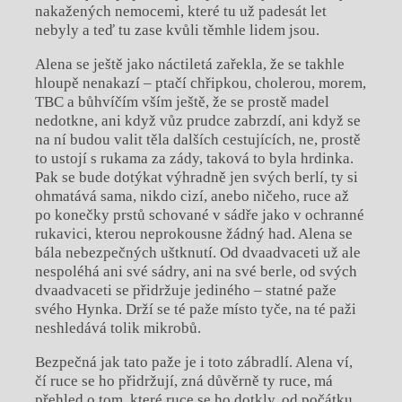
nakažených nemocemi, které tu už padesát let
nebyly a teď tu zase kvůli těmhle lidem jsou.
Alena se ještě jako náctiletá zařekla, že se takhle
hloupě nenakazí – ptačí chřipkou, cholerou, morem,
TBC a bůhvíčím vším ještě, že se prostě madel
nedotkne, ani když vůz prudce zabrzdí, ani když se
na ní budou valit těla dalších cestujících, ne, prostě
to ustojí s rukama za zády, taková to byla hrdinka.
Pak se bude dotýkat výhradně jen svých berlí, ty si
ohmatává sama, nikdo cizí, anebo ničeho, ruce až
po konečky prstů schované v sádře jako v ochranné
rukavici, kterou neprokousne žádný had. Alena se
bála nebezpečných uštknutí. Od dvaadvaceti už ale
nespoléhá ani své sádry, ani na své berle, od svých
dvaadvaceti se přidržuje jediného – statné paže
svého Hynka. Drží se té paže místo tyče, na té paži
neshledává tolik mikrobů.
Bezpečná jak tato paže je i toto zábradlí. Alena ví,
čí ruce se ho přidržují, zná důvěrně ty ruce, má
přehled o tom, které ruce se ho dotkly, od počátku