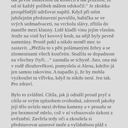
od ní každý polibek málem odskočil.“ Je zkrátka
prospěšnější udržovat napětí. Když při stém
jubilejním představení povolilo, babička se ve
svých sedmadvaceti, na vrcholu slávy, zřítila do
manéže mezi klauny. Lidé kladli vinu jejím vlasům.
Jenže na vině byl kovový kruh, na nějž byly pevně
namotány. Prostě pukl a nikdo neměl moc to
zastavit. „Přežila to s pěti polámanými žebry a se
zlomeninami všech končetin. Snažila se dopadnout
na všechny čtyři…“ zasmála se tchyně. Ano, ona má
v rodě dlouhověkost, pomyslela si Alena, kdežto já
jen samou rakovinu. A napadlo ji, že by mohla
vyzkoušet tu vířivku, když tu nikdo není. Jen tak.
Pro zdraví.
Bylo to zvláštní. Cítila, jak ji odnáší proud pryč a
cítila se svým způsobem svobodná, zároveň jakoby
její tělo uvízlo mezi dvěma kameny a v proudu se
jen bezmocně mlelo, což v ní vzbuzovalo úzkost z
uvěznění. Zavřela tedy oči a zkoušela si
představovat azurové moře a vylidněnou pláž s