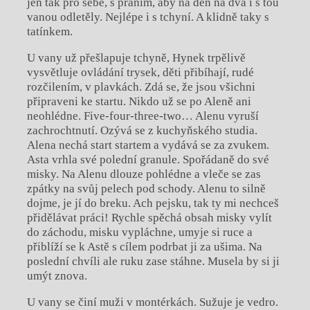
jen tak pro sebe, s přáním, aby na den na dva i s tou
vanou odletěly. Nejlépe i s tchyní. A klidně taky s
tatínkem.
U vany už přešlapuje tchyně, Hynek trpělivě
vysvětluje ovládání trysek, děti přibíhají, rudé
rozčilením, v plavkách. Zdá se, že jsou všichni
připraveni ke startu. Nikdo už se po Aleně ani
neohlédne. Five-four-three-two… Alenu vyruší
zachrochtnutí. Ozývá se z kuchyňského studia.
Alena nechá start startem a vydává se za zvukem.
Asta vrhla své polední granule. Spořádaně do své
misky. Na Alenu dlouze pohlédne a vleče se zas
zpátky na svůj pelech pod schody. Alenu to silně
dojme, je jí do breku. Ach pejsku, tak ty mi nechceš
přidělávat práci! Rychle spěchá obsah misky vylít
do záchodu, misku vypláchne, umyje si ruce a
přiblíží se k Astě s cílem podrbat ji za ušima. Na
poslední chvíli ale ruku zase stáhne. Musela by si ji
umýt znova.
U vany se činí muži v montérkách. Sužuje je vedro.