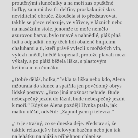
proutěnými slunečníky a na moři zas opuštěné
loďky, za nimi dva tři delfíny proskakující skrz
neviditelné obruče. Zkoušela si to představovat,
takhle se přece relaxuje, ve vířivce, v lázních nebo
na masážním stole, jenomže to moře nemělo
azurovou barvu, bylo tmavé a nahnědlé, pláž plná
lidí a odpadků, nohy těch lidí obalené hnijícími
chaluhami a ti, kteří právě vylezli z mořských vln,
vylezli hnědí, hnědě kropenatí, protože plavali mezi
výkaly, a po pláži běžela liška, s plastovým
kelímkem na čumáku.
„Dobře děláš, holka,“ řekla ta liška nebo kdo, Alena
mžourala do slunce a spatřila jen povědomý obrys
lidské postavy. „Brzo jiná možnost nebude. Bude
nebezpečný jezdit do lázní, bude nebezpečný jezdit
k moři.“ Když se Alena později Hynka ptala, jak
matku utěšil, odvětil: „Zapnul jsem jí televizi.“
„To je strašný, co se dneska děje. Představ si, že
takhle relaxuješ v hotelovym bazénu nebo jen tak
na lehátku na pláži a přiběhnou chlapi se