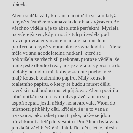
plácek.
Alena seděla zády k oknu a neotočila se, ani když
tchyně s úsměvem zamávala do okna s výrazem, že
všechno viděla a je to absolutně perfektní. Myslela
na včerejší sen, kdy v noci s tchyní seděla pod
právě převráceným autem někde na opuštěné
periferii a tchyně v minisukni zrovna kadila. I Alena
měla ve snu neodolatelné nutkání, které se
pokoušela ze všech sil překonat, protože věděla, že
bude ještě dlouho trvat, než je z vraku vyprostí a do
té doby nebudou mít k dispozici nic jiného, než
malý kousek toaletního papíru. Malý kousek
toaletního papíru, o který se budou muset dělit,
který si snad budou muset půjčovat.
Alena pocítila
silné nutkání sen tchyni odvyprávět anebo se jí
aspoň zeptat, jestli někdy nehavarovala. Vtom do
místnosti přiběhly děti, křičely, že je to vana s
tryskama, jako rakety maj trysky, takže se jdou
převlíknout a letěj do vesmíru. Pro Alenu byla vana
jen další věcí k čištění. Tak leťte, děti, leťte, hlesla