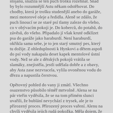
stojanu, snažila se ten puch trošku rozehnat. Snad
by bylo rozumnější Astu někam odstěhovat. Do
chodby, která je trošku studenější anebo do garáže,
mezi motorové oleje a ředidla. Aleně se zdálo, že
puch linoucí se ze staré psí tlamy zaleze do všeho,
co v obývacím pokoji je. Do koberců, do potahů, do
závěsů, do všeho. Připadalo jí však kruté odklízet
psa do garáže jako haraburdí. Není haraburdí,
okřikla sama sebe, je to jen starý smutný pes, který
tu dožije. Z ohleduplnosti k Hynkovi a dětem aspoň
do psí vody nakapala deset kapek mentolové ústní
vody. Než se ale z dětských pokojů vrátila se
slamáky, znejistěla, jestli udělala dobře a z obavy,
aby Asta zase nezvracela, vylila ovoněnou vodu do
dřezu a napustila čerstvou.
Opětovný pohled do vany ji zmátl. Všechno
osazenstvo působilo téměř mrtvolně. Alena se na
pár vteřin vyděsila, že se na tom přímém slunci
uvařili, že bublání nevychází z trysek, ale je to
přirozený proces. Přirozený proces vaření. Alenu na
chvíli vyděsila jejich rudá pokožka. Měla dojem, že