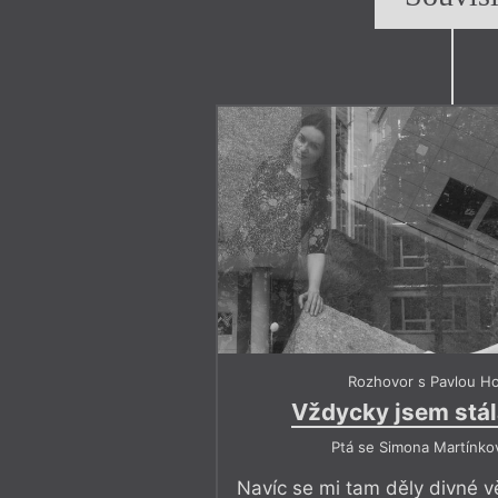
Rozhovor s Pavlou H
Vždycky jsem stála
Ptá se Simona Martínko
Navíc se mi tam děly divné vě