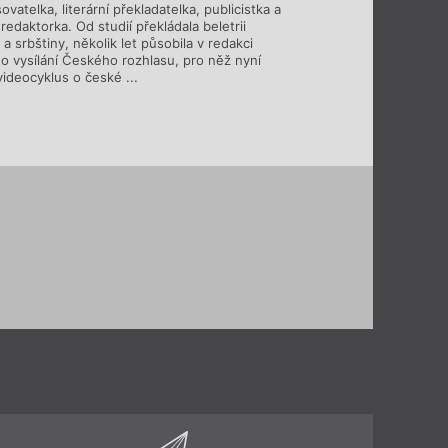
sovatelka, literární překladatelka, publicistka a
redaktorka. Od studií překládala beletrii
y a srbštiny, několik let působila v redakci
ho vysílání Českého rozhlasu, pro něž nyní
videocyklus o české ...