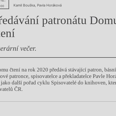
Kamil Bouška
,
Pavla Horáková
y
:00
ředávání patronátu Dom
tení
terární večer.
omu čtení na rok 2020 předává stávající patron, básn
ové patronce, spisovatelce a překladatelce Pavle Hor
 jako další pořad cyklu Spisovatelé do knihoven, kte
vatelů ČR.