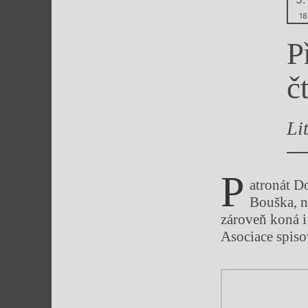
Výroční cen
18
P
č
Li
P
atronát D
Bouška, n
zároveň koná i
Asociace spiso