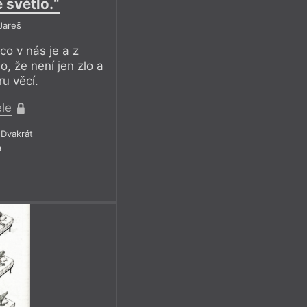
 světlo.“
Jareš
co v nás je a z
o, že není jen zlo a
ru věcí.
ele
Dvakrát
9