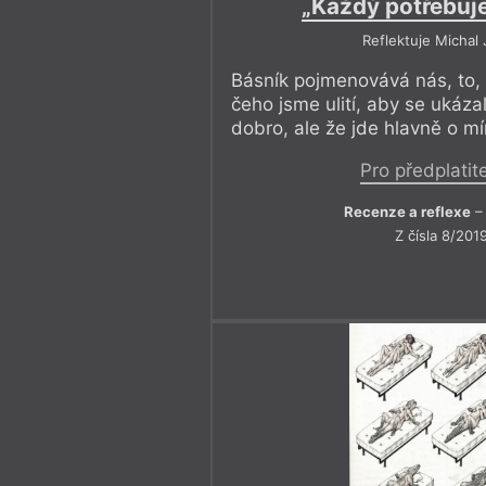
„Každý potřebuje
Reflektuje Michal 
Básník pojmenovává nás, to, 
čeho jsme ulití, aby se ukázal
dobro, ale že jde hlavně o mí
Pro předplatit
Recenze a reflexe
– 
Z čísla 8/201