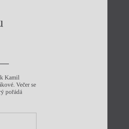
u
ík Kamil
ákové. Večer se
rý pořádá