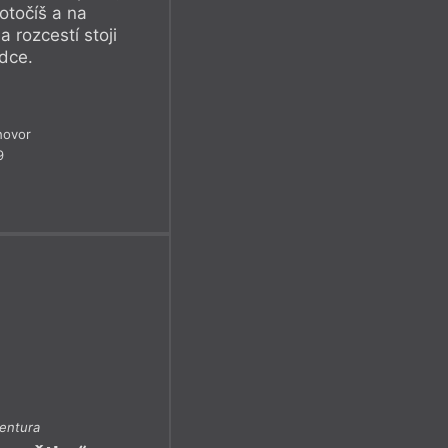
otočíš a na
 rozcestí stoji
rdce.
hovor
9
ventura