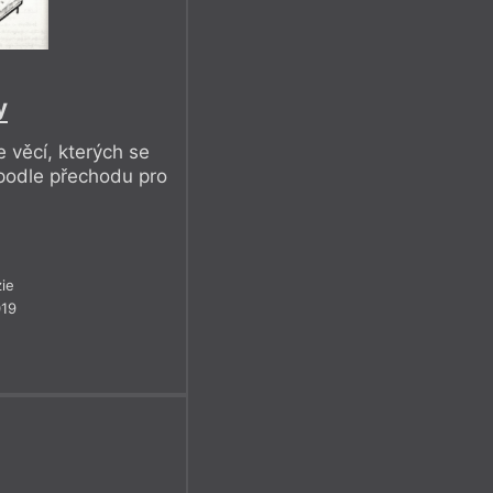
a
y
 věcí, kterých se
, podle přechodu pro
ie
019