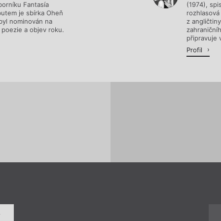
borníku Fantasía
(1974), spi
utem je sbírka Oheň
rozhlasová 
 byl nominován na
z angličtin
 poezie a objev roku.
zahraniční
připravuje 
Profil
í