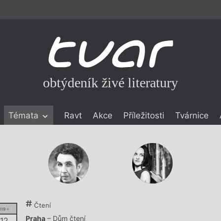
obtýdeník živé literatury
Témata
Ravt
Akce
Příležitosti
Tvárnice
ické literatuře
icistika
zí
eflexe
onialismu
Čtení
019 =
Praha
– Dům čtení
 12.