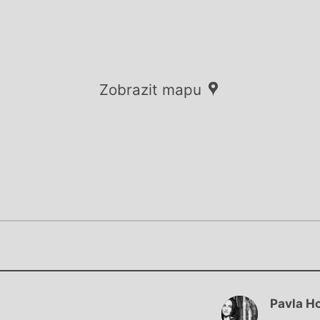
Zobrazit mapu
Chviličku.
Chviličku.
Načítá se.
Pavla H
Načítá se.