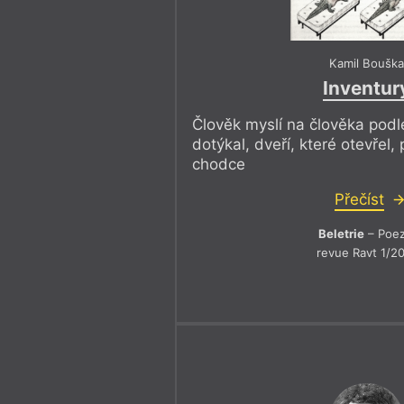
Kamil Boušk
Inventur
Člověk myslí na člověka podle
dotýkal, dveří, které otevřel
chodce
Přečíst
Beletrie
– Poez
revue Ravt 1/2