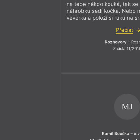
na tebe někdo kouká, tak se 
náhrobku sedí kočka. Nebo na
veverka a položí si ruku na s
Přečíst
Rozhovory
– Roz
Z čísla 11/201
MJ
Kamil Bouška
–
In