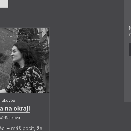
orákovou
 na okraji
vá-Racková
ci – máš pocit, že