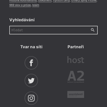
Historie kolonialismu
,
Dokument
,
Výroční ceny
,
Útvary Sylvy Ficové
,
969 slov o próze
,
Islám
Vyhledávání
Tvar na síti
Partneři