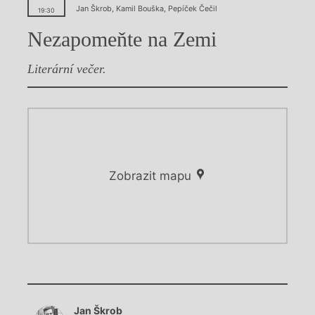
Jan Škrob
,
Kamil Bouška
,
Pepíček Čečil
19:30
Nezapomeňte na Zemi
Literární večer.
Zobrazit mapu
Chviličku.
Chviličku.
Načítá se.
Jan Škrob
Načítá se.