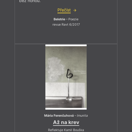
bez nohou.
Přečíst
Beletrie
– Poezie
revue Ravt 6/2017
Mária Ferenčuhová
–
Imunita
Až na krev
Reflektuje Kamil Bouška