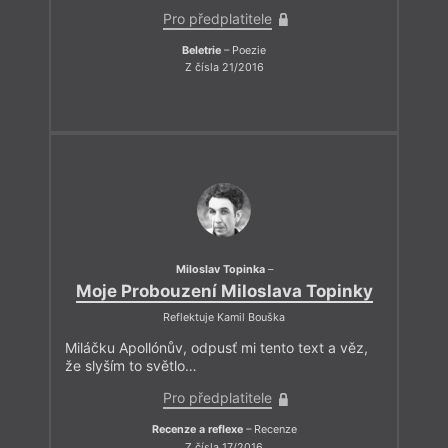
Pro předplatitele
Beletrie
– Poezie
Z čísla 21/2016
Miloslav Topinka
–
Moje Probouzení Miloslava Topinky
Reflektuje Kamil Bouška
Miláčku Apollónův, odpusť mi tento text a věz,
že slyším to světlo…
Pro předplatitele
Recenze a reflexe
– Recenze
Z čísla 17/2016