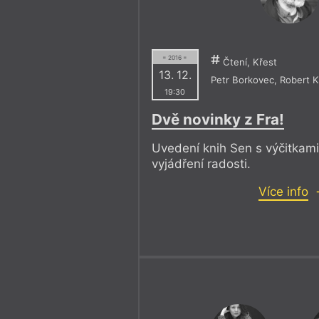
= 2016 =
Čtení, Křest
13. 12.
Petr Borkovec
,
Robert 
19:30
Dvě novinky z Fra!
Uvedení knih Sen s výčitkam
vyjádření radosti.
Více info