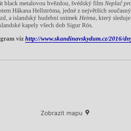
tát black metalovou hvězdou, švédský film
Neplač pr
otem Håkana Hellströma, jedné z největších současn
zd, a islandský hudební snímek
Heima
, který sleduje
islandské kapely všech dob Sigur Rós.
ogram viz
http://www.skandinavskydum.cz/2016/dn
Zobrazit mapu