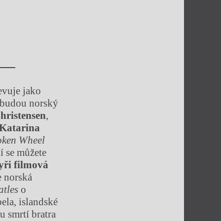
jevuje jako
u budou norský
hristensen
,
Katarina
oken Wheel
í se můžete
yři filmová
e norská
atles
o
pela, islandské
u smrtí bratra