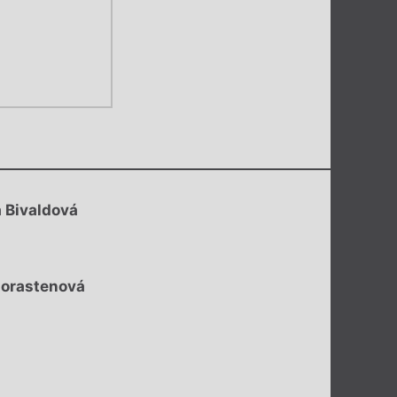
a Bivaldová
Morastenová