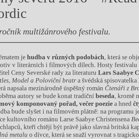
y
ordic
 ročník multižánrového festivalu.
tématem je
hudba v různých podobách
, která se ob
otiv v literárních i filmových dílech. Hosty festival
žitel Ceny Severské rady za literaturu
Lars Saabye C
les, Model a Poloviční bratr
a švédská spisovatelka
terá napsala mezinárodně úspěšný román
Čtenáři z Br
 oběma autory se bude konat tradiční
beseda
, kromě n
lmový komponovaný pořad, večer poezie
a hned
čt
dba bude slyšet i na filmovém plátně: na programu j
ace kultovního románu Larse Saabye Christensena
Be
chlapců, kteří chtějí být právě jako slavná britská ka
lná metalu
o dívce, která se snaží vyrovnat s tragicko