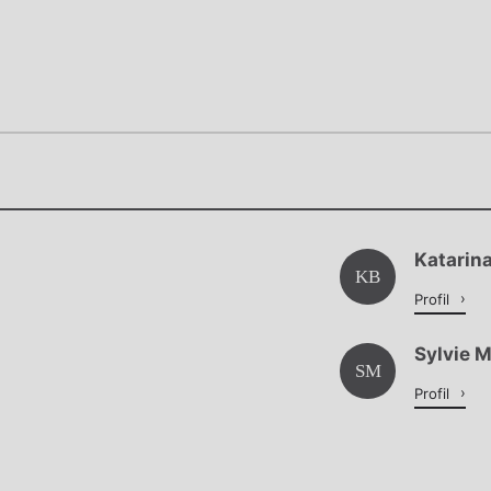
Chviličku.
Chviličku.
Načítá se.
Katarin
Načítá se.
KB
Profil
Sylvie 
SM
Profil