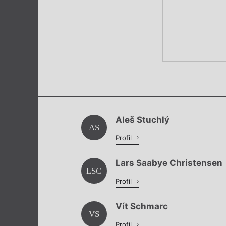
Aleš Stuchlý
AS
Profil
Lars Saabye Christensen
LSC
Profil
Vít Schmarc
VS
Profil