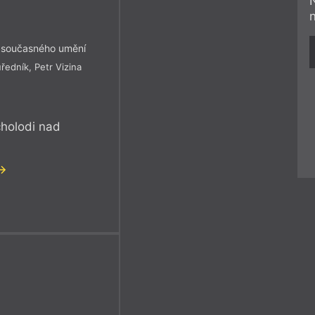
 současného umění
uředník
,
Petr Vizina
cholodi nad