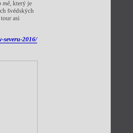
o mě
, který je
ých švédských
 tour asi
y-severu-2016/