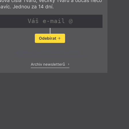
Nová čísla Tvaru, večírky Tvaru a občas něco
navíc. Jednou za 14 dní.
Odebírat
Zobrazit poslední newsletter
Archiv newsletterů