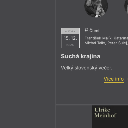
Čtení
= 2016 =
15. 12.
František Malík
,
Katarín
Michal Tallo
,
Peter Šulej
19:30
Suchá krajina
Velký slovenský večer.
Více info