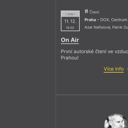
Čtení
= 2016 =
Praha
– DOX, Centrum
11. 12.
Azar Nafisiová
,
Patrik O
16:00
On Air
První autorské čtení ve vzdu
Prahou!
Více info