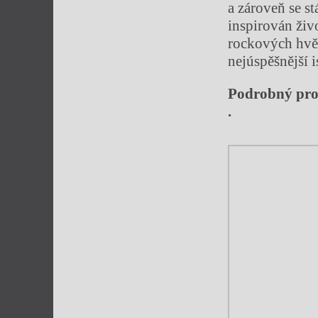
a zároveň se s
inspirován živ
rockových hvě
nejúspěšnější 
Podrobný pr
.