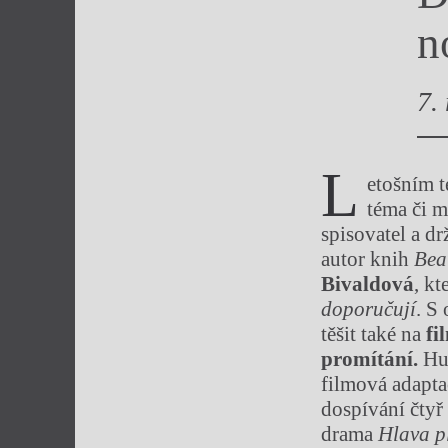
Výroční cen
n
7.
L
etošním 
téma či m
spisovatel a dr
autor knih
Beat
Bivaldová
, k
doporučují
. S
těšit také na
fi
promítání.
Hu
filmová adapt
dospívání čtyř 
drama
Hlava p