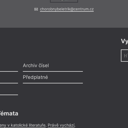
chorobnybeletrik@centrum.cz
Vy
Archiv čísel
Předplatné
Témata
eny v katolické literatuře
,
Právě vychází
,