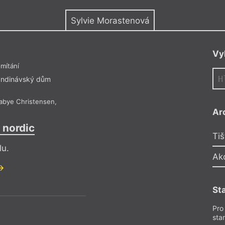
y
Sylvie Morastenová
Vy
mítání
ndinávský dům
aabye Christensen
,
Ar
 nordic
Tiš
lu.
Ak
St
Pro
sta