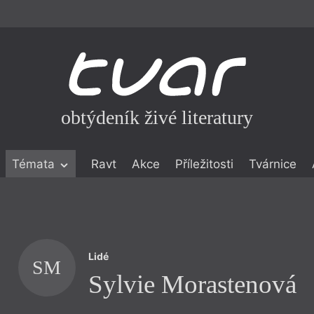
obtýdeník živé literatury
Témata
Ravt
Akce
Příležitosti
Tvárnice
ické literatuře
icistika
zí
Lidé
eflexe
SM
Sylvie Morastenová
onialismu