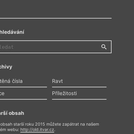
hledávání
chivy
těná čísla
Ravt
ce
Příležitosti
arší obsah
 obsah starší roku 2015 můžete zapátrat na našem
rém webu:
http://old.itvar.cz
.