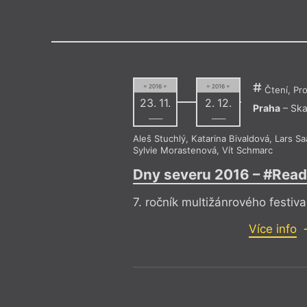
Výroční cen
= 2016 =
= 2016 =
Čtení, Pro
23. 11.
2. 12.
Praha
– Ska
––––
––––
Aleš Stuchlý
,
Katarina Bivaldová
,
Lars S
Sylvie Morastenová
,
Vít Schmarc
Dny severu 2016 – #Read
7. ročník multižánrového festiva
Více info