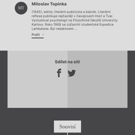
Načítá se.
Miloslav Topinka
Načítá se.
MT
(1945), editor, literární publicista a básník. Literární
reflexe publikuje nejčastěji v časopisech Host a Tvar.
Vystudoval psychologii na Filozofické fakultě Univerzity
Karlovy. Roku 1968 se zúčastnil studentské Expedice
Lambarene. Byl redaktorem ...
Profil
Sdílet na síti
Souvisí