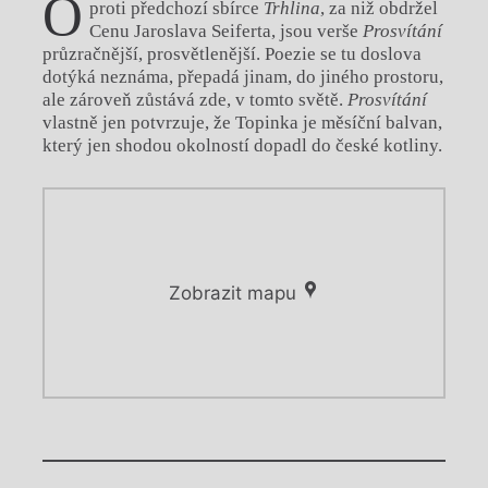
O
proti předchozí sbírce
Trhlina
, za niž obdržel
Cenu Jaroslava Seiferta, jsou verše
Prosvítání
průzračnější, prosvětlenější. Poezie se tu doslova
dotýká neznáma, přepadá jinam, do jiného prostoru,
ale zároveň zůstává zde, v tomto světě.
Prosvítání
vlastně jen potvrzuje, že Topinka je měsíční balvan,
který jen shodou okolností dopadl do české kotliny.
Zobrazit mapu
Chviličku.
Chviličku.