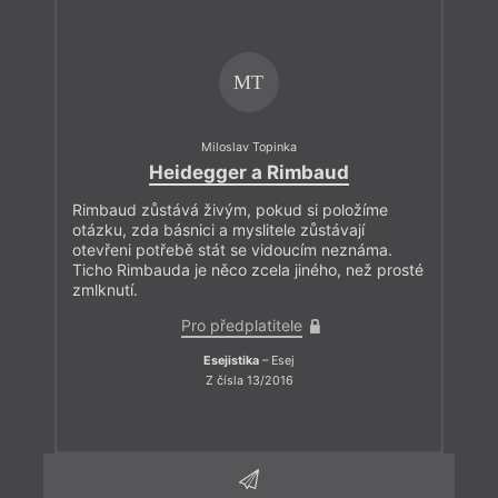
MT
Miloslav Topinka
Heidegger a Rimbaud
Rimbaud zůstává živým, pokud si položíme
otázku, zda básnici a myslitele zůstávají
otevřeni potřebě stát se vidoucím neznáma.
Ticho Rimbauda je něco zcela jiného, než prosté
zmlknutí.
Pro předplatitele
Esejistika
– Esej
Z čísla 13/2016