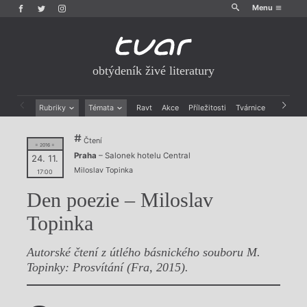
Menu
obtýdeník živé literatury
Rubriky
Témata
Ravt
Akce
Příležitosti
Tvárnice
Archiv
Beletrie
Ženy v katolické literatuře
Čtení
Drobná publicistika
Právě vychází
= 2016 =
Praha
– Salonek hotelu Central
Esejistika
Mauzoleum
24. 11.
Miloslav Topinka
Recenze a reflexe
Divadlo
17:00
Reportáže
Historie kolonialismu
Den poezie – Miloslav
Rozhovory
Dokument
Výroční ceny
Topinka
Autorské čtení z útlého básnického souboru M.
Topinky: Prosvítání (Fra, 2015).