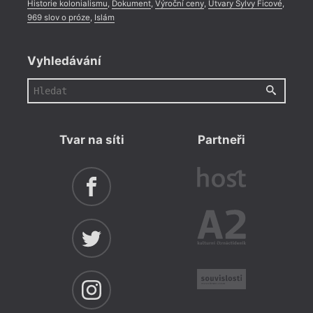
Historie kolonialismu
,
Dokument
,
Výroční ceny
,
Útvary Sylvy Ficové
,
969 slov o próze
,
Islám
Vyhledávání
Tvar na síti
Partneři