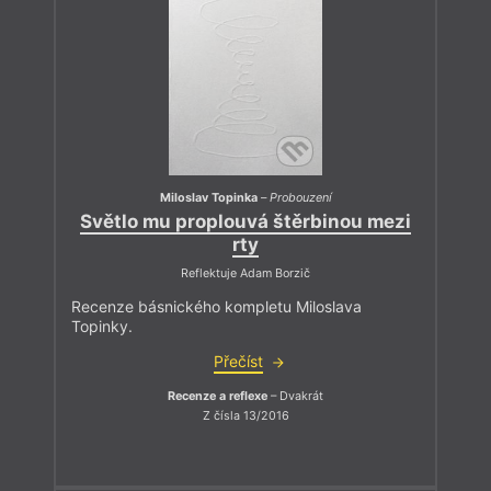
Miloslav Topinka
–
Probouzení
Světlo mu proplouvá štěrbinou mezi
rty
Reflektuje Adam Borzič
Recenze básnického kompletu Miloslava
Topinky.
Přečíst
Recenze a reflexe
– Dvakrát
Z čísla 13/2016