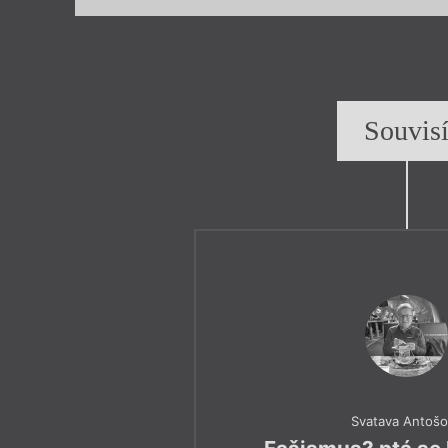
Souvis
Svatava Antoš