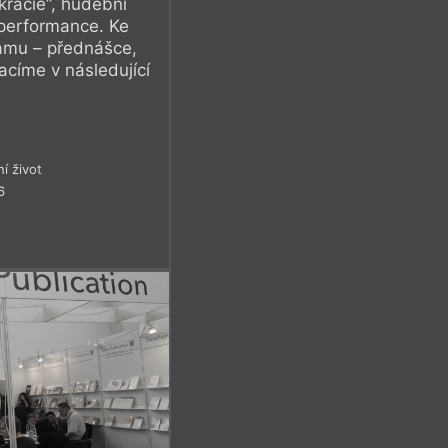
racie“, hudební
 performance. Ke
amu – přednášce,
acíme v následující
ní život
6