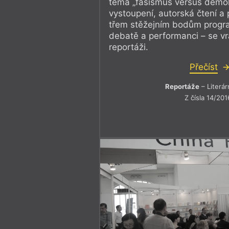
téma „fašismus versus demok
vystoupení, autorská čtení a
třem stěžejním bodům progr
debatě a performanci – se vr
reportáži.
Přečíst
Reportáže
– Literár
Z čísla 14/201