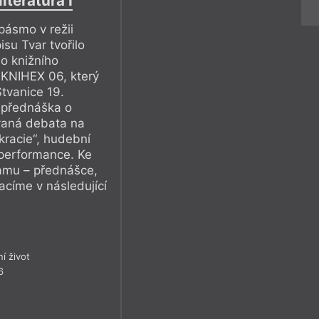
iteratura I
pásmo v režii
su Tvar tvořilo
o knižního
 KNIHEX 06, který
Štvanice 19.
 přednáška o
ovaná debata na
racie“, hudební
 performance. Ke
amu – přednášce,
acíme v následující
ní život
6