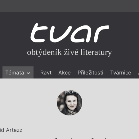
obtýdeník živé literatury
Témata
Ravt
Akce
Příležitosti
Tvárnice
ické literatuře
icistika
zí
eflexe
onialismu
rid Artezz