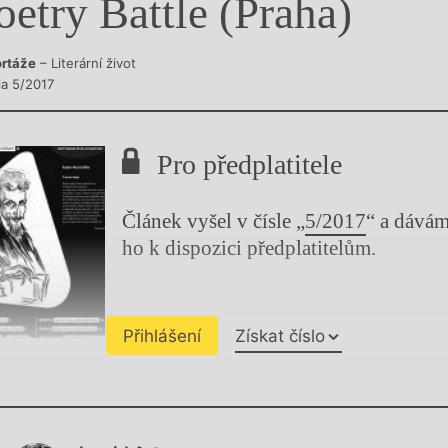
oetry Battle (Praha)
y
rtáže
– Literární život
la 5/2017
Pro předplatitele
Článek vyšel v čísle „
5/2017
“ a dává
ho k dispozici předplatitelům.
Přihlášení
Získat číslo
Chviličku.