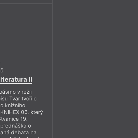
s
ič
teratura II
pásmo v režii
su Tvar tvořilo
o knižního
 KNIHEX 06, který
Štvanice 19.
 přednáška o
ovaná debata na