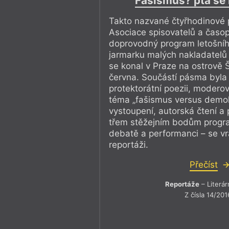
Fašismus? ptá se l
Takto nazvané čtyřhodinové 
Asociace spisovatelů a časopi
doprovodný program letošníh
jarmarku malých nakladatelů
se konal v Praze na ostrově 
června. Součástí pásma byla
protektorátní poezii, moder
téma „fašismus versus demok
vystoupení, autorská čtení a
třem stěžejním bodům progr
debatě a performanci – se vr
reportáži.
Přečíst
Reportáže
– Literár
Z čísla 14/201