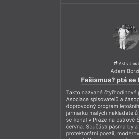
Aktivismu
Adam Borz
Fašismus? ptá se li
Takto nazvané čtyřhodinové 
Asociace spisovatelů a časopi
doprovodný program letošníh
jarmarku malých nakladatelů
se konal v Praze na ostrově 
června. Součástí pásma byla
protektorátní poezii, moder