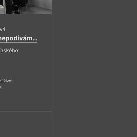
vá
i nepodívám…
ínského
ní život
6