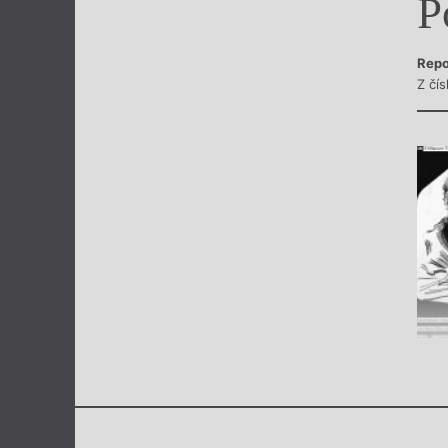
P
Výroční cen
Repo
Z čís