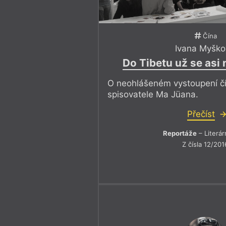
Čína
Ivana Myško
Do Tibetu už se as
O neohlášeném vystoupení č
spisovatele Ma Jüana.
Přečíst
Reportáže
– Literár
Z čísla 12/201