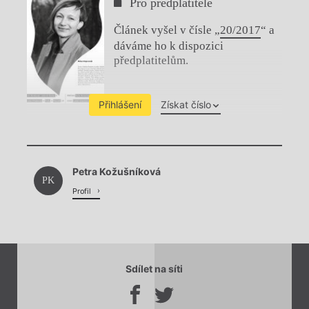
Pro předplatitele
Článek vyšel v čísle „
20/2017
“ a
dáváme ho k dispozici
předplatitelům.
Přihlášení
Získat číslo
Chviličku.
Petra Kožušníková
Načítá se.
PK
Profil
Sdílet na síti