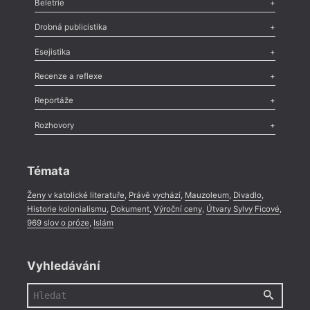
Beletrie
Poezie
,
Próza
,
Dokumenty
,
Drama
,
Celá rubrika
Drobná publicistika
Odlesk
,
Zasláno
,
Nezařazené
,
Novinky v Tvaru
,
Slovo
,
Výročí
,
Esejistika
Nekrolog
,
Glosa
,
Sloupek
,
Pozvánka
,
Literární soutěž
,
Komentář
,
Celá rubrika
Esej
,
Pádlo
,
Úvaha
,
Texty
,
Studie
,
Celá rubrika
Recenze a reflexe
Recenze
,
Dvakrát
,
Horké párky
,
969 slov o próze
,
Reportáže
Méně slov o próze
,
Celá rubrika
Literární zítřky
,
Reportáž
,
Literární život
,
Divadlo
,
Kritický ohlas
,
Rozhovory
Celá rubrika
Rozhovor
,
Anketa
,
Celá rubrika
Témata
Ženy v katolické literatuře
,
Právě vychází
,
Mauzoleum
,
Divadlo
,
Historie kolonialismu
,
Dokument
,
Výroční ceny
,
Útvary Sylvy Ficové
,
969 slov o próze
,
Islám
Vyhledávání