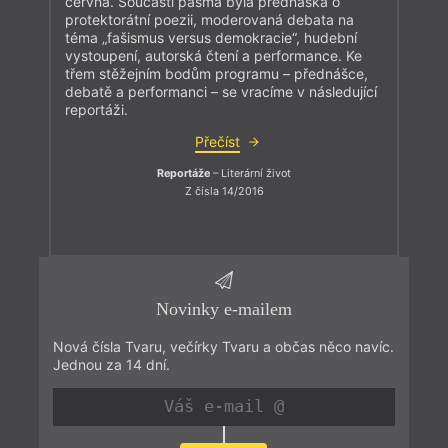
června. Součástí pásma byla přednáška o
protektorátní poezii, moderovaná debata na
téma „fašismus versus demokracie“, hudební
vystoupení, autorská čtení a performance. Ke
třem stěžejním bodům programu – přednášce,
debatě a performanci – se vracíme v následující
reportáži.
Přečíst
Reportáže
– Literární život
Z čísla 14/2016
Novinky e-mailem
Nová čísla Tvaru, večírky Tvaru a občas něco navíc.
Jednou za 14 dní.