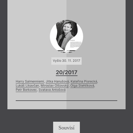
Vyšlo 30. 11. 2017
20/2017
Harry Salmenniemi
,
Jitka Hanušová
,
Kateřina Piorecká
,
Lukáš Likavčan
,
Miroslav Olšovský
,
Olga Stehlíková
,
Petr Borkovec
,
Svatava Antošová
Souvisí