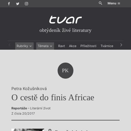
Menu
obtýdeník živé literatury
Rubriky
Témata
Ravt
Akce
Příležitosti
Tvárnice
Archiv
Beletrie
Ženy v katolické literatuře
Drobná publicistika
Právě vychází
Esejistika
Mauzoleum
PK
Recenze a reflexe
Divadlo
Reportáže
Historie kolonialismu
Rozhovory
Dokument
Petra Kožušníková
Výroční ceny
O cestě do finis Africae
Reportáže
– Literární život
Z čísla 20/2017