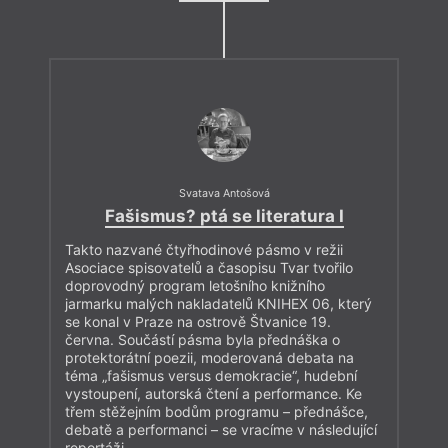
Svatava Antošová
Fašismus? ptá se literatura I
Takto nazvané čtyřhodinové pásmo v režii
Asociace spisovatelů a časopisu Tvar tvořilo
doprovodný program letošního knižního
jarmarku malých nakladatelů KNIHEX 06, který
se konal v Praze na ostrově Štvanice 19.
června. Součástí pásma byla přednáška o
protektorátní poezii, moderovaná debata na
téma „fašismus versus demokracie“, hudební
vystoupení, autorská čtení a performance. Ke
třem stěžejním bodům programu – přednášce,
debatě a performanci – se vracíme v následující
reportáži.