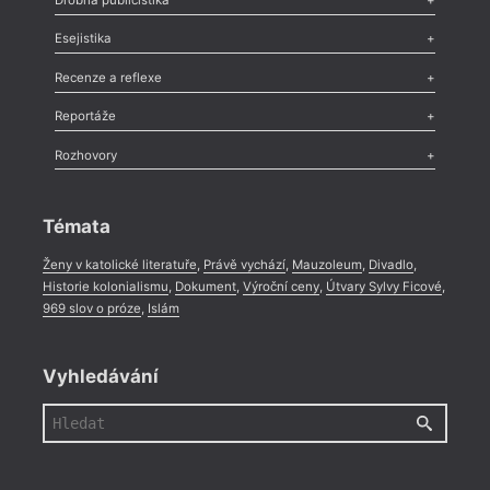
Odlesk
,
Zasláno
,
Nezařazené
,
Novinky v Tvaru
,
Slovo
,
Výročí
,
Esejistika
Nekrolog
,
Glosa
,
Sloupek
,
Pozvánka
,
Literární soutěž
,
Komentář
,
Celá rubrika
Esej
,
Pádlo
,
Úvaha
,
Texty
,
Studie
,
Celá rubrika
Recenze a reflexe
Recenze
,
Dvakrát
,
Horké párky
,
969 slov o próze
,
Reportáže
Méně slov o próze
,
Celá rubrika
Literární zítřky
,
Reportáž
,
Literární život
,
Divadlo
,
Kritický ohlas
,
Rozhovory
Celá rubrika
Rozhovor
,
Anketa
,
Celá rubrika
Témata
Ženy v katolické literatuře
,
Právě vychází
,
Mauzoleum
,
Divadlo
,
Historie kolonialismu
,
Dokument
,
Výroční ceny
,
Útvary Sylvy Ficové
,
969 slov o próze
,
Islám
Vyhledávání