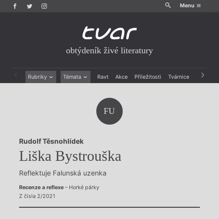
Menu
obtýdeník živé literatury
Rubriky
Témata
Ravt
Akce
Příležitosti
Tvárnice
Archiv
Beletrie
Ženy v katolické literatuře
Drobná publicistika
Právě vychází
FU
Esejistika
Mauzoleum
Recenze a reflexe
Divadlo
Reportáže
Historie kolonialismu
Rudolf Těsnohlídek
Rozhovory
Dokument
Liška Bystrouška
Výroční ceny
Reflektuje Falunská uzenka
Recenze a reflexe
– Horké párky
Z čísla 2/2021