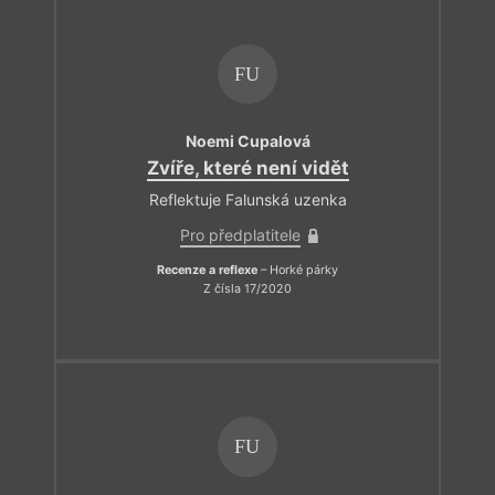
FU
Noemi Cupalová
Zvíře, které není vidět
Reflektuje Falunská uzenka
Pro předplatitele
Recenze a reflexe
– Horké párky
Z čísla 17/2020
FU