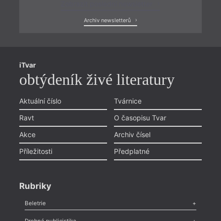
Zobrazit poslední newsletter
Archiv newsletterů
iTvar
obtýdeník živé literatury
Aktuální číslo
Tvárnice
Ravt
O časopisu Tvar
Akce
Archiv čísel
Příležitosti
Předplatné
Rubriky
Beletrie
Poezie
,
Próza
,
Dokumenty
,
Drama
,
Celá rubrika
Drobná publicistika