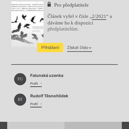
Pro předplatitele
Článek vyšel v čísle „
2/2021
“ a
dáváme ho k dispozici
předplatitelům.
Přihlášení
Získat číslo
Chviličku.
Falunská uzenka
Načítá se.
FU
Profil
Rudolf Těsnohlídek
RT
Profil