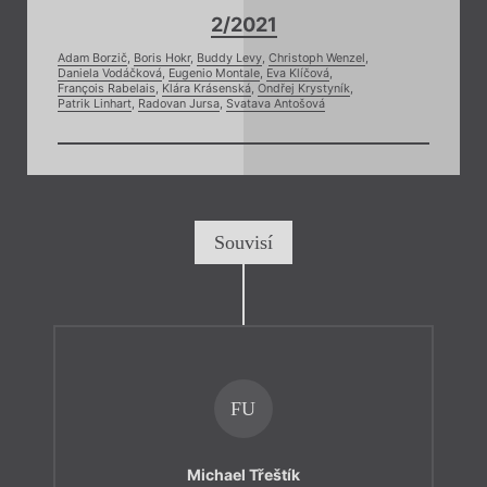
2/2021
Adam Borzič
,
Boris Hokr
,
Buddy Levy
,
Christoph Wenzel
,
Daniela Vodáčková
,
Eugenio Montale
,
Eva Klíčová
,
François Rabelais
,
Klára Krásenská
,
Ondřej Krystyník
,
Patrik Linhart
,
Radovan Jursa
,
Svatava Antošová
Souvisí
FU
Michael Třeštík