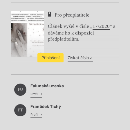
Pro předplatitele
Článek vyšel v čísle „
17/2020
“ a
dáváme ho k dispozici
předplatitelům.
Přihlášení
Získat číslo
Chviličku.
Falunská uzenka
Načítá se.
FU
Profil
František Tichý
FT
Profil