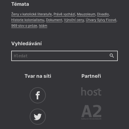
Témata
Ženy v katolické literatuře
,
Právě vychází
,
Mauzoleum
,
Divadlo
,
Historie kolonialismu
,
Dokument
,
Výroční ceny
,
Útvary Sylvy Ficové
,
969 slov o próze
,
Islám
Vyhledávání
Tvar na síti
Partneři