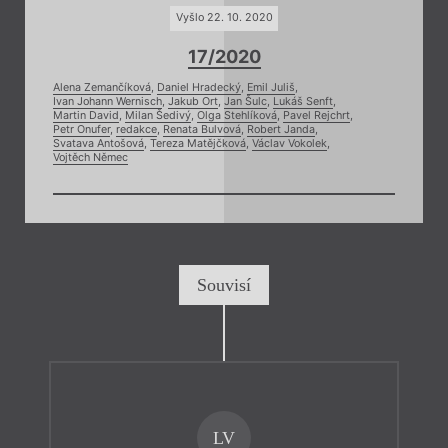
Vyšlo 22. 10. 2020
17/2020
Alena Zemančíková
,
Daniel Hradecký
,
Emil Juliš
,
Ivan Johann Wernisch
,
Jakub Ort
,
Jan Šulc
,
Lukáš Senft
,
Martin David
,
Milan Šedivý
,
Olga Stehlíková
,
Pavel Rejchrt
,
Petr Onufer
,
redakce
,
Renata Bulvová
,
Robert Janda
,
Svatava Antošová
,
Tereza Matějčková
,
Václav Vokolek
,
Vojtěch Němec
Souvisí
LV