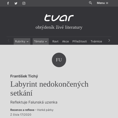
Menu
obtýdeník živé literatury
Rubriky
Témata
Ravt
Akce
Příležitosti
Tvárnice
Archiv
Beletrie
Ženy v katolické literatuře
Drobná publicistika
Právě vychází
FU
Esejistika
Mauzoleum
Recenze a reflexe
Divadlo
Reportáže
Historie kolonialismu
František Tichý
Rozhovory
Dokument
Labyrint nedokončených
Výroční ceny
setkání
Reflektuje Falunská uzenka
Recenze a reflexe
– Horké párky
Z čísla 17/2020