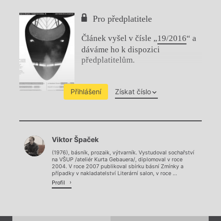
Pro předplatitele
Článek vyšel v čísle „
19/2016
“ a
dáváme ho k dispozici
předplatitelům.
Přihlášení
Získat číslo
Chviličku.
Viktor Špaček
Načítá se.
(1976), básník, prozaik, výtvarník. Vystudoval sochařství
na VŠUP /ateliér Kurta Gebauera/, diplomoval v roce
2004. V roce 2007 publikoval sbírku básní Zmínky a
případky v nakladatelství Literární salon, v roce ...
Profil