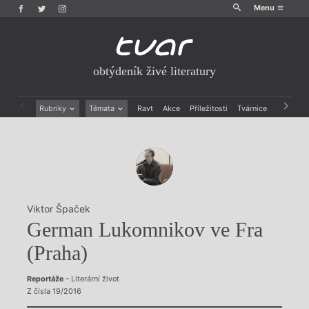
Menu
obtýdeník živé literatury
Rubriky
Témata
Ravt
Akce
Příležitosti
Tvárnice
Archiv
Beletrie
Ženy v katolické literatuře
Drobná publicistika
Právě vychází
Esejistika
Mauzoleum
Recenze a reflexe
Divadlo
Reportáže
Historie kolonialismu
Rozhovory
Dokument
Viktor Špaček
Výroční ceny
German Lukomnikov ve Fra
(Praha)
Reportáže
– Literární život
Z čísla 19/2016