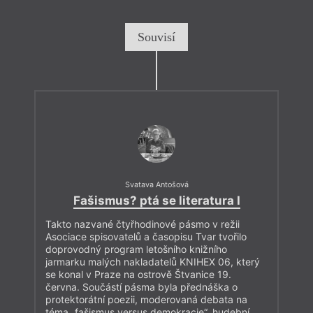
Souvisí
Svatava Antošová
Fašismus? ptá se literatura I
Takto nazvané čtyřhodinové pásmo v režii
Asociace spisovatelů a časopisu Tvar tvořilo
doprovodný program letošního knižního
jarmarku malých nakladatelů KNIHEX 06, který
se konal v Praze na ostrově Štvanice 19.
června. Součástí pásma byla přednáška o
protektorátní poezii, moderovaná debata na
téma „fašismus versus demokracie“, hudební