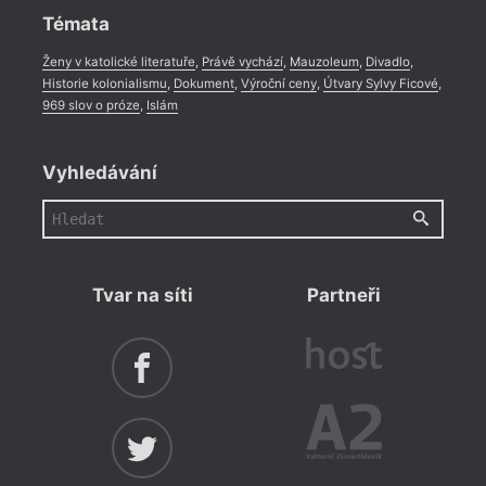
Témata
Ženy v katolické literatuře
,
Právě vychází
,
Mauzoleum
,
Divadlo
,
Historie kolonialismu
,
Dokument
,
Výroční ceny
,
Útvary Sylvy Ficové
,
969 slov o próze
,
Islám
Vyhledávání
Tvar na síti
Partneři