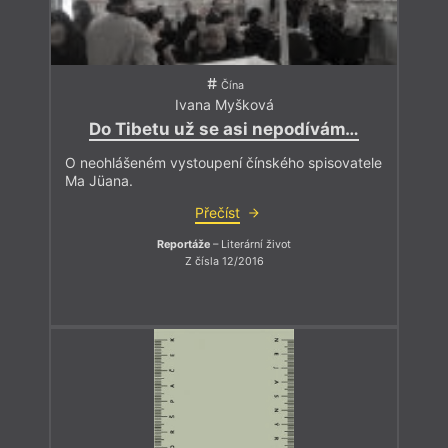
Čína
Ivana Myšková
Do Tibetu už se asi nepodívám…
O neohlášeném vystoupení čínského spisovatele
Ma Jüana.
Přečíst
Reportáže
– Literární život
Z čísla 12/2016