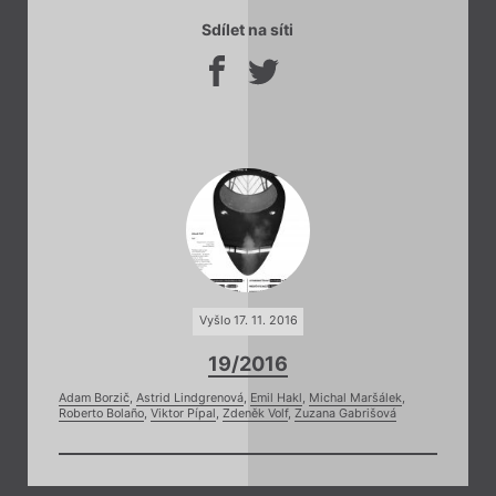
Sdílet na síti
Vyšlo 17. 11. 2016
19/2016
Adam Borzič
,
Astrid Lindgrenová
,
Emil Hakl
,
Michal Maršálek
,
Roberto Bolaño
,
Viktor Pípal
,
Zdeněk Volf
,
Zuzana Gabrišová