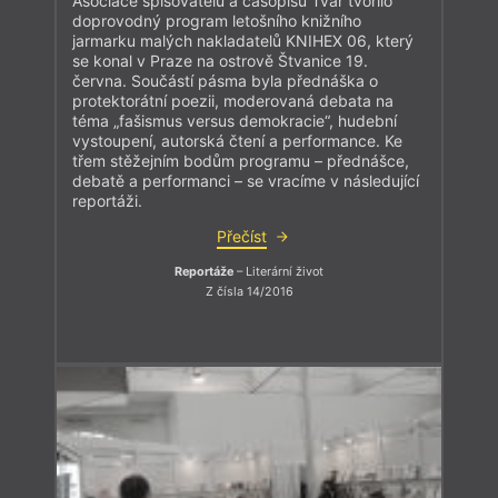
Asociace spisovatelů a časopisu Tvar tvořilo
doprovodný program letošního knižního
jarmarku malých nakladatelů KNIHEX 06, který
se konal v Praze na ostrově Štvanice 19.
června. Součástí pásma byla přednáška o
protektorátní poezii, moderovaná debata na
téma „fašismus versus demokracie“, hudební
vystoupení, autorská čtení a performance. Ke
třem stěžejním bodům programu – přednášce,
debatě a performanci – se vracíme v následující
reportáži.
Přečíst
Reportáže
– Literární život
Z čísla 14/2016