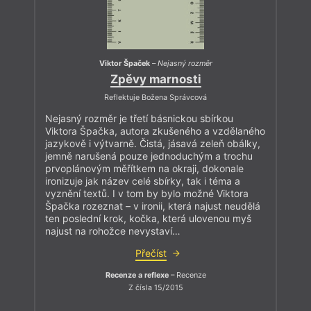
Viktor Špaček
–
Nejasný rozměr
Zpěvy marnosti
Reflektuje Božena Správcová
Nejasný rozměr je třetí básnickou sbírkou
Viktora Špačka, autora zkušeného a vzdělaného
jazykově i výtvarně. Čistá, jásavá zeleň obálky,
jemně narušená pouze jednoduchým a trochu
prvoplánovým měřítkem na okraji, dokonale
ironizuje jak název celé sbírky, tak i téma a
vyznění textů. I v tom by bylo možné Viktora
Špačka rozeznat – v ironii, která najust neudělá
ten poslední krok, kočka, která ulovenou myš
najust na rohožce nevystaví…
Přečíst
Recenze a reflexe
– Recenze
Z čísla 15/2015