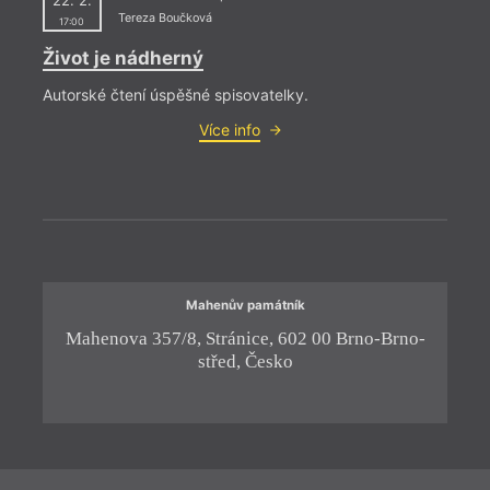
22. 2.
Tereza Boučková
17:00
Život je nádherný
= 2019 
Autorské čtení úspěšné spisovatelky.
31. 1
Více info
17:0
Poez
Uvede
Mahenův památník
Mahenova 357/8, Stránice, 602 00 Brno-Brno-
Ko
střed, Česko
= 2018 
20. 1
17:0
Char