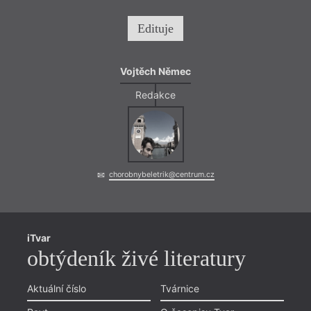
Promí
Edituje
Vojtěch Němec
Redakce
= 2018 
chorobnybeletrik@centrum.cz
7. 12
17:0
Petr
iTvar
Autor
obtýdeník živé literatury
Aktuální číslo
Tvárnice