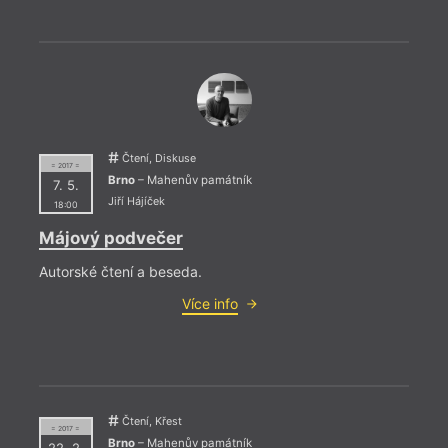
= 2019 
14. 1
––––
Ivan
Čtení, Diskuse
= 2017 =
Výsta
Brno
– Mahenův památník
7. 5.
Jiří Hájíček
18:00
Májový podvečer
Autorské čtení a beseda.
Více info
Čtení, Křest
= 2017 =
Brno
– Mahenův památník