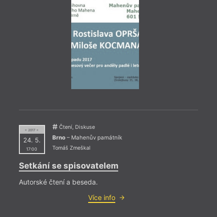
= 2019 
14. 1
17:0
Ivan
Křest
Čtení, Diskuse
= 2017 =
Brno
– Mahenův památník
24. 5.
Tomáš Zmeškal
17:00
Setkání se spisovatelem
Autorské čtení a beseda.
Více info