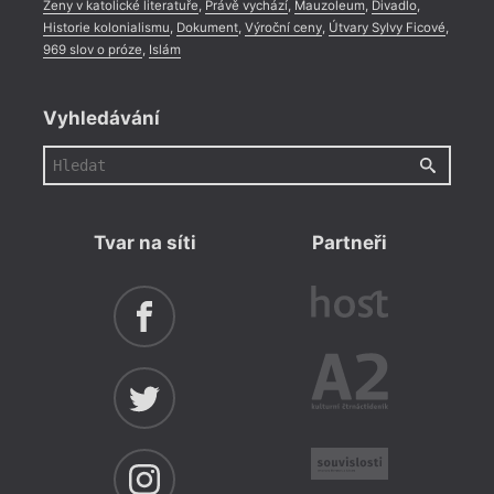
Ženy v katolické literatuře
,
Právě vychází
,
Mauzoleum
,
Divadlo
,
Veče
Historie kolonialismu
,
Dokument
,
Výroční ceny
,
Útvary Sylvy Ficové
,
969 slov o próze
,
Islám
Autor
Vyhledávání
Tvar na síti
Partneři
= 2018 
24. 1
18:3
Tabu
Debat