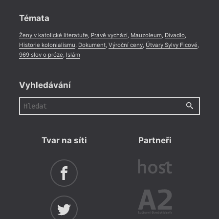
Rozhovor
,
Anketa
,
Celá rubrika
Témata
Ženy v katolické literatuře
,
Právě vychází
,
Mauzoleum
,
Divadlo
,
Historie kolonialismu
,
Dokument
,
Výroční ceny
,
Útvary Sylvy Ficové
,
969 slov o próze
,
Islám
Vyhledávání
Tvar na síti
Partneři