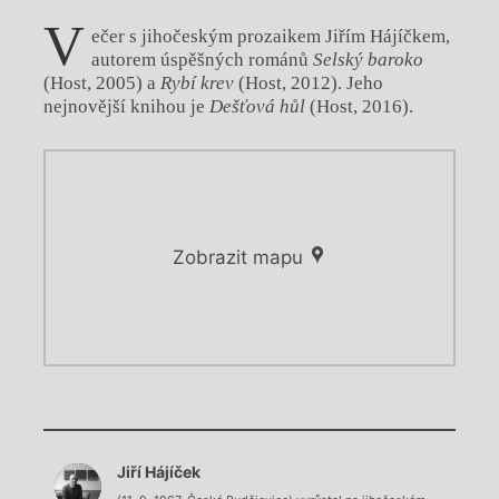
V
ečer s jihočeským prozaikem Jiřím Hájíčkem,
autorem úspěšných románů
Selský baroko
(Host, 2005) a
Rybí krev
(Host, 2012). Jeho
nejnovější knihou je
Dešťová hůl
(Host, 2016).
Zobrazit mapu
Chviličku.
Chviličku.
Načítá se.
Jiří Hájíček
Načítá se.