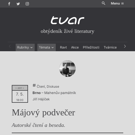
Menu
obtýdeník živé literatury
Rubriky
Témata
Ravt
Akce
Příležitosti
Tvárnice
Archiv
Beletrie
Ženy v katolické literatuře
Drobná publicistika
Právě vychází
Esejistika
Mauzoleum
Recenze a reflexe
Divadlo
Reportáže
Historie kolonialismu
Čtení, Diskuse
Rozhovory
Dokument
= 2017 =
Brno
– Mahenův památník
7. 5.
Výroční ceny
Jiří Hájíček
18:00
Májový podvečer
Autorské čtení a beseda.