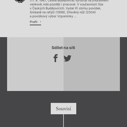
(11. 9. 1967, České Budějovice) vyrůstal na jihočeském
venkově, kde později i pracoval. V současnosti žije
v Českých Budějovicích. Vydal tři sbírky povídek,
Snídaně na refýži (1998), Dřevěný nůž (2004)
a povídkový výbor Vzpomínky ...
Profil
Sdílet na síti
Souvisí