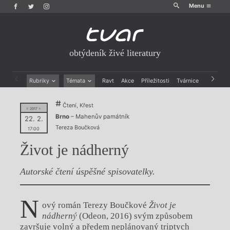
Menu
obtýdeník živé literatury
Rubriky
Témata
Ravt
Akce
Příležitosti
Tvárnice
Archiv
Beletrie
Ženy v katolické literatuře
Čtení, Křest
Drobná publicistika
Právě vychází
= 2017 =
Brno
– Mahenův památník
Esejistika
Mauzoleum
22. 2.
Tereza Boučková
Recenze a reflexe
Divadlo
17:00
Reportáže
Historie kolonialismu
Život je nádherný
Rozhovory
Dokument
Výroční ceny
Autorské čtení úspěšné spisovatelky.
N
ový román Terezy Boučkové
Život je
nádherný
(Odeon, 2016) svým způsobem
završuje volný a předem neplánovaný triptych