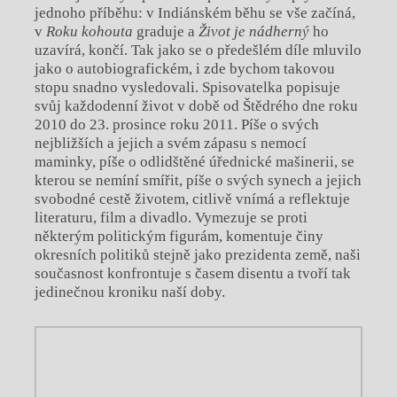
jednoho příběhu: v Indiánském běhu se vše začíná,
v
Roku kohouta
graduje a
Život je nádherný
ho
uzavírá, končí. Tak jako se o předešlém díle mluvilo
jako o autobiografickém, i zde bychom takovou
stopu snadno vysledovali. Spisovatelka popisuje
svůj každodenní život v době od Štědrého dne roku
2010 do 23. prosince roku 2011. Píše o svých
nejbližších a jejich a svém zápasu s nemocí
maminky, píše o odlidštěné úřednické mašinerii, se
kterou se nemíní smířit, píše o svých synech a jejich
svobodné cestě životem, citlivě vnímá a reflektuje
literaturu, film a divadlo. Vymezuje se proti
některým politickým figurám, komentuje činy
okresních politiků stejně jako prezidenta země, naši
současnost konfrontuje s časem disentu a tvoří tak
jedinečnou kroniku naší doby.