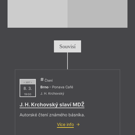
Souvisí
Čtení
= 2017 =
Brno
– Ponava Café
8. 3.
J. H. Krchovský
19:00
J. H. Krchovský slaví MDŽ
Autorské čtení známého básníka.
Více info