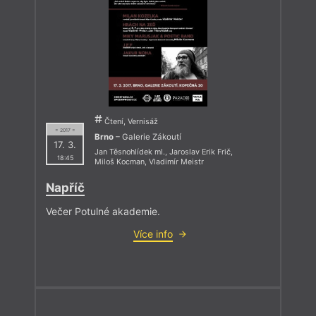
Čtení, Vernisáž
= 2017 =
Brno
– Galerie Zákoutí
17. 3.
Jan Těsnohlídek ml.
,
Jaroslav Erik Frič
,
18:45
Miloš Kocman
,
Vladimír Meistr
Napříč
Večer Potulné akademie.
Více info