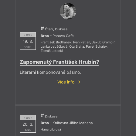
Čtení, Diskuse
Brno
– Ponava Café
= 2017 =
19. 3.
František Brothánek
,
Ivan Petlan
,
Jakub Grombíř
,
Lenka Jebáčková
,
Ota Blaha
,
Pavel Šuhájek
,
18:00
Tomáš Lotocki
Zapomenutý František Hrubín?
Literární komponované pásmo.
Více info
Diskuse
= 2017 =
Brno
– Knihovna Jiřího Mahena
20. 3.
Hana Librová
17:00