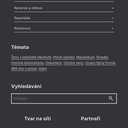
Nekrolog
,
Glosa
,
Sloupek
,
Pozvánka
,
Literární soutěž
,
Komentář
,
Celá rubrika
Esej
,
Pádlo
,
Úvaha
,
Texty
,
Studie
,
Celá rubrika
Recenze a reflexe
Recenze
,
Dvakrát
,
Horké párky
,
969 slov o próze
,
Reportáže
Méně slov o próze
,
Celá rubrika
Literární zítřky
,
Reportáž
,
Literární život
,
Divadlo
,
Kritický ohlas
,
Rozhovory
Celá rubrika
Rozhovor
,
Anketa
,
Celá rubrika
Témata
Ženy v katolické literatuře
,
Právě vychází
,
Mauzoleum
,
Divadlo
,
Historie kolonialismu
,
Dokument
,
Výroční ceny
,
Útvary Sylvy Ficové
,
969 slov o próze
,
Islám
Vyhledávání
Tvar na síti
Partneři