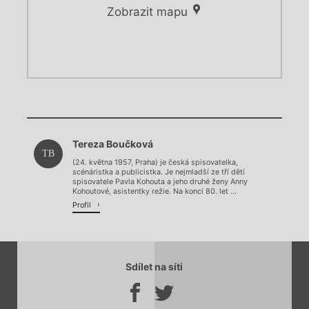
Zobrazit mapu
Chviličku.
Chviličku.
Načítá se.
Tereza Boučková
Načítá se.
TB
(24. května 1957, Praha) je česká spisovatelka,
scénáristka a publicistka. Je nejmladší ze tří dětí
spisovatele Pavla Kohouta a jeho druhé ženy Anny
Kohoutové, asistentky režie. Na konci 80. let ...
Profil
Sdílet na síti