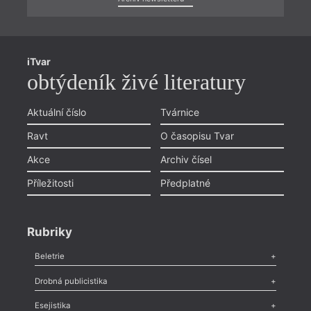
iTvar
obtýdeník živé literatury
Aktuální číslo
Tvárnice
Ravt
O časopisu Tvar
Akce
Archiv čísel
Příležitosti
Předplatné
Rubriky
Beletrie
Poezie
,
Próza
,
Dokumenty
,
Drama
,
Celá rubrika
Drobná publicistika
Odlesk
,
Zasláno
,
Nezařazené
,
Novinky v Tvaru
,
Slovo
,
Výročí
,
Esejistika