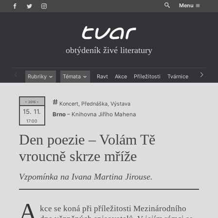
Menu
obtýdeník živé literatury
Rubriky
Témata
Ravt
Akce
Příležitosti
Tvárnice
Archiv
Beletrie
Ženy v katolické literatuře
Drobná publicistika
Právě vychází
= 2016 =
Koncert, Přednáška, Výstava
Esejistika
Mauzoleum
15. 11.
Brno
– Knihovna Jiřího Mahena
Recenze a reflexe
Divadlo
17:00
Reportáže
Historie kolonialismu
Den poezie – Volám Tě
Rozhovory
Dokument
vroucně skrze mříže
Výroční ceny
Vzpomínka na Ivana Martina Jirouse.
A
kce se koná při příležitosti Mezinárodního