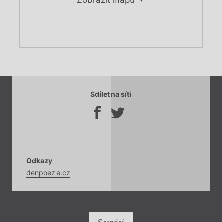
Chviličku.
Chviličku.
Načítá se.
Sdílet na síti
Načítá se.
Odkazy
denpoezie.cz