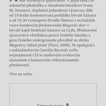
dne vězněných spisovatelů. V jejím rámci se
uskuteční přednáška o vězněném básníkovi Ivanu
M. Jirousovi, doplněná jednodenní výstavou, dále
od 19 hodin komentovaná prohlídka bývalé káznice
a od 19.30 vystoupení divadla Naboso s recitačním
voice-bandovým představením
Magorův sbor
v
bývalé kapli brněnské káznice na Cejlu. Představení
zpracovává vězeňskou poezii českého básníka a
guru českého undergroundu převážně ze sbírky
Magorovy labutí písně
(Torst, 2006)
.
Ve spolupráci
s nakladatelstvím Guerilla Records vyšlo
stejnojmenné CD se studiovým zvukovým
záznamem a bonusovým videozáznamem
představení.
Více na webu.
Zobrazit mapu