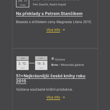
28. 11.
Petr Stančík
,
Radim Kopáč
17:00
Na překlady s Petrem Stančíkem
Beseda s držitelem ceny Magnesia Litera 2015.
Více info
= 2016 =
= 2017 =
Výstava
2. 12.
19. 3.
Brno
– Moravská galerie
––––
––––
51+Nejkrásnější české knihy roku
2015
Výstava současné knižní produkce.
Více info