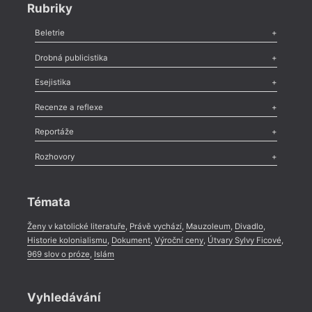
Rubriky
Beletrie
Poezie
,
Próza
,
Dokumenty
,
Drama
,
Celá rubrika
Drobná publicistika
Odlesk
,
Zasláno
,
Nezařazené
,
Novinky v Tvaru
,
Slovo
,
Výročí
,
Esejistika
Nekrolog
,
Glosa
,
Sloupek
,
Pozvánka
,
Literární soutěž
,
Komentář
,
Celá rubrika
Esej
,
Pádlo
,
Úvaha
,
Texty
,
Studie
,
Celá rubrika
Recenze a reflexe
Recenze
,
Dvakrát
,
Horké párky
,
969 slov o próze
,
Reportáže
Méně slov o próze
,
Celá rubrika
Literární zítřky
,
Reportáž
,
Literární život
,
Divadlo
,
Kritický ohlas
,
Rozhovory
Celá rubrika
Rozhovor
,
Anketa
,
Celá rubrika
Témata
Ženy v katolické literatuře
,
Právě vychází
,
Mauzoleum
,
Divadlo
,
Historie kolonialismu
,
Dokument
,
Výroční ceny
,
Útvary Sylvy Ficové
,
969 slov o próze
,
Islám
Vyhledávání