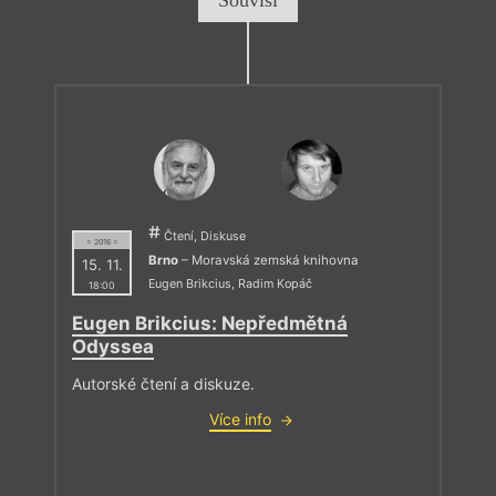
Souvisí
Čtení, Diskuse
= 2016 =
Brno
– Moravská zemská knihovna
15. 11.
Eugen Brikcius
,
Radim Kopáč
18:00
Eugen Brikcius: Nepředmětná
Odyssea
Autorské čtení a diskuze.
Více info