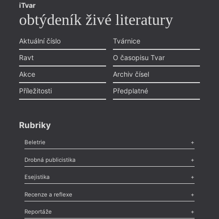
iTvar
obtýdeník živé literatury
Aktuální číslo
Tvárnice
= 2019 
Ravt
O časopisu Tvar
14. 1
––––
Akce
Archiv čísel
Ivan
Příležitosti
Předplatné
Výsta
Rubriky
Beletrie
Poezie
,
Próza
,
Dokumenty
,
Drama
,
Celá rubrika
Drobná publicistika
Odlesk
,
Zasláno
,
Nezařazené
,
Novinky v Tvaru
,
Slovo
,
Výročí
,
Esejistika
Nekrolog
,
Glosa
,
Sloupek
,
Pozvánka
,
Literární soutěž
,
Komentář
,
Celá rubrika
Esej
,
Pádlo
,
Úvaha
,
Texty
,
Studie
,
Celá rubrika
Recenze a reflexe
Recenze
,
Dvakrát
,
Horké párky
,
969 slov o próze
,
Reportáže
Méně slov o próze
,
Celá rubrika