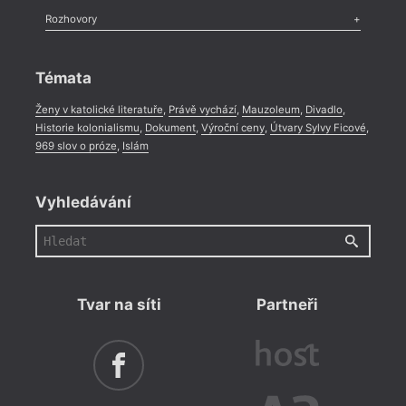
Literární zítřky
,
Reportáž
,
Literární život
,
Divadlo
,
Kritický ohlas
,
Rozhovory
Celá rubrika
Rozhovor
,
Anketa
,
Celá rubrika
Témata
Ženy v katolické literatuře
,
Právě vychází
,
Mauzoleum
,
Divadlo
,
= 2019 
31. 1
Historie kolonialismu
,
Dokument
,
Výroční ceny
,
Útvary Sylvy Ficové
,
17:0
969 slov o próze
,
Islám
Poez
Vyhledávání
Uvede
Tvar na síti
Partneři
= 2018 
20. 1
17:0