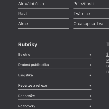
Aktuální číslo
Příležitosti
Ravt
Tvárnice
Akce
O časopisu Tvar
Rubriky
Beletrie
Ž
M
Poezie
,
Próza
,
Dokumenty
,
Drama
,
Celá rubrika
Drobná publicistika
D
F
Odlesk
,
Zasláno
,
Nezařazené
,
Novinky v Tvaru
,
Slovo
,
Esejistika
Výročí
,
Nekrolog
,
Glosa
,
Sloupek
,
Pozvánka
,
Literární soutěž
,
Komentář
,
Celá rubrika
Esej
,
Pádlo
,
Úvaha
,
Texty
,
Studie
,
Celá rubrika
Recenze a reflexe
Recenze
,
Dvakrát
,
Horké párky
,
969 slov o próze
,
Reportáže
Méně slov o próze
,
Celá rubrika
Literární zítřky
,
Reportáž
,
Literární život
,
Divadlo
,
Rozhovory