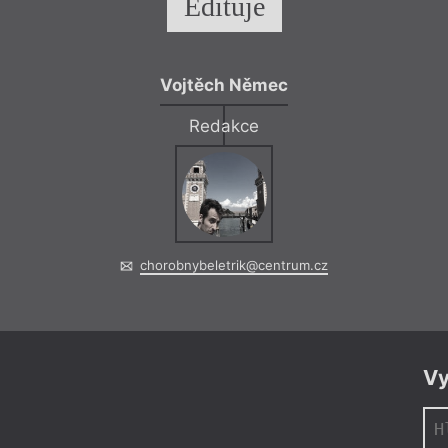
Edituje
Vojtěch Němec
Křest, Ve
Redakce
= 2019 =
Brno
– Mor
14. 10.
Martin Rein
17:00
Ivan Blatný: Čty
Křest a vernisáž vý
chorobnybeletrik@centrum.cz
Vy