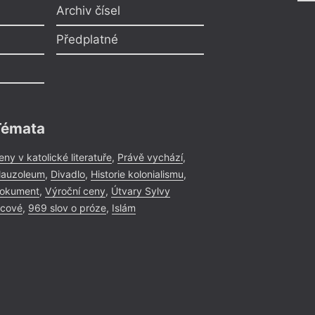
= 2019 =
= 2019 =
Archiv čísel
14. 10.
20. 12.
––––
––––
Předplatné
Ivan Blatný – 10
Výstava.
Témata
eny v katolické literatuře
,
Právě vychází
,
auzoleum
,
Divadlo
,
Historie kolonialismu
,
okument
,
Výroční ceny
,
Útvary Sylvy
icové
,
969 slov o próze
,
Islám
Křest
= 2019 =
Brno
– Mor
31. 1.
Josef Vojvo
17:00
Poezie a skute