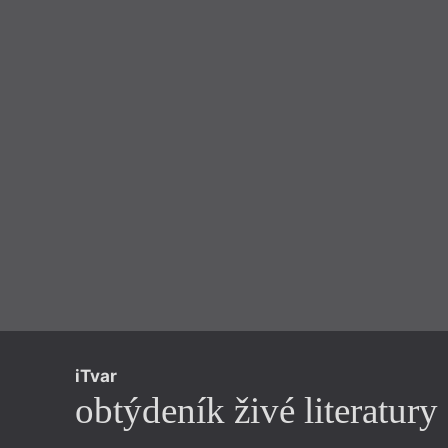
iTvar
obtýdeník živé literatury