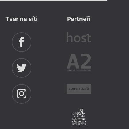
Výstava
Brno
– Moravská zemská knihovna
Tvar na síti
Partneři
0 let
Více info
avská zemská knihovna
dík
,
Jan Wiendl
,
Jan Jakub Zahradníček
čnost existence