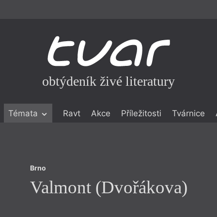
obtýdeník živé literatury
Brno
Témata
Ravt
Akce
Příležitosti
Tvárnice
Valmont (Dvořákova)
ické literatuře
icistika
zí
Brno
eflexe
Valmont (Dvořákova)
onialismu