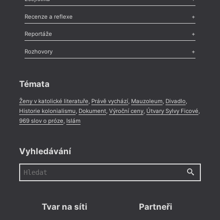
Nekrolog
,
Glosa
,
Sloupek
,
Pozvánka
,
Literární soutěž
,
Komentář
,
Celá rubrika
Esej
,
Pádlo
,
Úvaha
,
Texty
,
Studie
,
Celá rubrika
Recenze a reflexe
Recenze
,
Dvakrát
,
Horké párky
,
969 slov o próze
,
Reportáže
Méně slov o próze
,
Celá rubrika
Literární zítřky
,
Reportáž
,
Literární život
,
Divadlo
,
Kritický ohlas
,
Rozhovory
Celá rubrika
Rozhovor
,
Anketa
,
Celá rubrika
Témata
Ženy v katolické literatuře
,
Právě vychází
,
Mauzoleum
,
Divadlo
,
Historie kolonialismu
,
Dokument
,
Výroční ceny
,
Útvary Sylvy Ficové
,
969 slov o próze
,
Islám
Vyhledávání
Tvar na síti
Partneři