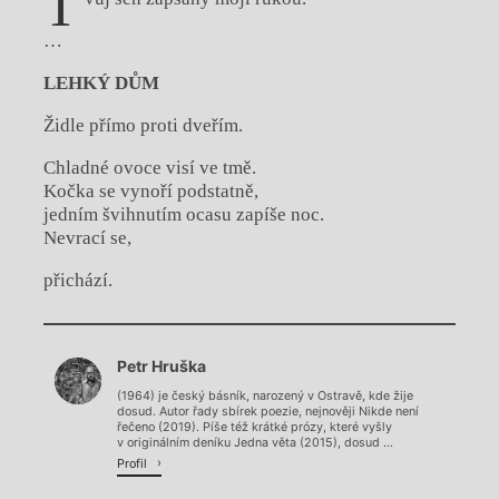
T
…
LEHKÝ DŮM
Židle přímo proti dveřím.
Chladné ovoce visí ve tmě.
Kočka se vynoří podstatně,
jedním švihnutím ocasu zapíše noc.
Nevrací se,
přichází.
Chviličku.
Petr Hruška
Načítá se.
(1964) je český básník, narozený v Ostravě, kde žije
dosud. Autor řady sbírek poezie, nejnověji Nikde není
řečeno (2019). Píše též krátké prózy, které vyšly
v originálním deníku Jedna věta (2015), dosud ...
Profil