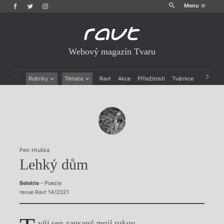
Menu
Webový magazín Tvaru
Rubriky
Témata
Ravt
Akce
Příležitosti
Tvárnice
Archiv
Beletrie
Ženy v katolické literatuře
Drobná publicistika
Právě vychází
Esejistika
Mauzoleum
Recenze a reflexe
Divadlo
Reportáže
Historie kolonialismu
Rozhovory
Dokument
Petr Hruška
Výroční ceny
Lehký dům
Beletrie
– Poezie
revue Ravt 14/2021
vůj sen zapsaný mojí rukou.