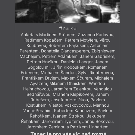
Petr Král
Anketa s Martinem Stöhrem, Zuzanou Karlovou,
Radimem Kopáčem, Petrem Motýlem, Věrou
Koubovou, Robertem Fajkusem, Antoniem
Parentem, Donatella Giancasperem, Zbigniewem
Machejem, Petrem Adámkem, Janem Gabrielem,
Petrem Hruškou, Danielou Langer, Janem
Gogolou ml., Jiřím Kloboukem, Romanem
Erbenem, Michalem Šandou, Sylvií Richterovou,
Františkem Dryjem, Maxem Ščurem, Michalem
Ajvazem, Milanem Ohniskem, Wandou
Heinrichovou, Jaromírem Zelenkou, Vendulou
Bednářovou, Milanem Klepikovem, Janem
Rubešem, Josefem Hrdličkou, Pavlem
Kostiukem, Vlastou Voskovcovou, Marinou
Vanci-Perahim, Robertem Kanóczem, Pavlem
Řehoříkem, Ivanem Štrpkou, Jakubem
Řehákem, Jaromírem Typltem, Janou Bokovou,
Jaromírem Zeminou a Patrikem Linhartem
„Tanec je pro vás víc než rovná