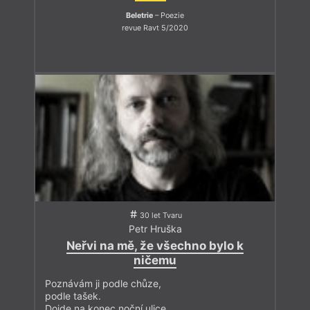
Beletrie
– Poezie
revue Ravt 5/2020
30 let Tvaru
Petr Hruška
Neřvi na mě, že všechno bylo k
ničemu
Poznávám ji podle chůze,
podle tašek.
Dojde na konec noční ulice