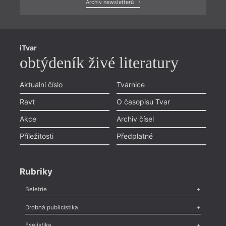
Archiv newsletterů
iTvar
obtýdeník živé literatury
Aktuální číslo
Tvárnice
Ravt
O časopisu Tvar
Akce
Archiv čísel
Příležitosti
Předplatné
Rubriky
Beletrie
Poezie
,
Próza
,
Dokumenty
,
Drama
,
Celá rubrika
Drobná publicistika
Odlesk
,
Zasláno
,
Nezařazené
,
Novinky v Tvaru
,
Slovo
,
Výročí
,
Esejistika