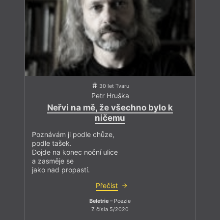
30 let Tvaru
Petr Hruška
Neřvi na mě, že všechno bylo k
ničemu
Poznávám ji podle chůze,
podle tašek.
Dojde na konec noční ulice
a zasměje se
jako nad propastí.
Přečíst
Beletrie
– Poezie
Z čísla 5/2020