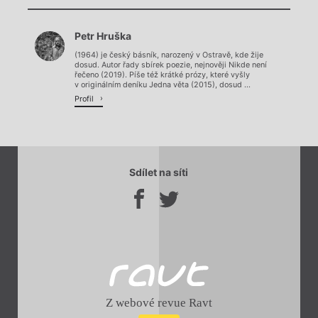
Chviličku.
Petr Hruška
Načítá se.
(1964) je český básník, narozený v Ostravě, kde žije
dosud. Autor řady sbírek poezie, nejnověji Nikde není
řečeno (2019). Píše též krátké prózy, které vyšly
v originálním deníku Jedna věta (2015), dosud ...
Profil
Sdílet na síti
Z webové revue Ravt