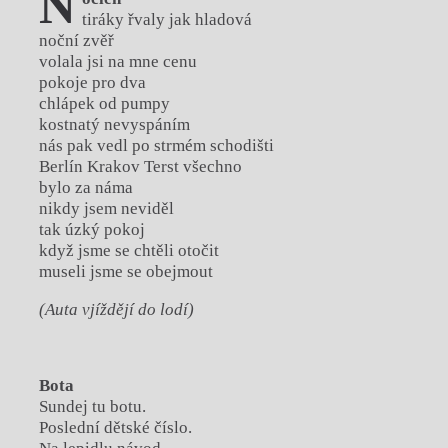
N
tiráky řvaly jak hladová
noční zvěř
volala jsi na mne cenu
pokoje pro dva
chlápek od pumpy
kostnatý nevyspáním
nás pak vedl po strmém schodišti
Berlín Krakov Terst všechno
bylo za náma
nikdy jsem neviděl
tak úzký pokoj
když jsme se chtěli otočit
museli jsme se obejmout
(Auta vjíždějí do lodí)
Bota
Sundej tu botu.
Poslední dětské číslo.