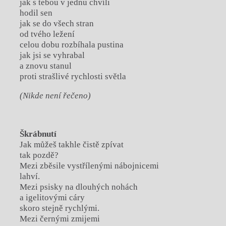
jak s tebou v jednu chvíli
hodil sen
jak se do všech stran
od tvého ležení
celou dobu rozbíhala pustina
jak jsi se vyhrabal
a znovu stanul
proti strašlivé rychlosti světla
(Nikde není řečeno)
Škrábnutí
Jak můžeš takhle čistě zpívat
tak pozdě?
Mezi zběsile vystřílenými nábojnicemi
lahví.
Mezi psisky na dlouhých nohách
a igelitovými cáry
skoro stejně rychlými.
Mezi černými zmijemi