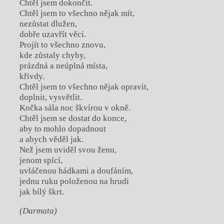
Chtěl jsem dokončit.
Chtěl jsem to všechno nějak mít,
nezůstat dlužen,
dobře uzavřít věci.
Projít to všechno znovu,
kde zůstaly chyby,
prázdná a neúplná místa,
křivdy.
Chtěl jsem to všechno nějak opravit,
doplnit, vysvětlit.
Kočka sála noc škvírou v okně.
Chtěl jsem se dostat do konce,
aby to mohlo dopadnout
a abych věděl jak.
Než jsem uviděl svou ženu,
jenom spící,
uvláčenou hádkami a doufáním,
jednu ruku položenou na hrudi
jak bílý škrt.
(Darmata)