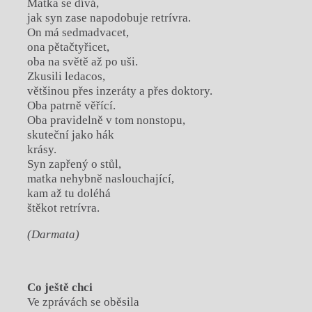
Matka se dívá,
jak syn zase napodobuje retrívra.
On má sedmadvacet,
ona pětačtyřicet,
oba na světě až po uši.
Zkusili ledacos,
většinou přes inzeráty a přes doktory.
Oba patrně věřící.
Oba pravidelně v tom nonstopu,
skuteční jako hák
krásy.
Syn zapřený o stůl,
matka nehybně naslouchající,
kam až tu doléhá
štěkot retrívra.
(Darmata)
Co ještě chci
Ve zprávách se oběsila