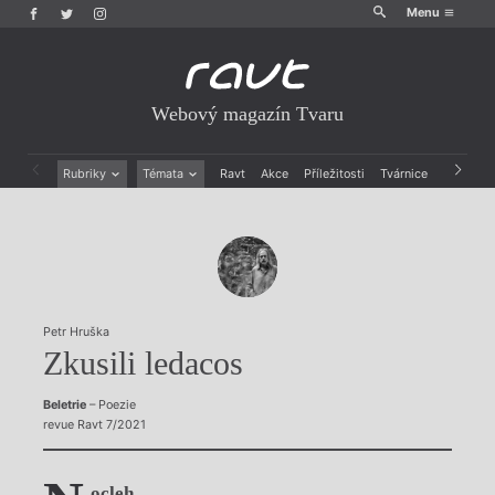
Menu
Webový magazín Tvaru
Rubriky
Témata
Ravt
Akce
Příležitosti
Tvárnice
Archiv
Beletrie
Ženy v katolické literatuře
Drobná publicistika
Právě vychází
Esejistika
Mauzoleum
Recenze a reflexe
Divadlo
Reportáže
Historie kolonialismu
Rozhovory
Dokument
Petr Hruška
Výroční ceny
Zkusili ledacos
Beletrie
– Poezie
revue Ravt 7/2021
ocleh