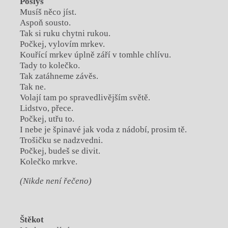
Poslyš
Musíš něco jíst.
Aspoň sousto.
Tak si ruku chytni rukou.
Počkej, vylovím mrkev.
Kouřící mrkev úplně září v tomhle chlívu.
Tady to kolečko.
Tak zatáhneme závěs.
Tak ne.
Volají tam po spravedlivějším světě.
Lidstvo, přece.
Počkej, utřu to.
I nebe je špinavé jak voda z nádobí, prosim tě.
Trošičku se nadzvedni.
Počkej, budeš se divit.
Kolečko mrkve.
(Nikde není řečeno)
Štěkot