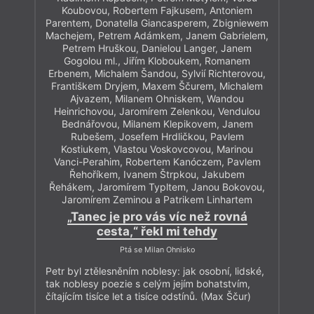
Koubovou, Robertem Fajkusem, Antoniem
Parentem, Donatella Giancasperem, Zbigniewem
Machejem, Petrem Adámkem, Janem Gabrielem,
Petrem Hruškou, Danielou Langer, Janem
Gogolou ml., Jiřím Kloboukem, Romanem
Erbenem, Michalem Šandou, Sylvií Richterovou,
Františkem Dryjem, Maxem Ščurem, Michalem
Ajvazem, Milanem Ohniskem, Wandou
Heinrichovou, Jaromírem Zelenkou, Vendulou
Bednářovou, Milanem Klepikovem, Janem
Rubešem, Josefem Hrdličkou, Pavlem
Kostiukem, Vlastou Voskovcovou, Marinou
Vanci-Perahim, Robertem Kanóczem, Pavlem
Řehoříkem, Ivanem Štrpkou, Jakubem
Řehákem, Jaromírem Typltem, Janou Bokovou,
Jaromírem Zeminou a Patrikem Linhartem
„Tanec je pro vás víc než rovná
cesta,“ řekl mi tehdy
Ptá se Milan Ohnisko
Petr byl ztělesněním noblesy: jak osobní, lidské,
tak noblesy poezie s celým jejím bohatstvím,
čítajícím tisíce let a tisíce odstínů. (Max Ščur)