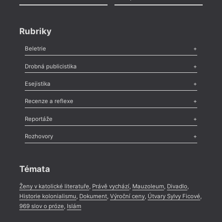
Rubriky
Beletrie
Poezie
,
Próza
,
Dokumenty
,
Drama
,
Celá rubrika
Drobná publicistika
Odlesk
,
Zasláno
,
Nezařazené
,
Novinky v Tvaru
,
Slovo
,
Výročí
,
Esejistika
Nekrolog
,
Glosa
,
Sloupek
,
Pozvánka
,
Literární soutěž
,
Komentář
,
Celá rubrika
Esej
,
Pádlo
,
Úvaha
,
Texty
,
Studie
,
Celá rubrika
Recenze a reflexe
Recenze
,
Dvakrát
,
Horké párky
,
969 slov o próze
,
Reportáže
Méně slov o próze
,
Celá rubrika
Literární zítřky
,
Reportáž
,
Literární život
,
Divadlo
,
Kritický ohlas
,
Rozhovory
Celá rubrika
Rozhovor
,
Anketa
,
Celá rubrika
Témata
Ženy v katolické literatuře
,
Právě vychází
,
Mauzoleum
,
Divadlo
,
Historie kolonialismu
,
Dokument
,
Výroční ceny
,
Útvary Sylvy Ficové
,
969 slov o próze
,
Islám