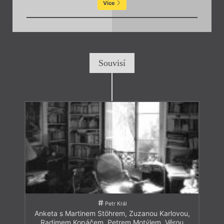
Více
Souvisí
Petr Král
Anketa s Martinem Stöhrem, Zuzanou Karlovou,
Radimem Kopáčem, Petrem Motýlem, Věrou