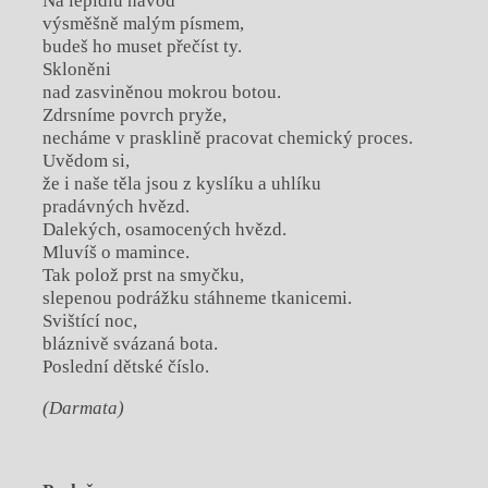
Na lepidlu návod
výsměšně malým písmem,
budeš ho muset přečíst ty.
Skloněni
nad zasviněnou mokrou botou.
Zdrsníme povrch pryže,
necháme v prasklině pracovat chemický proces.
Uvědom si,
že i naše těla jsou z kyslíku a uhlíku
pradávných hvězd.
Dalekých, osamocených hvězd.
Mluvíš o mamince.
Tak polož prst na smyčku,
slepenou podrážku stáhneme tkanicemi.
Svištící noc,
bláznivě svázaná bota.
Poslední dětské číslo.
(Darmata)