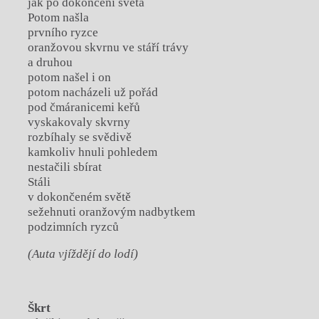
jak po dokončení světa
Potom našla
prvního ryzce
oranžovou skvrnu ve stáří trávy
a druhou
potom našel i on
potom nacházeli už pořád
pod čmáranicemi keřů
vyskakovaly skvrny
rozbíhaly se svědivě
kamkoliv hnuli pohledem
nestačili sbírat
Stáli
v dokončeném světě
sežehnuti oranžovým nadbytkem
podzimních ryzců
(Auta vjíždějí do lodí)
Škrt