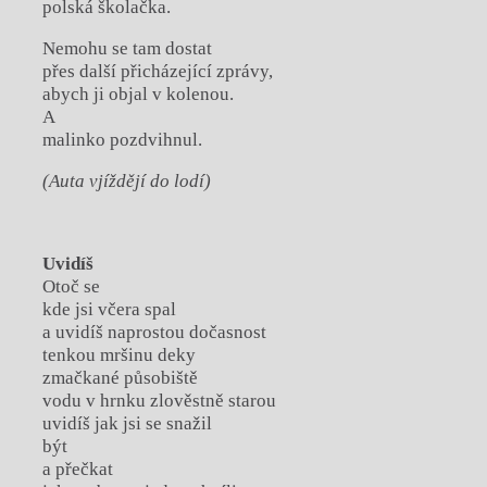
polská školačka.
Nemohu se tam dostat
přes další přicházející zprávy,
abych ji objal v kolenou.
A
malinko pozdvihnul.
(Auta vjíždějí do lodí)
Uvidíš
Otoč se
kde jsi včera spal
a uvidíš naprostou dočasnost
tenkou mršinu deky
zmačkané působiště
vodu v hrnku zlověstně starou
uvidíš jak jsi se snažil
být
a přečkat