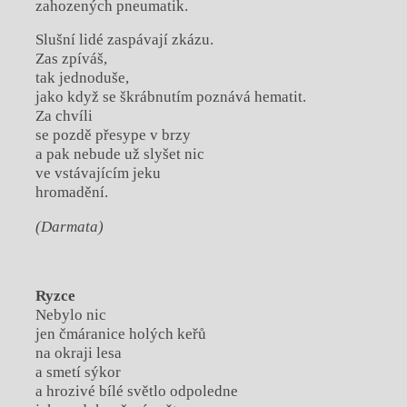
zahozených pneumatik.
Slušní lidé zaspávají zkázu.
Zas zpíváš,
tak jednoduše,
jako když se škrábnutím poznává hematit.
Za chvíli
se pozdě přesype v brzy
a pak nebude už slyšet nic
ve vstávajícím jeku
hromadění.
(Darmata)
Ryzce
Nebylo nic
jen čmáranice holých keřů
na okraji lesa
a smetí sýkor
a hrozivé bílé světlo odpoledne