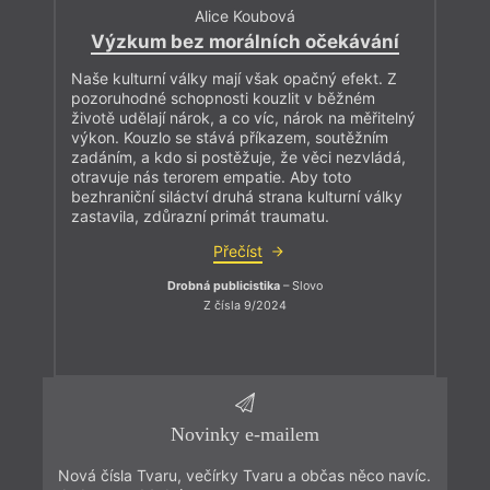
Alice Koubová
Výzkum bez morálních očekávání
Naše kulturní války mají však opačný efekt. Z
pozoruhodné schopnosti kouzlit v běžném
životě udělají nárok, a co víc, nárok na měřitelný
výkon. Kouzlo se stává příkazem, soutěžním
zadáním, a kdo si postěžuje, že věci nezvládá,
otravuje nás terorem empatie. Aby toto
bezhraniční siláctví druhá strana kulturní války
zastavila, zdůrazní primát traumatu.
Přečíst
Drobná publicistika
– Slovo
Z čísla 9/2024
Novinky e-mailem
Nová čísla Tvaru, večírky Tvaru a občas něco navíc.