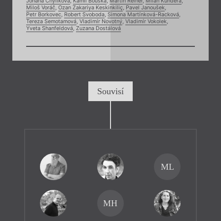
Johana Chylíková
,
Kamil Bouška
,
Martin Reiner
,
Milan Kundera
,
Miloš Voráč
,
Ozan Zakariya Keskinkiliç
,
Pavel Janoušek
,
Petr Borkovec
,
Robert Svoboda
,
Simona Martínková-Racková
,
Tereza Semotamová
,
Vladimír Novotný
,
Vladimír Vokolek
,
Yveta Shanfeldová
,
Zuzana Dostálová
Souvisí
ML
MH