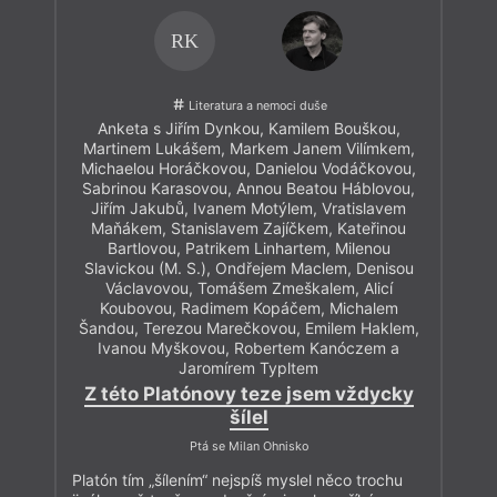
RK
Literatura a nemoci duše
Anketa s Jiřím Dynkou, Kamilem Bouškou,
Martinem Lukášem, Markem Janem Vilímkem,
Michaelou Horáčkovou, Danielou Vodáčkovou,
Sabrinou Karasovou, Annou Beatou Háblovou,
Jiřím Jakubů, Ivanem Motýlem, Vratislavem
Maňákem, Stanislavem Zajíčkem, Kateřinou
Bartlovou, Patrikem Linhartem, Milenou
Slavickou (M. S.), Ondřejem Maclem, Denisou
Václavovou, Tomášem Zmeškalem, Alicí
Koubovou, Radimem Kopáčem, Michalem
Šandou, Terezou Marečkovou, Emilem Haklem,
Ivanou Myškovou, Robertem Kanóczem a
Jaromírem Typltem
Z této Platónovy teze jsem vždycky
šílel
Ptá se Milan Ohnisko
Platón tím „šílením“ nejspíš myslel něco trochu