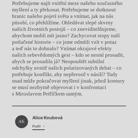
Potřebujeme najít vnitřní meze našeho současného
myšlení a ty překonat. Potřebujeme se dotknout
hranic našeho pojetí světa a vnímat, jak na nás
působí, co přehlížíme. Ohledávat slepé skvrny
našich životních postojů – co zneviditelňujeme,
abychom mohli mít jasno? Zachycovat stopy naší
potlačené historie – co jsme odmítli vzít v potaz
a teď nás to dohnalo? Vnímat okrajové efekty
našich sebevědomých gest – kdo se nesmí prosadit,
abych se prosadila já? Neopouštět subtilní
odchylky uvnitř našich polarizovaných debat – co
potřebuje konflikt, aby nepřerostl v násilí? Tudy
snad může pokračovat myšlení jinak, jehož kontury
se musí nezbytně objevovat i v konfrontaci
s Miroslavem Petříčkem samým.
Chviličku.
Alice Koubová
Načítá se.
AK
Profil