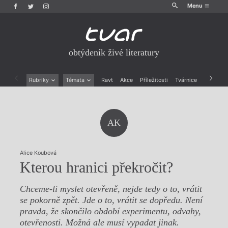
Menu
obtýdeník živé literatury
Rubriky
Témata
Ravt
Akce
Příležitosti
Tvárnice
Archiv
Beletrie
Ženy v katolické literatuře
Drobná publicistika
Právě vychází
Esejistika
Mauzoleum
AK
Recenze a reflexe
Divadlo
Reportáže
Historie kolonialismu
Rozhovory
Dokument
Alice Koubová
Výroční ceny
Kterou hranici překročit?
Chceme-li myslet otevřeně, nejde tedy o to, vrátit
se pokorně zpět. Jde o to, vrátit se dopředu. Není
pravda, že skončilo období experimentu, odvahy,
otevřenosti. Možná ale musí vypadat jinak.