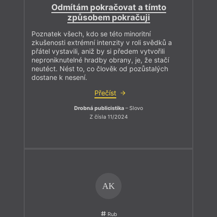
Odmítám pokračovat a tímto
způsobem pokračuji
Poznatek všech, kdo se této minoritní
zkušenosti extrémní intenzity v roli svědků a
přátel vystavili, aniž by si předem vytvořili
neproniknutelné hradby obrany, je, že stačí
neutéct. Nést to, co člověk od pozůstalých
dostane k nesení.
Přečíst
Drobná publicistika
– Slovo
Z čísla 11/2024
AK
Rub