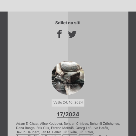
Sdílet na síti
Vyšlo 24. 10. 2024
17/2024
Adam El Chaar
,
Alice Koubová
,
Bohdan Chlíbec
,
Bohumil Ždichynec
,
Dana Ranga
,
Erik Gilk
,
Ferenc Mokráš
,
Georg Leß
,
Ivo Harák
,
Jakub Haubert
,
Jan M. Heller
,
Jiří Skála
,
Jiří Zizler
,