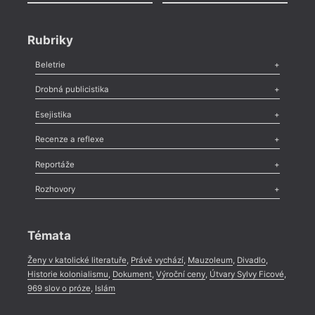
Rubriky
Beletrie
Poezie
,
Próza
,
Dokumenty
,
Drama
,
Celá rubrika
Drobná publicistika
Odlesk
,
Zasláno
,
Nezařazené
,
Novinky v Tvaru
,
Slovo
,
Výročí
,
Esejistika
Nekrolog
,
Glosa
,
Sloupek
,
Pozvánka
,
Literární soutěž
,
Komentář
,
Celá rubrika
Esej
,
Pádlo
,
Úvaha
,
Texty
,
Studie
,
Celá rubrika
Recenze a reflexe
Recenze
,
Dvakrát
,
Horké párky
,
969 slov o próze
,
Reportáže
Méně slov o próze
,
Celá rubrika
Literární zítřky
,
Reportáž
,
Literární život
,
Divadlo
,
Kritický ohlas
,
Rozhovory
Celá rubrika
Rozhovor
,
Anketa
,
Celá rubrika
Témata
Ženy v katolické literatuře
,
Právě vychází
,
Mauzoleum
,
Divadlo
,
Historie kolonialismu
,
Dokument
,
Výroční ceny
,
Útvary Sylvy Ficové
,
969 slov o próze
,
Islám