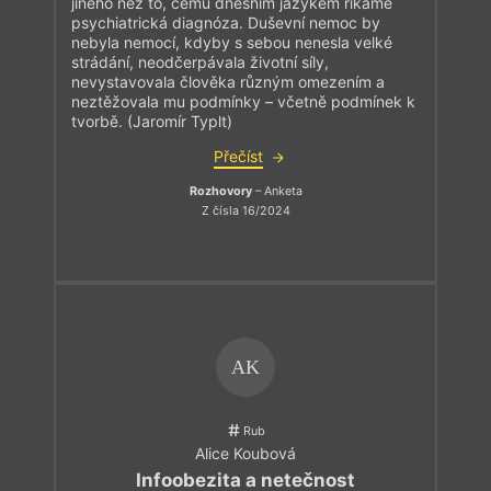
jiného než to, čemu dnešním jazykem říkáme
psychiatrická diagnóza. Duševní nemoc by
nebyla nemocí, kdyby s sebou nenesla velké
strádání, neodčerpávala životní síly,
nevystavovala člověka různým omezením a
neztěžovala mu podmínky – včetně podmínek k
tvorbě. (Jaromír Typlt)
Přečíst
Rozhovory
– Anketa
Z čísla 16/2024
AK
Rub
Alice Koubová
Infoobezita a netečnost