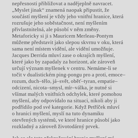
nepřesnosti přibližovat a nadějeplně navracet.
„Myslet jinak“ znamená naopak připustit, že
součástí myšlení je vždy jeho vnitřní hranice, která
rozrušuje jeho soběstačnost, není myšlením
přivlastnitelná, ale působí v něm změny.
Metaforicky si ji s Mauricem Merleau-Pontym
můžeme představit jako slepou skvrnu v oku, která
sama není místem vidění, ale vidění umožňuje.
Jacques Derrida mluví zase o okrajích myšlení,
které jako by zapadaly za horizont, ale zároveň
určují význam myšlenek v centru. Nemáme-li se
točit v dualistickém ping-pongu pro a proti, emoce–
rozum, duch–tělo, já–svět, oběť–tyran, empatie–
odcizení, nicota–smysl, mír–válka, je nutné si
všímat malých vnitřních odchylek, které pomohou
myšlení, aby odpovídalo na situaci, nikoli aby ji
podřídilo pod své kategorie. Když Petříček mluví
o hranici myšlení, myslí na tuto dynamiku
otevřených systémů, ve které hranice působí jako
rozkladný a zároveň životodárný prvek.