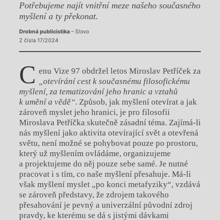
Potřebujeme najít vnitřní meze našeho současného
myšlení a ty překonat.
Drobná publicistika
– Slovo
Z čísla 17/2024
C
enu Vize 97 obdržel letos Miroslav Petříček za
„otevírání cest k současnému filosofickému
myšlení, za tematizování jeho hranic a vztahů
k umění a vědě“
. Způsob, jak myšlení otevírat a jak
zároveň myslet jeho hranici, je pro filosofii
Miroslava Petříčka skutečně zásadní téma. Zajímá-li
nás myšlení jako aktivita otevírající svět a otevřená
světu, není možné se pohybovat pouze po prostoru,
který už myšlením ovládáme, organizujeme
a projektujeme do něj pouze sebe samé. Je nutné
pracovat i s tím, co naše myšlení přesahuje. Má-li
však myšlení myslet „po konci metafyziky“, vzdává
se zároveň představy, že zdrojem takového
přesahování je pevný a univerzální původní zdroj
pravdy, ke kterému se dá s jistými dávkami