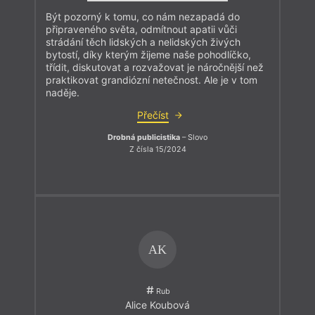
Být pozorný k tomu, co nám nezapadá do
připraveného světa, odmítnout apatii vůči
strádání těch lidských a nelidských živých
bytostí, díky kterým žijeme naše pohodlíčko,
třídit, diskutovat a rozvažovat je náročnější než
praktikovat grandiózní netečnost. Ale je v tom
naděje.
Přečíst
Drobná publicistika
– Slovo
Z čísla 15/2024
AK
Rub
Alice Koubová