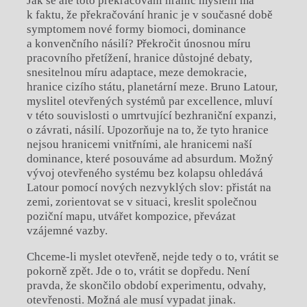
Jak se ale toto překračování hranic myšlení má
k faktu, že překračování hranic je v současné době
symptomem nové formy biomoci, dominance
a konvenčního násilí? Překročit únosnou míru
pracovního přetížení, hranice důstojné debaty,
snesitelnou míru adaptace, meze demokracie,
hranice cizího státu, planetární meze. Bruno Latour,
myslitel otevřených systémů par excellence, mluví
v této souvislosti o umrtvující bezhraniční expanzi,
o závrati, násilí. Upozorňuje na to, že tyto hranice
nejsou hranicemi vnitřními, ale hranicemi naší
dominance, které posouváme ad absurdum. Možný
vývoj otevřeného systému bez kolapsu ohledává
Latour pomocí nových nezvyklých slov: přistát na
zemi, zorientovat se v situaci, kreslit společnou
poziční mapu, utvářet kompozice, převázat
vzájemné vazby.
Chceme-li myslet otevřeně, nejde tedy o to, vrátit se
pokorně zpět. Jde o to, vrátit se dopředu. Není
pravda, že skončilo období experimentu, odvahy,
otevřenosti. Možná ale musí vypadat jinak.