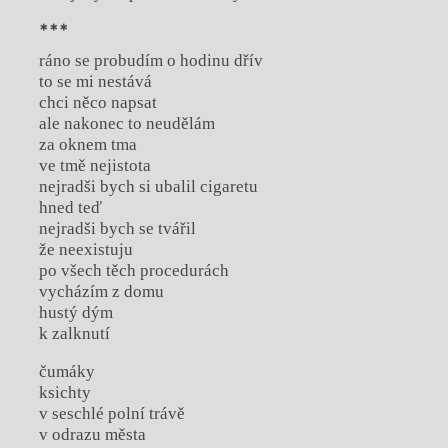
***
ráno se probudím o hodinu dřív
to se mi nestává
chci něco napsat
ale nakonec to neudělám
za oknem tma
ve tmě nejistota
nejradši bych si ubalil cigaretu
hned teď
nejradši bych se tvářil
že neexistuju
po všech těch procedurách
vycházím z domu
hustý dým
k zalknutí
čumáky
ksichty
v seschlé polní trávě
v odrazu města