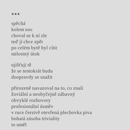
***
spěchá
kolem noc
choval se k ní zle
teď jí chce zpět
po celém bytě byl cítit
milostný útok
ujišťuji tě
že se tentokrát budu
doopravdy se snažit
přirozeně navazoval na to, co znali
žoviální a neobyčejně zábavný
obvyklé rozhovory
profesionální úsměv
v ruce čerstvě otevřená plechovka piva
bohatá zásoba triviality
to uměl