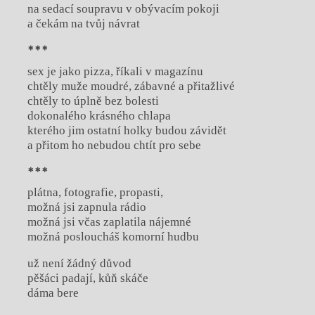
na sedací soupravu v obývacím pokoji
a čekám na tvůj návrat
***
sex je jako pizza, říkali v magazínu
chtěly muže moudré, zábavné a přitažlivé
chtěly to úplně bez bolesti
dokonalého krásného chlapa
kterého jim ostatní holky budou závidět
a přitom ho nebudou chtít pro sebe
***
plátna, fotografie, propasti,
možná jsi zapnula rádio
možná jsi včas zaplatila nájemné
možná posloucháš komorní hudbu
už není žádný důvod
pěšáci padají, kůň skáče
dáma bere