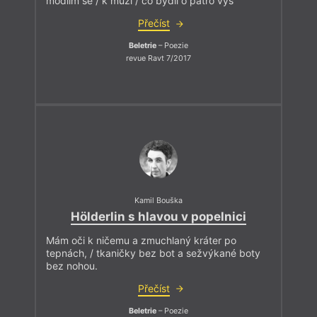
modlím se / k muži / co bydlí o patro výš
Přečíst
Beletrie
– Poezie
revue Ravt 7/2017
Kamil Bouška
Hölderlin s hlavou v popelnici
Mám oči k ničemu a zmuchlaný kráter po
tepnách, / tkaničky bez bot a sežvýkané boty
bez nohou.
Přečíst
Beletrie
– Poezie