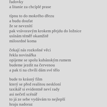
řadovky
a litanie za chcíplé prase
típnu to do mokrého dřezu
a budu doufat
že se nevznítí
pak vrávoravým krokem přejdu do ložnice
usínám téměř okamžitě
milosrdné koma
čekají nás rozkošné věci
řekla novinářka
opijeme se spolu kubánským rumem
budeme jezdit na červenou
a pak ti na chvíli dám své tělo
bude to krásný film
který se před realitou neskloní
taxikář si evidentně neví rady
asi nečetl scénář
to já ze sebe vydávám to nejlepší
hraju nadoraz