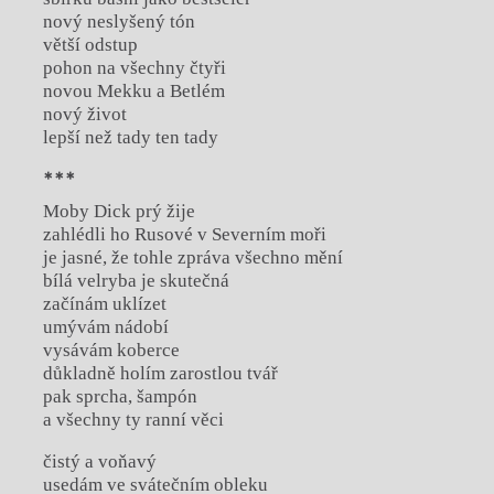
nový neslyšený tón
větší odstup
pohon na všechny čtyři
novou Mekku a Betlém
nový život
lepší než tady ten tady
***
Moby Dick prý žije
zahlédli ho Rusové v Severním moři
je jasné, že tohle zpráva všechno mění
bílá velryba je skutečná
začínám uklízet
umývám nádobí
vysávám koberce
důkladně holím zarostlou tvář
pak sprcha, šampón
a všechny ty ranní věci
čistý a voňavý
usedám ve svátečním obleku