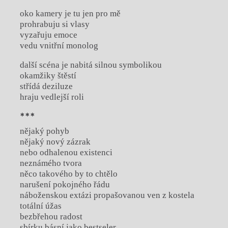
oko kamery je tu jen pro mě
prohrabuju si vlasy
vyzařuju emoce
vedu vnitřní monolog
další scéna je nabitá silnou symbolikou
okamžiky štěstí
střídá deziluze
hraju vedlejší roli
***
nějaký pohyb
nějaký nový zázrak
nebo odhalenou existenci
neznámého tvora
něco takového by to chtělo
narušení pokojného řádu
náboženskou extázi propašovanou ven z kostela
totální úžas
bezbřehou radost
sbírku básní jako bestseler