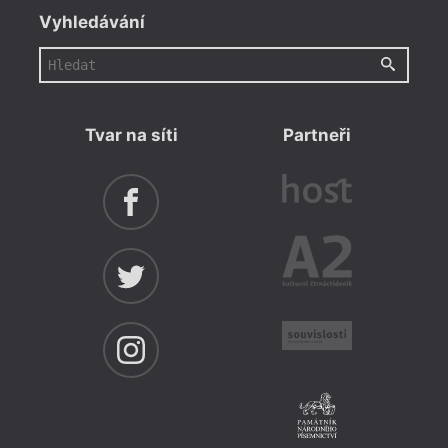
Vyhledávání
Tvar na síti
Partneři