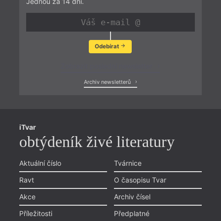
Jednou za 14 dní.
Odebírat
Zobrazit poslední newsletter
Archiv newsletterů
iTvar
obtýdeník živé literatury
Aktuální číslo
Tvárnice
Ravt
O časopisu Tvar
Akce
Archiv čísel
Příležitosti
Předplatné