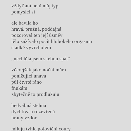
vždyť ani není můj typ
pomyslel si
ale bavila ho
hravá, pružná, poddajná
pozoroval ten její úsměv
tělo zažívalo pocit hlubokého orgasmu
sladké vyvrcholení
„nechtěla jsem s tebou spát“
včerejšek jako noční můra
ponižující únava
půl čtvrté ráno
fňukám
zbytečně to prodlužuju
hedvábná stehna
dychtivá a rozevřená
hraný vzdor
miluju tyhle poloviční coury