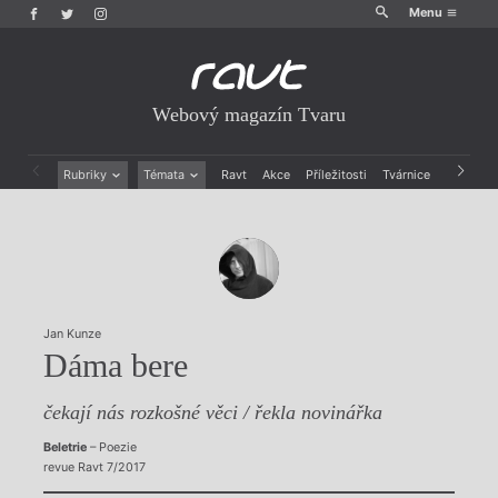
Menu
Webový magazín Tvaru
Rubriky
Témata
Ravt
Akce
Příležitosti
Tvárnice
Archiv
Beletrie
Ženy v katolické literatuře
Drobná publicistika
Právě vychází
Esejistika
Mauzoleum
Recenze a reflexe
Divadlo
Reportáže
Historie kolonialismu
Rozhovory
Dokument
Jan Kunze
Výroční ceny
Dáma bere
čekají nás rozkošné věci / řekla novinářka
Beletrie
– Poezie
revue Ravt 7/2017