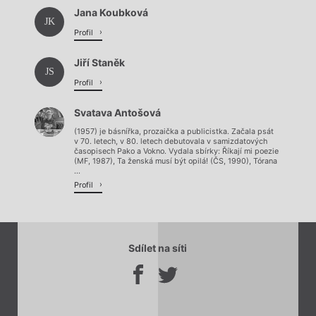
Jana Koubková
JK
Profil
Jiří Staněk
JS
Profil
Svatava Antošová
(1957) je básnířka, prozaička a publicistka. Začala psát
v 70. letech, v 80. letech debutovala v samizdatových
časopisech Pako a Vokno. Vydala sbírky: Říkají mi poezie
(MF, 1987), Ta ženská musí být opilá! (ČS, 1990), Tórana
...
Profil
Sdílet na síti