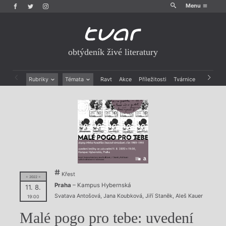
Menu
obtýdeník živé literatury
Rubriky
Témata
Ravt
Akce
Příležitosti
Tvárnice
Archiv
Beletrie
Ženy v katolické literatuře
Drobná publicistika
Právě vychází
Esejistika
Mauzoleum
Recenze a reflexe
Divadlo
Reportáže
Historie kolonialismu
Rozhovory
Dokument
Výroční ceny
Křest
= 2022 =
Praha
– Kampus Hybernská
11. 8.
Svatava Antošová
,
Jana Koubková
,
Jiří Staněk
,
Aleš Kauer
19:00
Malé pogo pro tebe: uvedení