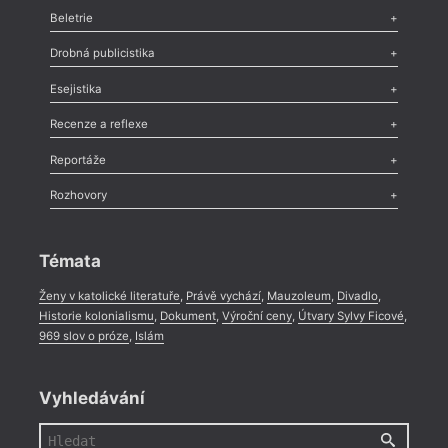
Beletrie
Poezie
,
Próza
,
Dokumenty
,
Drama
,
Celá rubrika
Drobná publicistika
Odlesk
,
Zasláno
,
Nezařazené
,
Novinky v Tvaru
,
Slovo
,
Výročí
,
Esejistika
Nekrolog
,
Glosa
,
Sloupek
,
Pozvánka
,
Literární soutěž
,
Komentář
,
Celá rubrika
Esej
,
Pádlo
,
Úvaha
,
Texty
,
Studie
,
Celá rubrika
Recenze a reflexe
Recenze
,
Dvakrát
,
Horké párky
,
969 slov o próze
,
Reportáže
Méně slov o próze
,
Celá rubrika
Literární zítřky
,
Reportáž
,
Literární život
,
Divadlo
,
Kritický ohlas
,
Rozhovory
Celá rubrika
Rozhovor
,
Anketa
,
Celá rubrika
Témata
Ženy v katolické literatuře
,
Právě vychází
,
Mauzoleum
,
Divadlo
,
Historie kolonialismu
,
Dokument
,
Výroční ceny
,
Útvary Sylvy Ficové
,
969 slov o próze
,
Islám
Vyhledávání