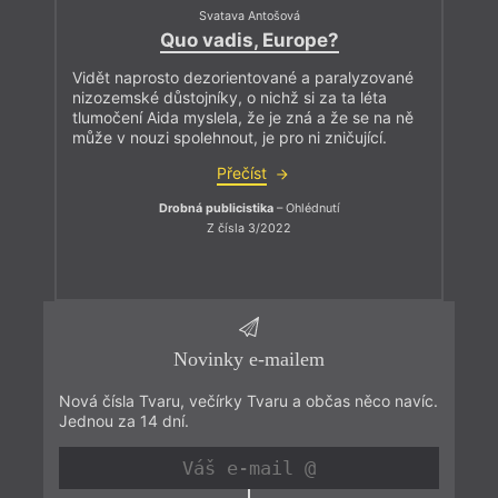
Svatava Antošová
Quo vadis, Europe?
Vidět naprosto dezorientované a paralyzované
nizozemské důstojníky, o nichž si za ta léta
tlumočení Aida myslela, že je zná a že se na ně
může v nouzi spolehnout, je pro ni zničující.
Přečíst
Drobná publicistika
– Ohlédnutí
Z čísla 3/2022
Novinky e-mailem
Nová čísla Tvaru, večírky Tvaru a občas něco navíc.
Jednou za 14 dní.