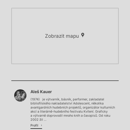
Zobrazit mapu
Chviličku.
Chviličku.
Načítá se.
Aleš Kauer
Načítá se.
(1974) je výtvarník, básník, performer, zakladatel
bibliofilského nakladatelství Adolescent, několika
avantgardních hudebních projektů, organizátor kulturních
akcí a literárně-hudebního festivalu Kvílení. Graficky
a výtvarně doprovodil mnoho knih a časopisů. Od roku
2002 žil ...
Profil