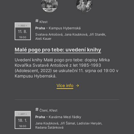
Křest
= 2022 =
Praha
– Kampus Hybernská
11. 8.
Svatava Antošová
,
Jana Koubková
,
Jiří Staněk
,
19:00
Aleš Kauer
Malé pogo pro tebe: uvedení knihy
Uvedení knihy Malé pogo pro tebe: dopisy Mirka
Kovaříka Svatavě Antošové z let 1985-1993
(Adolescent, 2022) se uskuteční 11. srpna od 19:00 v
Kampusu Hybernská.
Více info
Čtení, Křest
= 2017 =
Praha
– Kavárna Mezi řádky
18. 1.
Jana Koubková
,
Jiří Šámal
,
Ladislav Heryán
,
18:00
Radana Šatánková