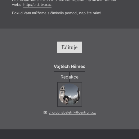
Pro obsah starší roku 2015 můžete zapátrat na našem starém
webu:
http://old.itvar.cz
.
Pokud Vám můžeme s čímkoliv pomoci, napište nám!
Edituje
Vojtěch Němec
Redakce
chorobnybeletrik@centrum.cz