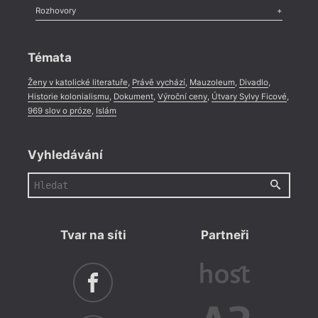
Literární zítřky
,
Reportáž
,
Literární život
,
Divadlo
,
Kritický ohlas
,
Rozhovory
Celá rubrika
Rozhovor
,
Anketa
,
Celá rubrika
Témata
Ženy v katolické literatuře
,
Právě vychází
,
Mauzoleum
,
Divadlo
,
Historie kolonialismu
,
Dokument
,
Výroční ceny
,
Útvary Sylvy Ficové
,
969 slov o próze
,
Islám
Vyhledávání
Tvar na síti
Partneři