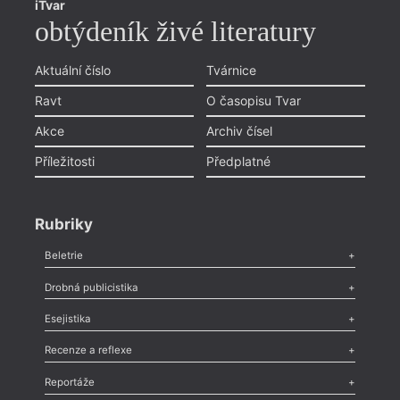
iTvar
obtýdeník živé literatury
Aktuální číslo
Tvárnice
Ravt
O časopisu Tvar
Akce
Archiv čísel
Příležitosti
Předplatné
Rubriky
Beletrie
Poezie
,
Próza
,
Dokumenty
,
Drama
,
Celá rubrika
Drobná publicistika
Odlesk
,
Zasláno
,
Nezařazené
,
Novinky v Tvaru
,
Slovo
,
Výročí
,
Esejistika
Nekrolog
,
Glosa
,
Sloupek
,
Pozvánka
,
Literární soutěž
,
Komentář
,
Celá rubrika
Esej
,
Pádlo
,
Úvaha
,
Texty
,
Studie
,
Celá rubrika
Recenze a reflexe
Recenze
,
Dvakrát
,
Horké párky
,
969 slov o próze
,
Reportáže
Méně slov o próze
,
Celá rubrika