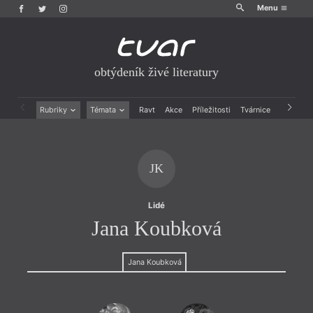
Menu
obtýdeník živé literatury
Rubriky
Témata
Ravt
Akce
Příležitosti
Tvárnice
Archiv
Beletrie
Ženy v katolické literatuře
Drobná publicistika
Právě vychází
Esejistika
Mauzoleum
JK
Recenze a reflexe
Divadlo
Reportáže
Historie kolonialismu
Rozhovory
Dokument
Lidé
Výroční ceny
Jana Koubková
Jana Koubková