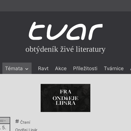
obtýdeník živé literatury
Témata
Ravt
Akce
Příležitosti
Tvárnice
ické literatuře
icistika
zí
eflexe
onialismu
022 =
Čtení
. 5.
Ondřej Lipár