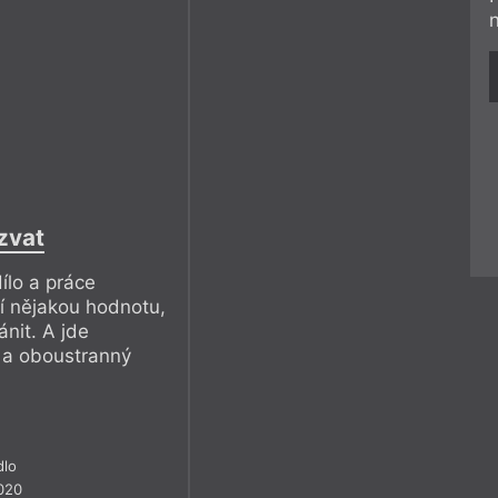
zvat
ílo a práce
í nějakou hodnotu,
ánit. A jde
 a oboustranný
dlo
020