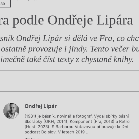
:30
y
ra podle Ondřeje Lipára
sník Ondřej Lipár si dělá ve Fra, co chc
 ostatně provozuje i jindy. Tento večer b
jimečně také číst texty z chystané knihy.
Chviličku.
Ondřej Lipár
Načítá se.
(1981) je básník, novinář a fotograf. Vydal sbírky básní
Skořápky (OKH, 2014), Komponent (Fra, 2013) a Retro
(Host, 2023). S Barborou Votavovou připravuje knižní
podcast Do slov. V letech 2019 ...