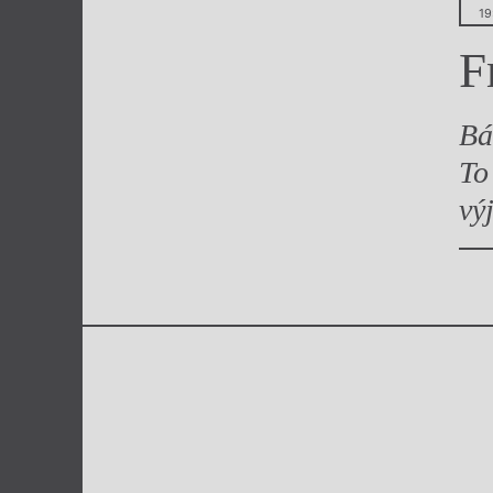
19
Výroční cen
F
Bá
To
vý