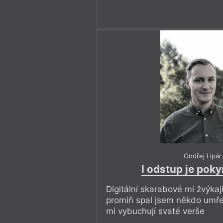
Ondřej Lipár
I odstup je poky
Digitální skarabové mi žvýkaj
promiň spal jsem někdo umře
mi vybuchují svaté verše