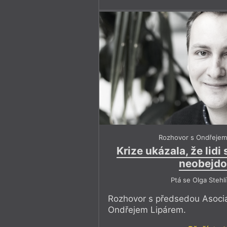
Rozhovor s Ondřejem
Krize ukázala, že lidi
neobejd
Ptá se Olga Stehl
Rozhovor s předsedou Asocia
Ondřejem Lipárem.