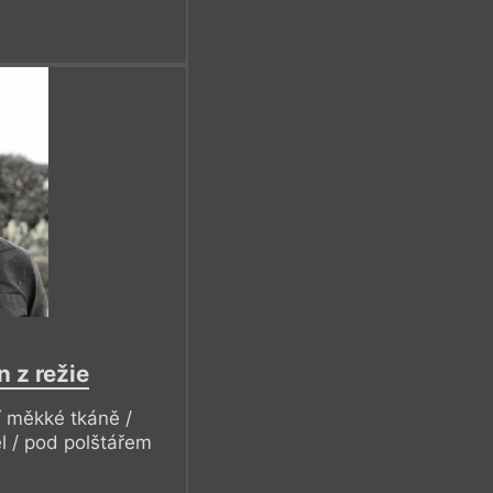
n z režie
í měkké tkáně /
l / pod polštářem