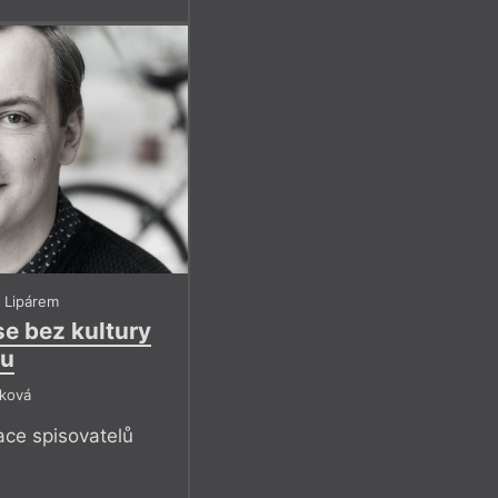
 Lipárem
 se bez kultury
ou
íková
ce spisovatelů