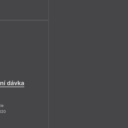
ní dávka
ie
020