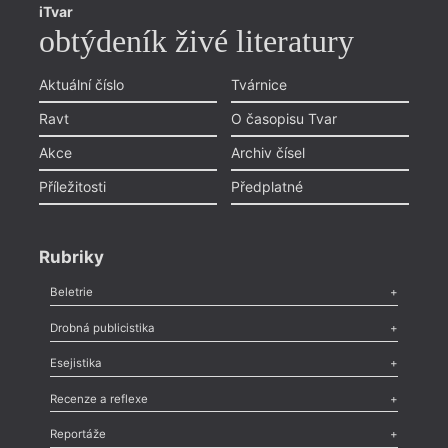
iTvar
obtýdeník živé literatury
Aktuální číslo
Tvárnice
Ravt
O časopisu Tvar
Akce
Archiv čísel
Příležitosti
Předplatné
Rubriky
Beletrie
Poezie
,
Próza
,
Dokumenty
,
Drama
,
Celá rubrika
Drobná publicistika
Odlesk
,
Zasláno
,
Nezařazené
,
Novinky v Tvaru
,
Slovo
,
Výročí
,
Esejistika
Nekrolog
,
Glosa
,
Sloupek
,
Pozvánka
,
Literární soutěž
,
Komentář
,
Celá rubrika
Esej
,
Pádlo
,
Úvaha
,
Texty
,
Studie
,
Celá rubrika
Recenze a reflexe
Recenze
,
Dvakrát
,
Horké párky
,
969 slov o próze
,
Reportáže
Méně slov o próze
,
Celá rubrika