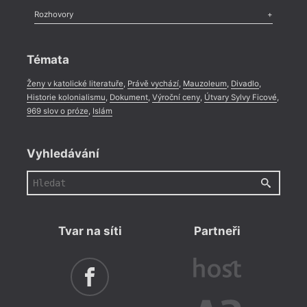
Literární zítřky
,
Reportáž
,
Literární život
,
Divadlo
,
Kritický ohlas
,
Rozhovory
Celá rubrika
Rozhovor
,
Anketa
,
Celá rubrika
Témata
Ženy v katolické literatuře
,
Právě vychází
,
Mauzoleum
,
Divadlo
,
Historie kolonialismu
,
Dokument
,
Výroční ceny
,
Útvary Sylvy Ficové
,
969 slov o próze
,
Islám
Vyhledávání
Tvar na síti
Partneři