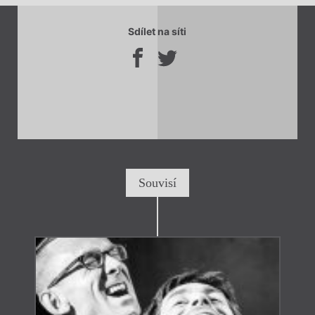
Sdílet na síti
Souvisí