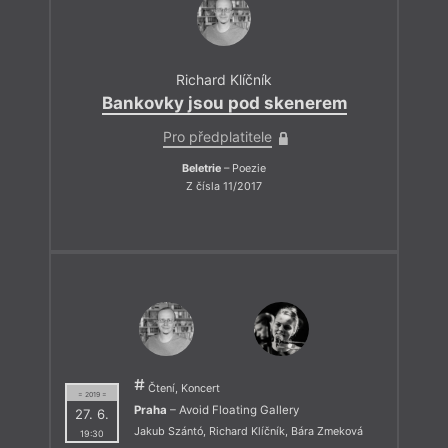
Richard Klíčník
Bankovky jsou pod skenerem
Pro předplatitele
Beletrie
– Poezie
Z čísla 11/2017
Čtení, Koncert
= 2019 =
Praha
– Avoid Floating Gallery
27. 6.
Jakub Szántó
,
Richard Klíčník
,
Bára Zmeková
19:30