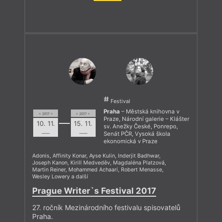
Festival
Praha
– Městská knihovna v
= 2017 =
= 2017 =
Praze, Národní galerie – Klášter
10. 11.
15. 11.
sv. Anežky České, Ponrepo,
––––
––––
Senát PČR, Vysoká škola
ekonomická v Praze
Adonis
,
Affinity Konar
,
Ayse Kulin
,
Inderjit Badhwar
,
Joseph Kanon
,
Kirill Medveděv
,
Magdaléna Platzová
,
Martin Reiner
,
Mohammed Achaari
,
Robert Menasse
,
Wesley Lowery
a další
Prague Writer`s Festival 2017
27. ročník Mezinárodního festivalu spisovatelů
Praha.