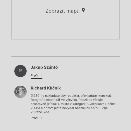
Zobrazit mapu
Chviličku.
Chviličku.
Načítá se.
Jakub Szántó
Načítá se.
JS
Profil
Richard Klíčník
(1980) je nakladatelský redaktor, překladatel komiksů,
fotograf a elektrikář ve výcviku. Poezii se věnuje
soustavně (získal 1. místo v kategorii B Vokolkova Děčína
2005) a přitom ještě nevydal básnickou sbírku. Žije
v Praze, kde ...
Profil