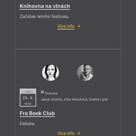
Knihovna na vlnách
Začátek letního festivalu.
Více info
= 2019 =
Diskuse
29. 4.
Jakub Szántó
,
Jitka Hanušová
,
Ondřej Lipár
19:00
Fra Book Club
Debata.
Více info