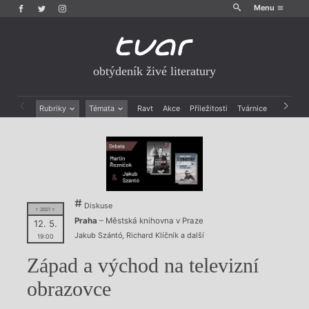
Menu
obtýdeník živé literatury
Rubriky
Témata
Ravt
Akce
Příležitosti
Tvárnice
Archiv
Beletrie
Ženy v katolické literatuře
Drobná publicistika
Právě vychází
Esejistika
Mauzoleum
Recenze a reflexe
Divadlo
Reportáže
Historie kolonialismu
Rozhovory
Dokument
Diskuse
= 2021 =
Výroční ceny
Praha
– Městská knihovna v Praze
12. 5.
Jakub Szántó
,
Richard Klíčník
a další
19:00
Západ a východ na televizní
obrazovce