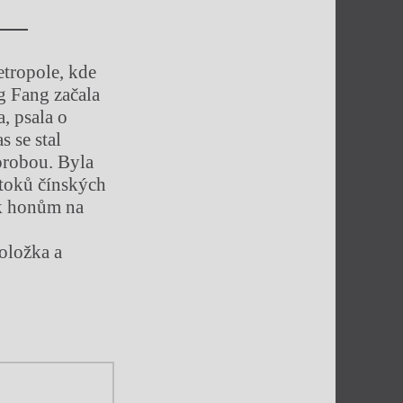
etropole, kde
g Fang začala
a, psala o
s se stal
orobou. Byla
 útoků čínských
 k honům na
noložka a