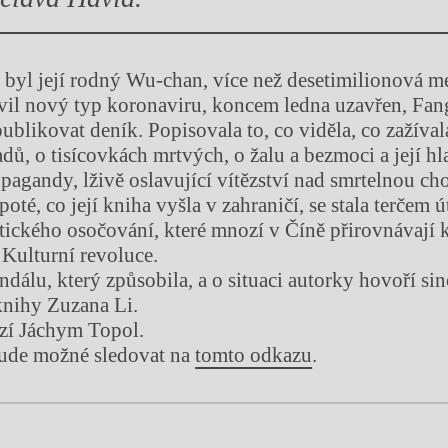
o byl její rodný Wu-chan, více než desetimilionová m
vil nový typ koronaviru, koncem ledna uzavřen, Fan
publikovat deník. Popisovala to, co viděla, co zažíval
ů, o tisícovkách mrtvých, o žalu a bezmoci a její hla
pagandy, lživě oslavující vítězství nad smrtelnou ch
oté, co její kniha vyšla v zahraničí, se stala terčem
atického osočování, které mnozí v Číně přirovnávají
 Kulturní revoluce.
ndálu, který způsobila, a o situaci autorky hovoří si
knihy Zuzana Li.
zí Jáchym Topol.
bude možné sledovat na
tomto odkazu
.