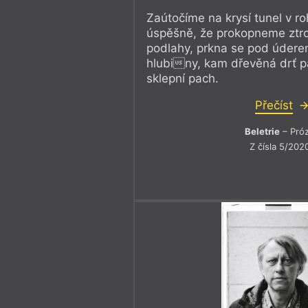
Zaútočíme na krysí tunel v r
úspěšně, že prokopneme ztr
podlahy, prkna se pod údere
hlubiny, kam dřevěná drť p
sklepní pach.
Přečíst
Beletrie
– Pró
Z čísla 5/202