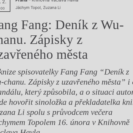
. 2.
y
Jáchym Topol
,
Zuzana Li
:00
ang Fang: Deník z Wu-
hanu. Zápisky z
zavřeného města
knize spisovatelky Fang Fang “Deník z
-chanu. Zápisky z uzavřeného města” i 
andálu, který způsobila, a o situaci auto
de hovořit sinoložka a překladatelka kn
zana Li spolu s průvodcem večera
chymem Topolem 16. února v Knihovně
clava Havla.