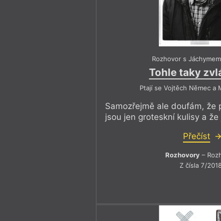
Rozhovor s Jáchymem
Tohle taky zv
Ptají se Vojtěch Němec a 
Samozřejmě ale doufám, že p
jsou jen groteskní kulisy a že
Přečíst
Rozhovory
– Roz
Z čísla 7/201