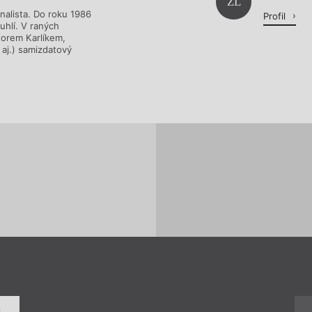
Načítá se.
ZL
rnalista. Do roku 1986
Profil
 uhlí. V raných
torem Karlíkem,
aj.) samizdatový