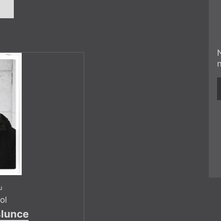
í
u
ol
slunce