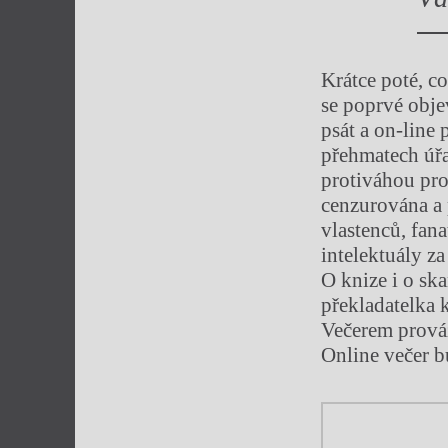
Krátce poté, c
se poprvé obje
psát a on-line 
přehmatech úřad
protiváhou pro
cenzurována a p
vlastenců, fan
intelektuály za
O knize i o ska
překladatelka 
Večerem prová
Online večer 