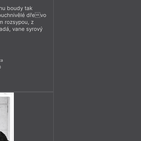
ohu boudy tak
ouchnivělé dřevo
m rozsypou, z
adá, vane syrový
za
0