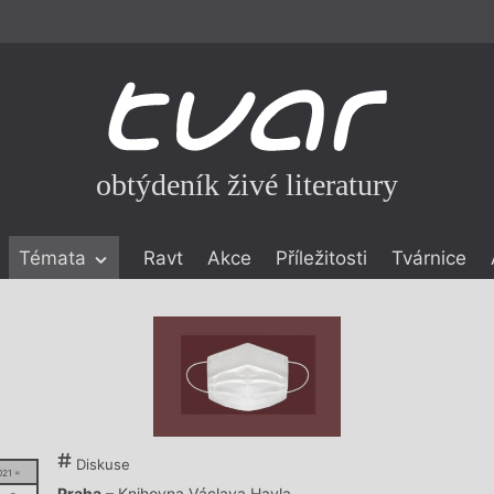
obtýdeník živé literatury
Témata
Ravt
Akce
Příležitosti
Tvárnice
ické literatuře
icistika
zí
eflexe
onialismu
Diskuse
021 =
Praha
– Knihovna Václava Havla