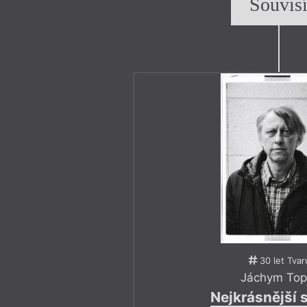
Souvis
30 let Tvar
Jáchym Top
Nejkrásnější 