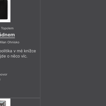
 Topolem
ládnem
Milan Ohnisko
olitika v mé knížce
 jde o něco víc.
hovor
8