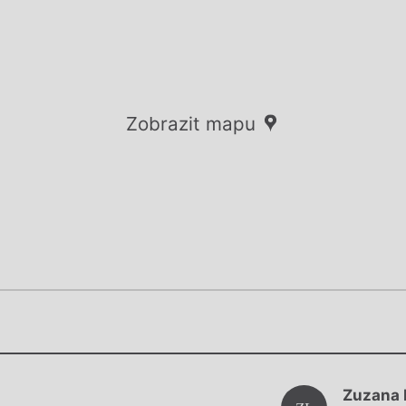
Zobrazit mapu
Chviličku.
Chviličku.
Načítá se.
Zuzana 