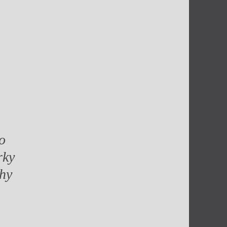
o
rky
ihy