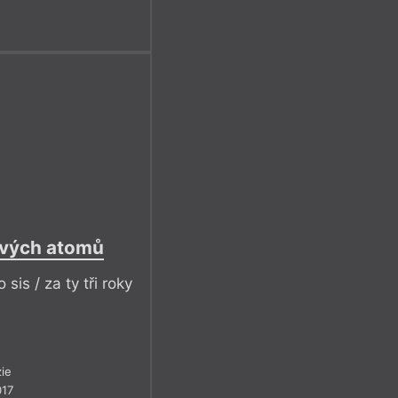
kových atomů
 sis / za ty tři roky
ie
017