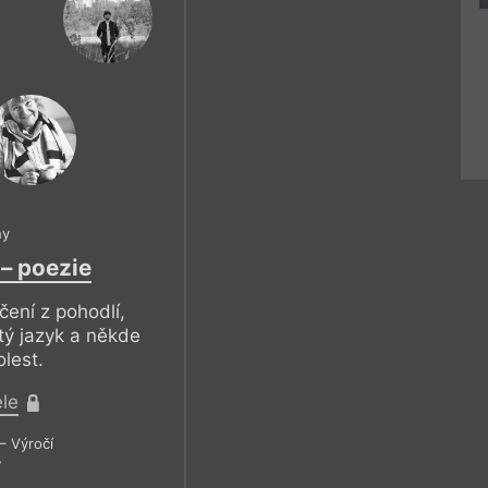
ny
 – poezie
ení z pohodlí,
tý jazyk a někde
lest.
ele
– Výročí
7