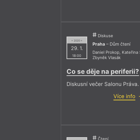
Diskuse
= 2020 =
Praha
– Dům čtení
29. 1.
Daniel Prokop
,
Kateřina
18:00
Zbyněk Vlasák
Co se děje na periferii?
Diskusní večer Salonu Práva.
Více info
Čtení