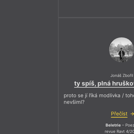
Jonáš Zbořil
ty spíš, plná hruš
proto se jí říká modlivka / toho
nevšiml?
Přečíst
Beletrie
– Poez
revue Ravt 4/2