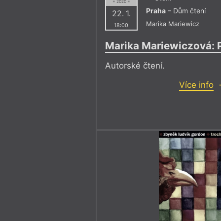
= 2020 =
Praha
– Dům čtení
22. 1.
Marika Mariewicz
18:00
Marika Mariewiczová: 
Autorské čtení.
Více info