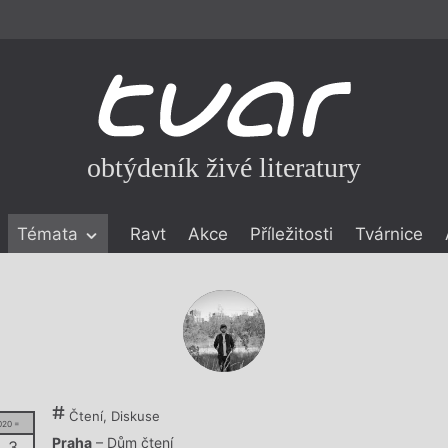
obtýdeník živé literatury
Témata
Ravt
Akce
Příležitosti
Tvárnice
ické literatuře
icistika
zí
eflexe
onialismu
Čtení, Diskuse
020 =
Praha
– Dům čtení
. 3.