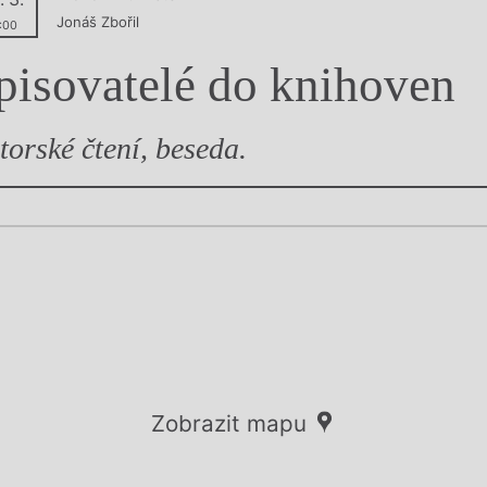
Jonáš Zbořil
y
:00
pisovatelé do knihoven
torské čtení, beseda.
Zobrazit mapu