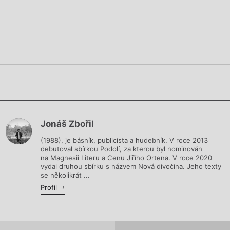
Chviličku.
Chviličku.
Načítá se.
Jonáš Zbořil
Načítá se.
(1988), je básník, publicista a hudebník. V roce 2013
debutoval sbírkou Podolí, za kterou byl nominován
na Magnesii Literu a Cenu Jiřího Ortena. V roce 2020
vydal druhou sbírku s názvem Nová divočina. Jeho texty
se několikrát ...
Profil