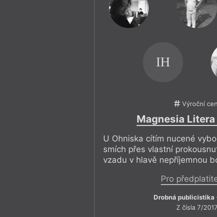
IH
Výroční ce
Magnesia Litera
U Ohniska cítím nucené vyboč
smích přes vlastní prokousnu
vzadu v hlavě nepříjemnou bo
Pro předplatit
Drobná publicistika
Z čísla 7/201