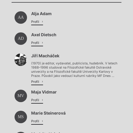
Chviličku.
Načítá se.
Alja Adam
Načítá se.
AA
Profil
Axel Dietsch
AD
Profil
Jiří Macháček
(1970) je editor, vydavatel, publicista, hudebník. V letech
1988–1996 studoval na Filozofické fakultě Ostravské
univerzity a na Filozofické fakultě Univerzity Karlovy v
Praze. Působil jako vedoucí kulturní rubriky MF Dnes ...
Profil
Maja Vidmar
MV
Profil
Marie Steinerová
MS
Profil