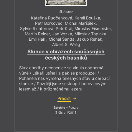
Slunce
Kateřina Rudčenková
,
Kamil Bouška
,
Petr Borkovec
,
Michal Maršálek
,
Sylvie Richterová
,
Petr Král
,
Miroslav Fišmeister
,
Martin Reiner
,
Jan Vozka
,
Miloslav Topinka
,
Emil Hakl
,
Michal Šanda
,
Jakub Řehák
,
Albert S. Welig
Slunce v obrazech současných
českých básníků
Skrz chodby nemocnice se vinula nádherná
vůně / Lékaři usínali a pak se probouzeli /
Poháněla nás výměna tělesných šťáv u čerpací
stanice / Později jsme sestoupili borovicovým
lesem až / k průzračnému jezeru
Přečíst
Beletrie
– Poezie
Z čísla 1/2018