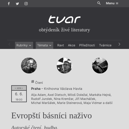
Menu
obtýdeník živé literatury
Rubriky
Témata
Ravt
Akce
Příležitosti
Tvárnice
Archiv
Beletrie
Ženy v katolické literatuře
Drobná publicistika
Právě vychází
Esejistika
Mauzoleum
Recenze a reflexe
Divadlo
Reportáže
Historie kolonialismu
Čtení
Rozhovory
Dokument
Praha
– Knihovna Václava Havla
= 2019 =
Výroční ceny
6. 6.
Alja Adam
,
Axel Dietsch
,
Miloš Doležal
,
Markéta Hejná
,
Rudolf Jurolek
,
Nina Kremžar
,
Jiří Macháček
,
19:00
Michal Maršálek
,
Marie Steinerová
,
Maja Vidmar
a další
Evropští básníci naživo
Autorské čtení, hudba.