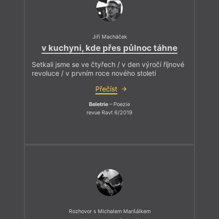
Jiří Macháček
v kuchyni, kde přes půlnoc táhne
Setkali jsme se ve čtyřech / v den výročí říjnové
revoluce / v prvním roce nového století
Přečíst
Beletrie
– Poezie
revue Ravt 6/2019
Rozhovor s Michalem Maršálkem