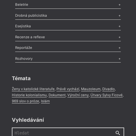
Beletrie
Poezie
,
Próza
,
Dokumenty
,
Drama
,
Celá rubrika
Drobná publicistika
Odlesk
,
Zasláno
,
Nezařazené
,
Novinky v Tvaru
,
Slovo
,
Výročí
,
Esejistika
Nekrolog
,
Glosa
,
Sloupek
,
Pozvánka
,
Literární soutěž
,
Komentář
,
Celá rubrika
Esej
,
Pádlo
,
Úvaha
,
Texty
,
Studie
,
Celá rubrika
Recenze a reflexe
Recenze
,
Dvakrát
,
Horké párky
,
969 slov o próze
,
Reportáže
Méně slov o próze
,
Celá rubrika
Literární zítřky
,
Reportáž
,
Literární život
,
Divadlo
,
Kritický ohlas
,
Rozhovory
Celá rubrika
Rozhovor
,
Anketa
,
Celá rubrika
Témata
Ženy v katolické literatuře
,
Právě vychází
,
Mauzoleum
,
Divadlo
,
Historie kolonialismu
,
Dokument
,
Výroční ceny
,
Útvary Sylvy Ficové
,
969 slov o próze
,
Islám
Vyhledávání