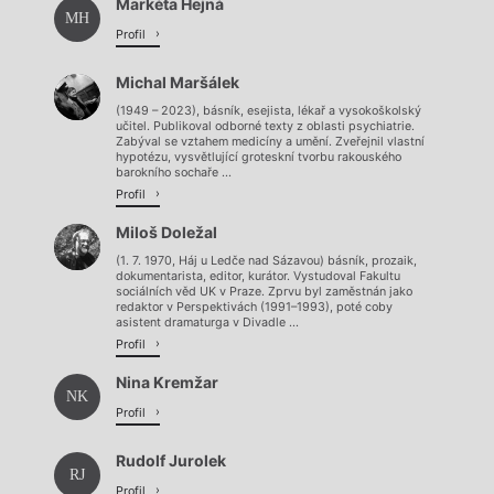
Markéta Hejná
MH
Profil
Michal Maršálek
(1949 – 2023), básník, esejista, lékař a vysokoškolský
učitel. Publikoval odborné texty z oblasti psychiatrie.
Zabýval se vztahem medicíny a umění. Zveřejnil vlastní
hypotézu, vysvětlující groteskní tvorbu rakouského
barokního sochaře ...
Profil
Miloš Doležal
(1. 7. 1970, Háj u Ledče nad Sázavou) básník, prozaik,
dokumentarista, editor, kurátor. Vystudoval Fakultu
sociálních věd UK v Praze. Zprvu byl zaměstnán jako
redaktor v Perspektivách (1991–1993), poté coby
asistent dramaturga v Divadle ...
Profil
Nina Kremžar
NK
Profil
Rudolf Jurolek
RJ
Profil