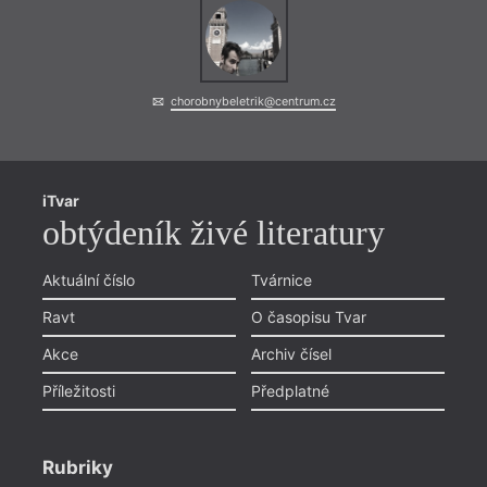
chorobnybeletrik@centrum.cz
iTvar
obtýdeník živé literatury
Aktuální číslo
Tvárnice
Ravt
O časopisu Tvar
Akce
Archiv čísel
Příležitosti
Předplatné
Rubriky