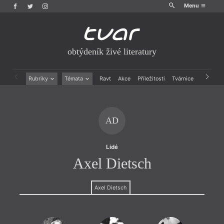
Menu
obtýdeník živé literatury
Rubriky
Témata
Ravt
Akce
Příležitosti
Tvárnice
Archiv
Beletrie
Ženy v katolické literatuře
Drobná publicistika
Právě vychází
Esejistika
Mauzoleum
AD
Recenze a reflexe
Divadlo
Reportáže
Historie kolonialismu
Rozhovory
Dokument
Lidé
Výroční ceny
Axel Dietsch
Axel Dietsch