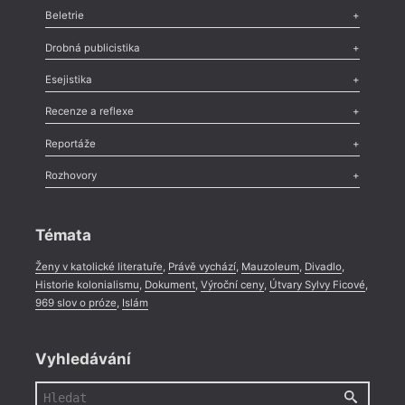
Beletrie
Poezie
,
Próza
,
Dokumenty
,
Drama
,
Celá rubrika
Drobná publicistika
Odlesk
,
Zasláno
,
Nezařazené
,
Novinky v Tvaru
,
Slovo
,
Výročí
,
Esejistika
Nekrolog
,
Glosa
,
Sloupek
,
Pozvánka
,
Literární soutěž
,
Komentář
,
Celá rubrika
Esej
,
Pádlo
,
Úvaha
,
Texty
,
Studie
,
Celá rubrika
Recenze a reflexe
Recenze
,
Dvakrát
,
Horké párky
,
969 slov o próze
,
Reportáže
Méně slov o próze
,
Celá rubrika
Literární zítřky
,
Reportáž
,
Literární život
,
Divadlo
,
Kritický ohlas
,
Rozhovory
Celá rubrika
Rozhovor
,
Anketa
,
Celá rubrika
Témata
Ženy v katolické literatuře
,
Právě vychází
,
Mauzoleum
,
Divadlo
,
Historie kolonialismu
,
Dokument
,
Výroční ceny
,
Útvary Sylvy Ficové
,
969 slov o próze
,
Islám
Vyhledávání