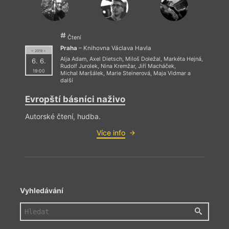
Čtení
Praha
– Knihovna Václava Havla
= 2019 =
Alja Adam
,
Axel Dietsch
,
Miloš Doležal
,
Markéta Hejná
,
6. 6.
Rudolf Jurolek
,
Nina Kremžar
,
Jiří Macháček
,
19:00
Michal Maršálek
,
Marie Steinerová
,
Maja Vidmar
a
další
Evropští básníci naživo
Autorské čtení, hudba.
Více info
Vyhledávání