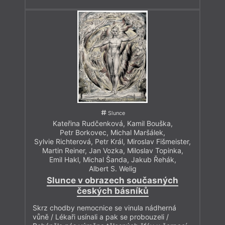
Slunce
Kateřina Rudčenková
,
Kamil Bouška
,
Petr Borkovec
,
Michal Maršálek
,
Sylvie Richterová
,
Petr Král
,
Miroslav Fišmeister
,
Martin Reiner
,
Jan Vozka
,
Miloslav Topinka
,
Emil Hakl
,
Michal Šanda
,
Jakub Řehák
,
Albert S. Welig
Slunce v obrazech současných
českých básníků
Skrz chodby nemocnice se vinula nádherná
vůně / Lékaři usínali a pak se probouzeli /