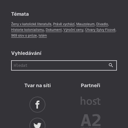
Rozhovor
,
Anketa
,
Celá rubrika
Témata
Ženy v katolické literatuře
,
Právě vychází
,
Mauzoleum
,
Divadlo
,
Historie kolonialismu
,
Dokument
,
Výroční ceny
,
Útvary Sylvy Ficové
,
969 slov o próze
,
Islám
Vyhledávání
Tvar na síti
Partneři