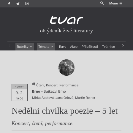
Menu
obtýdeník živé literatury
Rubriky
Témata
Ravt
Akce
Příležitosti
Tvárnice
Archiv
Beletrie
Ženy v katolické literatuře
Drobná publicistika
Právě vychází
Esejistika
Mauzoleum
Recenze a reflexe
Divadlo
Reportáže
Historie kolonialismu
Čtení, Koncert, Performance
Rozhovory
Dokument
= 2019 =
Brno
– Bajkazyl Brno
9. 2.
Výroční ceny
Mirka Ábelová
,
Jana Orlová
,
Martin Reiner
19:00
Nedělní chvilka poezie – 5 let
Koncert, čtení, performance.