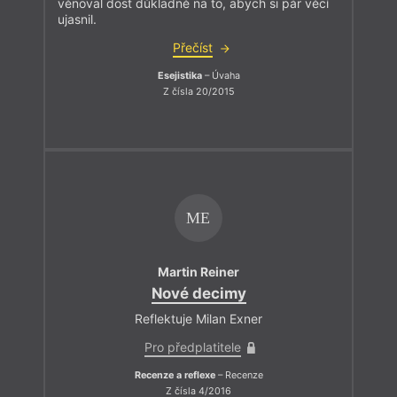
věnoval dost důkladně na to, abych si pár věcí
ujasnil.
Přečíst
Esejistika
– Úvaha
Z čísla 20/2015
ME
Martin Reiner
Nové decimy
Reflektuje Milan Exner
Pro předplatitele
Recenze a reflexe
– Recenze
Z čísla 4/2016