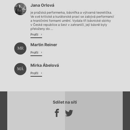
Načítá se.
Jana Orlová
Načítá se.
je pražská performerka, básnířka a výtvarná teoretička.
Ve své kritické a kurátorské praxi se zabývá performancí
a hraničními formami umění. Vydala tři básnické sbírky
v České republice a šest v zahraničí, její básně byly
přeloženy do ...
Profil
Martin Reiner
MR
Profil
Mirka Ábelová
MÁ
Profil
Sdílet na síti