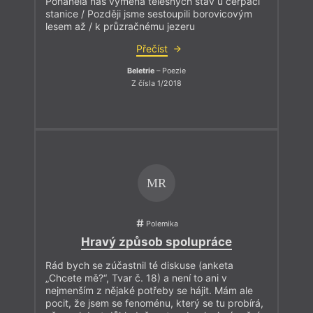
Poháněla nás výměna tělesných šťáv u čerpací
stanice / Později jsme sestoupili borovicovým
lesem až / k průzračnému jezeru
Přečíst
Beletrie
– Poezie
Z čísla 1/2018
MR
Polemika
Hravý způsob spolupráce
Rád bych se zúčastnil té diskuse (anketa
„Chcete mě?“, Tvar č. 18) a není to ani v
nejmenším z nějaké potřeby se hájit. Mám ale
pocit, že jsem se fenoménu, který se tu probírá,