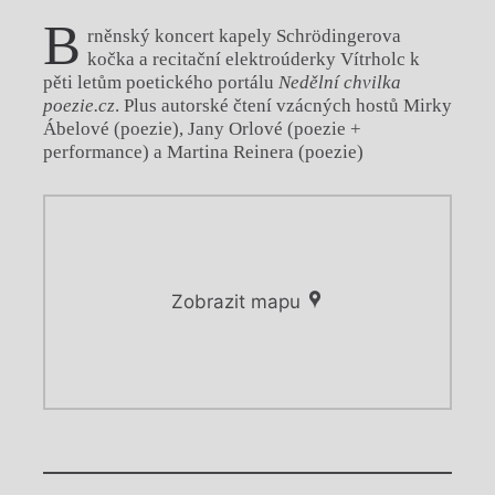
B
rněnský koncert kapely Schrödingerova
kočka a recitační elektroúderky Vítrholc k
pěti letům poetického portálu
Nedělní chvilka
poezie.cz
. Plus autorské čtení vzácných hostů Mirky
Ábelové (poezie), Jany Orlové (poezie +
performance) a Martina Reinera (poezie)
Zobrazit mapu
Chviličku.
Chviličku.