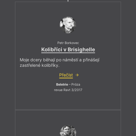
Petr Borkovec
Kolibříci v Brisighelle
Moje dcery běhají po náměstí a přinášejí
zastřelené kolibříky.
Přečíst
Beletrie
– Próza
revue Ravt 3/2017