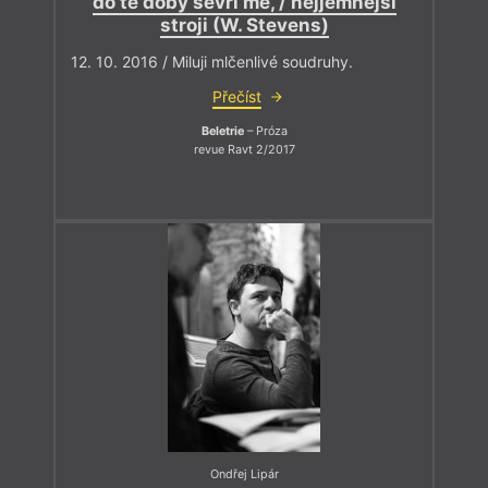
do té doby sevři mě, / nejjemnější
stroji (W. Stevens)
12. 10. 2016 / Miluji mlčenlivé soudruhy.
Přečíst
Beletrie
– Próza
revue Ravt 2/2017
Ondřej Lipár