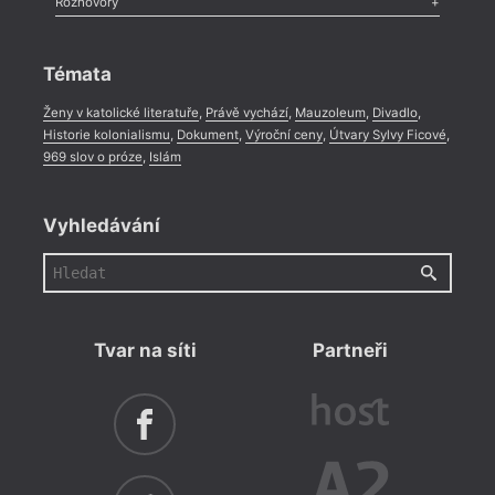
Rozhovory
Celá rubrika
Rozhovor
,
Anketa
,
Celá rubrika
Témata
Ženy v katolické literatuře
,
Právě vychází
,
Mauzoleum
,
Divadlo
,
Historie kolonialismu
,
Dokument
,
Výroční ceny
,
Útvary Sylvy Ficové
,
969 slov o próze
,
Islám
Vyhledávání
Tvar na síti
Partneři