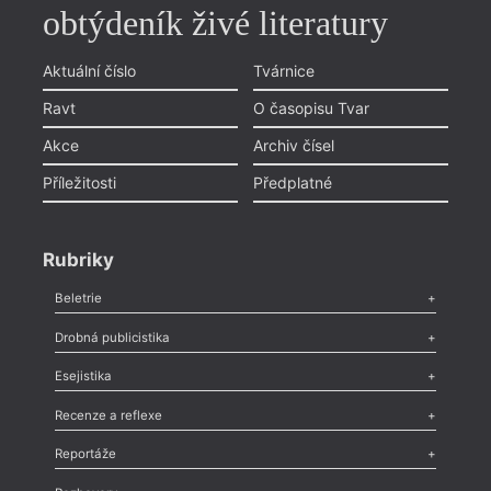
obtýdeník živé literatury
Aktuální číslo
Tvárnice
Ravt
O časopisu Tvar
Akce
Archiv čísel
Příležitosti
Předplatné
Rubriky
Beletrie
Poezie
,
Próza
,
Dokumenty
,
Drama
,
Celá rubrika
Drobná publicistika
Odlesk
,
Zasláno
,
Nezařazené
,
Novinky v Tvaru
,
Slovo
,
Výročí
,
Esejistika
Nekrolog
,
Glosa
,
Sloupek
,
Pozvánka
,
Literární soutěž
,
Komentář
,
Celá rubrika
Esej
,
Pádlo
,
Úvaha
,
Texty
,
Studie
,
Celá rubrika
Recenze a reflexe
Recenze
,
Dvakrát
,
Horké párky
,
969 slov o próze
,
Reportáže
Méně slov o próze
,
Celá rubrika
Literární zítřky
,
Reportáž
,
Literární život
,
Divadlo
,
Kritický ohlas
,