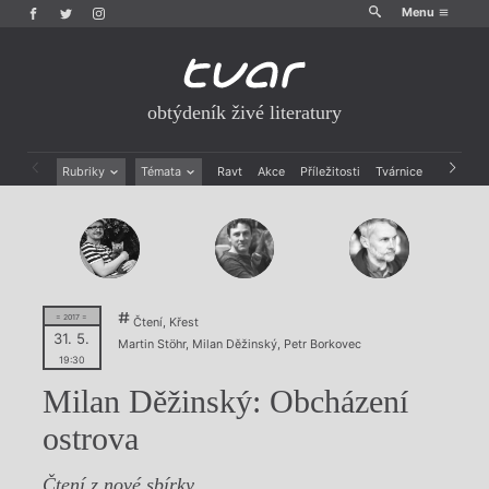
Menu
obtýdeník živé literatury
Rubriky
Témata
Ravt
Akce
Příležitosti
Tvárnice
Archiv
Beletrie
Ženy v katolické literatuře
Drobná publicistika
Právě vychází
Esejistika
Mauzoleum
Recenze a reflexe
Divadlo
Reportáže
Historie kolonialismu
Rozhovory
Dokument
= 2017 =
Čtení, Křest
31. 5.
Výroční ceny
Martin Stöhr
,
Milan Děžinský
,
Petr Borkovec
19:30
Milan Děžinský: Obcházení
ostrova
Čtení z nové sbírky.