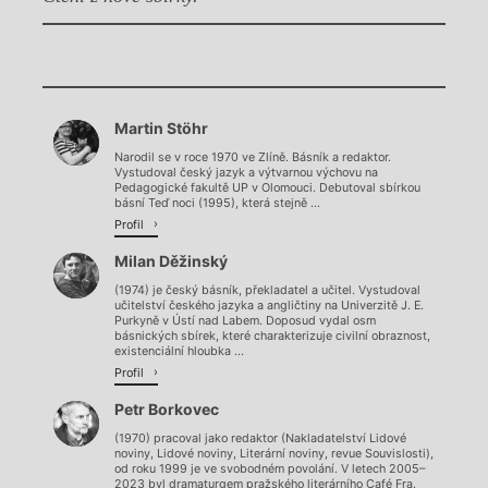
Chviličku.
Martin Stöhr
Načítá se.
Narodil se v roce 1970 ve Zlíně. Básník a redaktor.
Vystudoval český jazyk a výtvarnou výchovu na
Pedagogické fakultě UP v Olomouci. Debutoval sbírkou
básní Teď noci (1995), která stejně ...
Profil
Milan Děžinský
(1974) je český básník, překladatel a učitel. Vystudoval
učitelství českého jazyka a angličtiny na Univerzitě J. E.
Purkyně v Ústí nad Labem. Doposud vydal osm
básnických sbírek, které charakterizuje civilní obraznost,
existenciální hloubka ...
Profil
Petr Borkovec
(1970) pracoval jako redaktor (Nakladatelství Lidové
noviny, Lidové noviny, Literární noviny, revue Souvislosti),
od roku 1999 je ve svobodném povolání. V letech 2005–
2023 byl dramaturgem pražského literárního Café Fra.