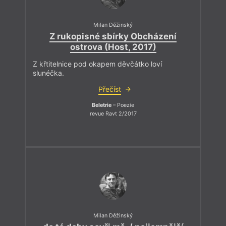
Milan Děžinský
Z rukopisné sbírky Obcházení
ostrova (Host, 2017)
Z křtitelnice pod okapem děvčátko loví
slunéčka.
Přečíst
Beletrie
– Poezie
revue Ravt 2/2017
Milan Děžinský