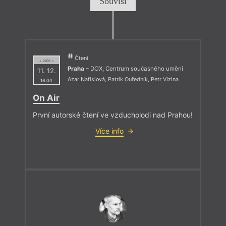
Souvisí
Čtení
= 2016 =
Praha
– DOX, Centrum současného umění
11. 12.
Azar Nafisiová
,
Patrik Ouředník
,
Petr Vizina
16:00
On Air
První autorské čtení ve vzducholodi nad Prahou!
Více info