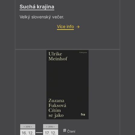
Suchá krajina
Velký slovenský večer.
Více info
= 2016 =
= 2016 =
Čtení
16. 12.
17. 12.