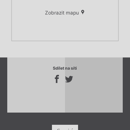
Zobrazit mapu
Chviličku.
Chviličku.
Načítá se.
Sdílet na síti
Načítá se.