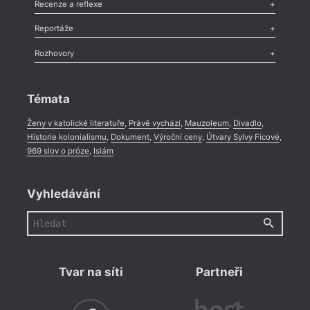
Esej
,
Pádlo
,
Úvaha
,
Texty
,
Studie
,
Celá rubrika
Recenze a reflexe
Recenze
,
Dvakrát
,
Horké párky
,
969 slov o próze
,
Reportáže
Méně slov o próze
,
Celá rubrika
Literární zítřky
,
Reportáž
,
Literární život
,
Divadlo
,
Kritický ohlas
,
Rozhovory
Celá rubrika
Rozhovor
,
Anketa
,
Celá rubrika
Témata
Ženy v katolické literatuře
,
Právě vychází
,
Mauzoleum
,
Divadlo
,
Historie kolonialismu
,
Dokument
,
Výroční ceny
,
Útvary Sylvy Ficové
,
969 slov o próze
,
Islám
Vyhledávání
Tvar na síti
Partneři