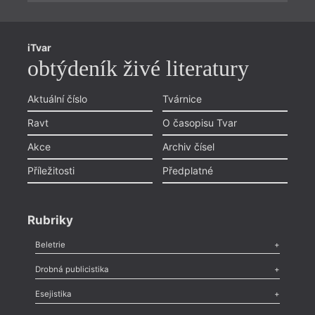
iTvar
obtýdeník živé literatury
Aktuální číslo
Tvárnice
Ravt
O časopisu Tvar
Akce
Archiv čísel
Příležitosti
Předplatné
Rubriky
Beletrie
Poezie
,
Próza
,
Dokumenty
,
Drama
,
Celá rubrika
Drobná publicistika
Odlesk
,
Zasláno
,
Nezařazené
,
Novinky v Tvaru
,
Slovo
,
Výročí
,
Esejistika
Nekrolog
,
Glosa
,
Sloupek
,
Pozvánka
,
Literární soutěž
,
Komentář
,
Celá rubrika