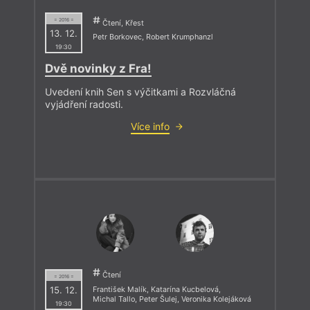
= 2016 =
Čtení, Křest
13. 12.
Petr Borkovec
,
Robert Krumphanzl
19:30
Dvě novinky z Fra!
Uvedení knih Sen s výčitkami a Rozvláčná
vyjádření radosti.
Více info
Čtení
= 2016 =
15. 12.
František Malík
,
Katarína Kucbelová
,
Michal Tallo
,
Peter Šulej
,
Veronika Kolejáková
19:30