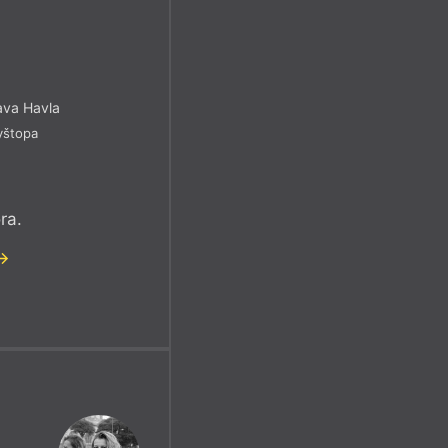
ava Havla
yštopa
ra.