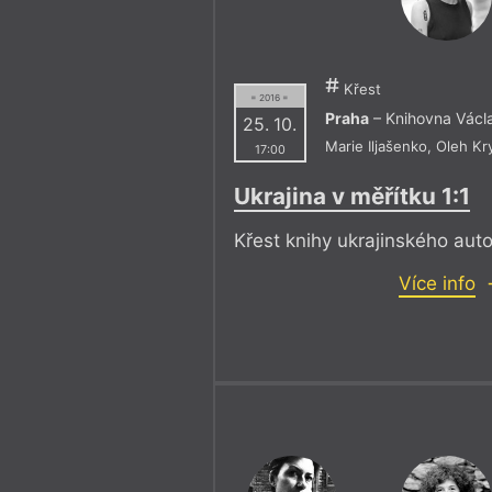
Křest
= 2016 =
Praha
– Knihovna Václ
25. 10.
Marie Iljašenko
,
Oleh Kr
17:00
Ukrajina v měřítku 1:1
Křest knihy ukrajinského auto
Více info