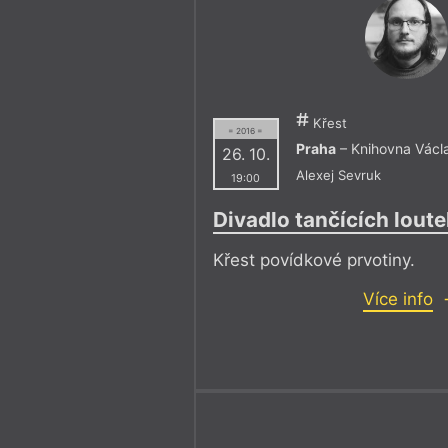
Křest
= 2016 =
Praha
– Knihovna Václ
26. 10.
Alexej Sevruk
19:00
Divadlo tančících loute
Křest povídkové prvotiny.
Více info