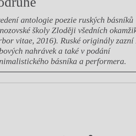
odruhé
y
edení antologie poezie ruských básníků
anozovské školy Zloději všedních okamži
rbor vitae, 2016). Ruské originály zazní 
bových nahrávek a také v podání
nimalistického básníka a performera.