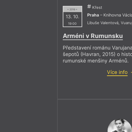
Křest
= 2016 =
Praha
– Knihovna Václ
13. 10.
Libuše Valentová
,
Vuaru
19:00
Arméni v Rumunsku
Představení románu Varujan
šepotů (Havran, 2015) o hist
rumunské menšiny Arménů.
Více info