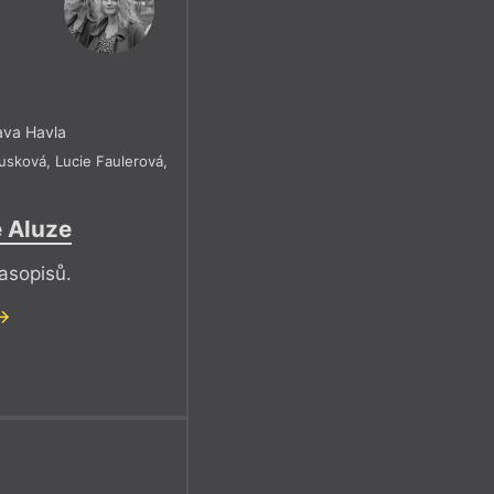
ava Havla
ousková
,
Lucie Faulerová
,
 Aluze
časopisů.