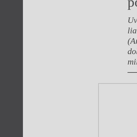
p
Výroční cen
Uv
li
(A
do
mi