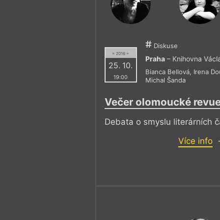
Diskuse
= 2016 =
Praha
– Knihovna Václ
25. 10.
Bianca Bellová
,
Irena D
19:00
Michal Šanda
Večer olomoucké revue
Debata o smyslu literárních 
Více info