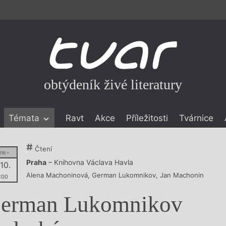
obtýdeník živé literatury
Témata
Ravt
Akce
Příležitosti
Tvárnice
ické literatuře
Čtení
016 =
icistika
zí
Praha
– Knihovna Václava Havla
 10.
Alena Machoninová
,
German Lukomnikov
,
Jan Machonin
:00
eflexe
erman Lukomnikov
onialismu