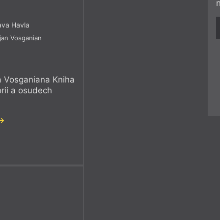
ava Havla
jan Vosganian
a Vosganiana Kniha
orii a osudech