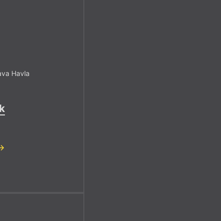
ava Havla
k