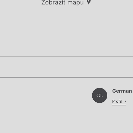
Zobrazit mapu
Chviličku.
Chviličku.
Načítá se.
German
Načítá se.
GL
Profil