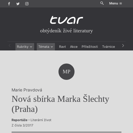
Menu
obtýdeník živé literatury
Rubriky
Témata
Ravt
Akce
Příležitosti
Tvárnice
Archiv
Beletrie
Ženy v katolické literatuře
Drobná publicistika
Právě vychází
Esejistika
Mauzoleum
MP
Recenze a reflexe
Divadlo
Reportáže
Historie kolonialismu
Rozhovory
Dokument
Marie Pravdová
Výroční ceny
Nová sbírka Marka Šlechty
(Praha)
Reportáže
– Literární život
Z čísla 3/2017