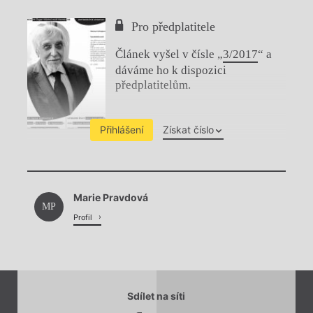
Pro předplatitele
Článek vyšel v čísle „
3/2017
“ a
dáváme ho k dispozici
předplatitelům.
Přihlášení
Získat číslo
Chviličku.
Marie Pravdová
Načítá se.
MP
Profil
Sdílet na síti