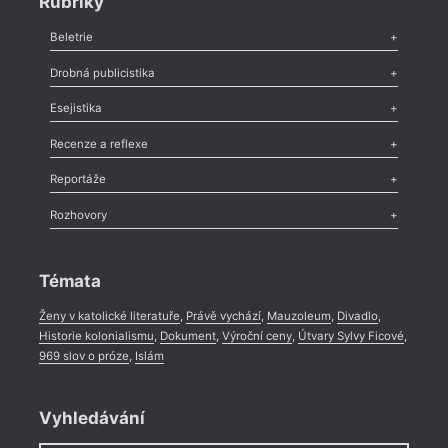
Rubriky
Beletrie
Poezie
,
Próza
,
Dokumenty
,
Drama
,
Celá rubrika
Drobná publicistika
Odlesk
,
Zasláno
,
Nezařazené
,
Novinky v Tvaru
,
Slovo
,
Výročí
,
Esejistika
Nekrolog
,
Glosa
,
Sloupek
,
Pozvánka
,
Literární soutěž
,
Komentář
,
Celá rubrika
Esej
,
Pádlo
,
Úvaha
,
Texty
,
Studie
,
Celá rubrika
Recenze a reflexe
Recenze
,
Dvakrát
,
Horké párky
,
969 slov o próze
,
Reportáže
Méně slov o próze
,
Celá rubrika
Literární zítřky
,
Reportáž
,
Literární život
,
Divadlo
,
Kritický ohlas
,
Rozhovory
Celá rubrika
Rozhovor
,
Anketa
,
Celá rubrika
Témata
Ženy v katolické literatuře
,
Právě vychází
,
Mauzoleum
,
Divadlo
,
Historie kolonialismu
,
Dokument
,
Výroční ceny
,
Útvary Sylvy Ficové
,
969 slov o próze
,
Islám
Vyhledávání