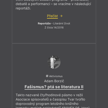
debatě a performanci – se vracíme v následující
reportáži.
Přečíst
Reportáže
– Literární život
Z čísla 14/2016
Aktivismus
Adam Borzič
Fašismus? ptá se literatura II
Takto nazvané čtyřhodinové pásmo v režii
Asociace spisovatelů a časopisu Tvar tvořilo
doprovodný program letošního knižního
jarmarku malých nakladatelů KNIHEX 06, který