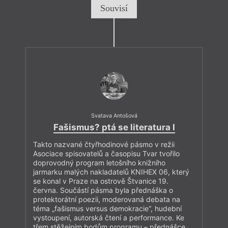
Souvisí
Svatava Antošová
Fašismus? ptá se literatura I
Takto nazvané čtyřhodinové pásmo v režii
Asociace spisovatelů a časopisu Tvar tvořilo
doprovodný program letošního knižního
jarmarku malých nakladatelů KNIHEX 06, který
se konal v Praze na ostrově Štvanice 19.
června. Součástí pásma byla přednáška o
protektorátní poezii, moderovaná debata na
téma „fašismus versus demokracie“, hudební
vystoupení, autorská čtení a performance. Ke
třem stěžejním bodům programu – přednášce,