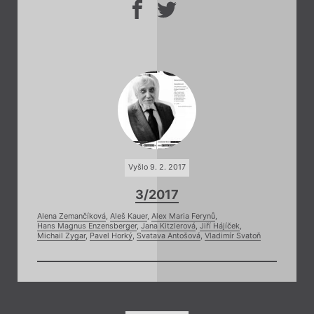
Vyšlo 9. 2. 2017
3/2017
Alena Zemančíková
,
Aleš Kauer
,
Alex Maria Ferynů
,
Hans Magnus Enzensberger
,
Jana Kitzlerová
,
Jiří Hájíček
,
Michail Zygar
,
Pavel Horký
,
Svatava Antošová
,
Vladimír Svatoň