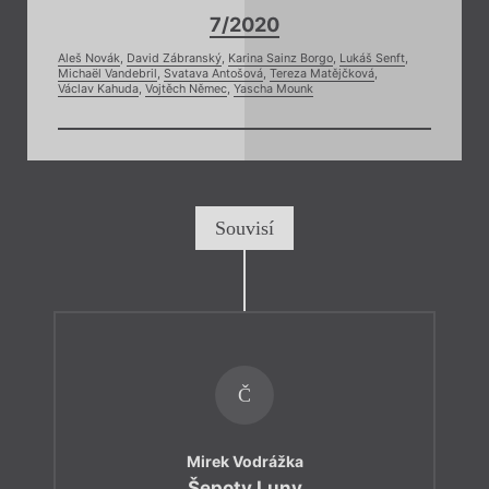
7/2020
Aleš Novák
,
David Zábranský
,
Karina Sainz Borgo
,
Lukáš Senft
,
Michaël Vandebril
,
Svatava Antošová
,
Tereza Matějčková
,
Václav Kahuda
,
Vojtěch Němec
,
Yascha Mounk
Souvisí
Č
Mirek Vodrážka
Šepoty Luny