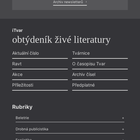
Archiv newsletterů
iTvar
obtýdeník živé literatury
Aktuální číslo
Tvárnice
Ravt
O časopisu Tvar
Akce
Archiv čísel
Příležitosti
Předplatné
Rubriky
Beletrie
Poezie
,
Próza
,
Dokumenty
,
Drama
,
Celá rubrika
Drobná publicistika
Odlesk
,
Zasláno
,
Nezařazené
,
Novinky v Tvaru
,
Slovo
,
Výročí
,