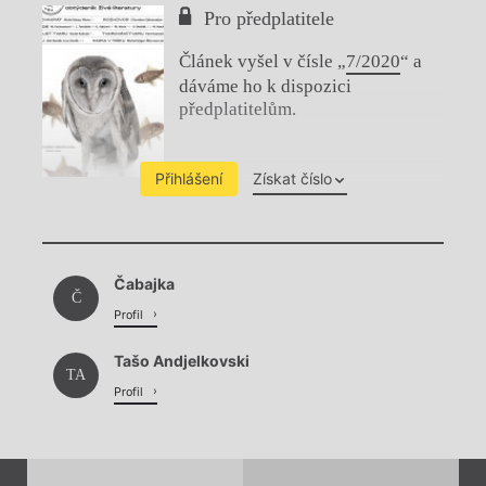
Pro předplatitele
Článek vyšel v čísle „
7/2020
“ a
dáváme ho k dispozici
předplatitelům.
Přihlášení
Získat číslo
Chviličku.
Čabajka
Načítá se.
Č
Profil
Tašo Andjelkovski
TA
Profil