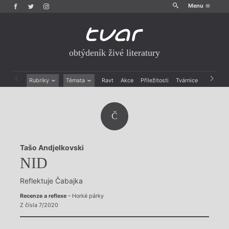
Menu
obtýdeník živé literatury
Rubriky
Témata
Ravt
Akce
Příležitosti
Tvárnice
Archiv
Beletrie
Ženy v katolické literatuře
Drobná publicistika
Právě vychází
Č
Esejistika
Mauzoleum
Recenze a reflexe
Divadlo
Reportáže
Historie kolonialismu
Tašo Andjelkovski
Rozhovory
Dokument
NID
Výroční ceny
Reflektuje Čabajka
Recenze a reflexe
– Horké párky
Z čísla 7/2020