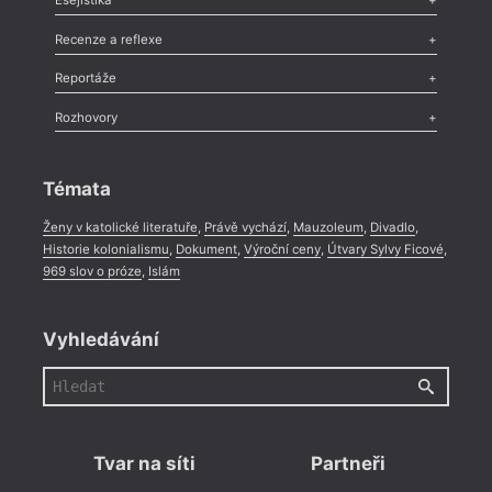
Esejistika
Nekrolog
,
Glosa
,
Sloupek
,
Pozvánka
,
Literární soutěž
,
Komentář
,
Celá rubrika
Esej
,
Pádlo
,
Úvaha
,
Texty
,
Studie
,
Celá rubrika
Recenze a reflexe
Recenze
,
Dvakrát
,
Horké párky
,
969 slov o próze
,
Reportáže
Méně slov o próze
,
Celá rubrika
Literární zítřky
,
Reportáž
,
Literární život
,
Divadlo
,
Kritický ohlas
,
Rozhovory
Celá rubrika
Rozhovor
,
Anketa
,
Celá rubrika
Témata
Ženy v katolické literatuře
,
Právě vychází
,
Mauzoleum
,
Divadlo
,
Historie kolonialismu
,
Dokument
,
Výroční ceny
,
Útvary Sylvy Ficové
,
969 slov o próze
,
Islám
Vyhledávání
Tvar na síti
Partneři