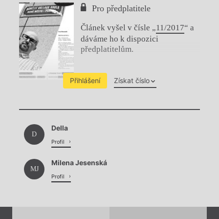
Pro předplatitele
Článek vyšel v čísle „
11/2017
“ a
dáváme ho k dispozici
předplatitelům.
Přihlášení
Získat číslo
Chviličku.
Della
Načítá se.
D
Profil
Milena Jesenská
MJ
Profil