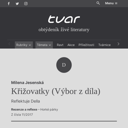
Menu
obtýdeník živé literatury
Rubriky
Témata
Ravt
Akce
Příležitosti
Tvárnice
Archiv
Beletrie
Ženy v katolické literatuře
Drobná publicistika
Právě vychází
D
Esejistika
Mauzoleum
Recenze a reflexe
Divadlo
Reportáže
Historie kolonialismu
Milena Jesenská
Rozhovory
Dokument
Křižovatky (Výbor z díla)
Výroční ceny
Reflektuje Della
Recenze a reflexe
– Horké párky
Z čísla 11/2017