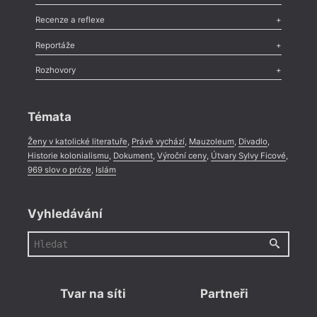
Nekrolog
,
Glosa
,
Sloupek
,
Pozvánka
,
Literární soutěž
,
Komentář
,
Celá rubrika
Esej
,
Pádlo
,
Úvaha
,
Texty
,
Studie
,
Celá rubrika
Recenze a reflexe
Recenze
,
Dvakrát
,
Horké párky
,
969 slov o próze
,
Reportáže
Méně slov o próze
,
Celá rubrika
Literární zítřky
,
Reportáž
,
Literární život
,
Divadlo
,
Kritický ohlas
,
Rozhovory
Celá rubrika
Rozhovor
,
Anketa
,
Celá rubrika
Témata
Ženy v katolické literatuře
,
Právě vychází
,
Mauzoleum
,
Divadlo
,
Historie kolonialismu
,
Dokument
,
Výroční ceny
,
Útvary Sylvy Ficové
,
969 slov o próze
,
Islám
Vyhledávání
Tvar na síti
Partneři