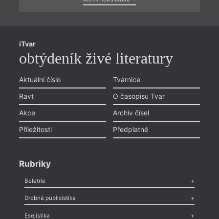
iTvar
obtýdeník živé literatury
Aktuální číslo
Tvárnice
Ravt
O časopisu Tvar
Akce
Archiv čísel
Příležitosti
Předplatné
Rubriky
Beletrie
Poezie
,
Próza
,
Dokumenty
,
Drama
,
Celá rubrika
Drobná publicistika
Odlesk
,
Zasláno
,
Nezařazené
,
Novinky v Tvaru
,
Slovo
,
Výročí
,
Esejistika