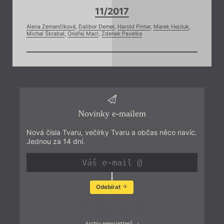
11/2017
Alena Zemančíková
,
Dalibor Demel
,
Harold Pinter
,
Marek Hejduk
,
Michal Škrabal
,
Ondřej Macl
,
Zdenek Pavelka
Novinky e-mailem
Nová čísla Tvaru, večírky Tvaru a občas něco navíc.
Jednou za 14 dní.
Odebírat
Zobrazit poslední newsletter
Archiv newsletterů