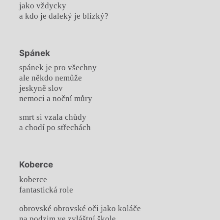
jako vždycky
a kdo je daleký je blízký?
Spánek
spánek je pro všechny
ale někdo nemůže
jeskyně slov
nemoci a noční můry
smrt si vzala chůdy
a chodí po střechách
Koberce
koberce
fantastická role
obrovské obrovské oči jako koláče
na podzim ve zvláštní škole