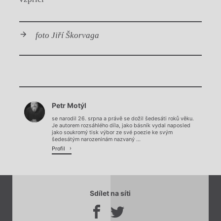
foto Jiří Škorvaga
Chviličku.
Petr Motýl
Načítá se.
se narodil 26. srpna a právě se dožil šedesáti roků věku.
Je autorem rozsáhlého díla, jako básník vydal naposled
jako soukromý tisk výbor ze své poezie ke svým
šedesátým narozeninám nazvaný ...
Profil
Sdílet na síti