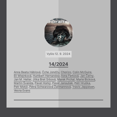
Vyšlo 12. 9. 2024
14/2024
Anna Beata Háblová
,
Čche Jondžu
,
Chorizo
,
Colin McGuire
,
Eli Mlejnková
,
Humbert Hernandez
,
Ilona Ferková
,
Jan Černý
,
Jan M. Heller
,
Jitka Bret Srbová
,
Marek Prchal
,
Marie Bicková
,
Martin Švanda
,
Pavel Horký
,
Pavel Janoušek
,
Petr Hruška
,
Petr Motýl
,
Petra Schwarzová Žallmannová
,
Travis Jeppesen
,
Vesna Evans