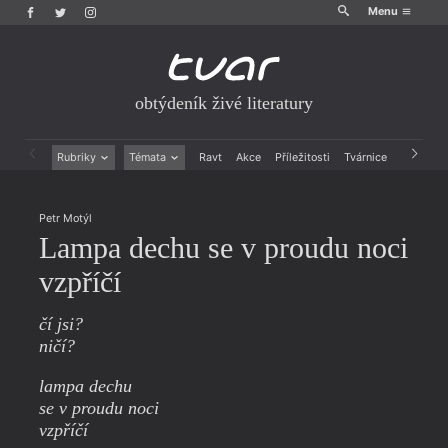
Menu
obtýdeník živé literatury
Rubriky
Témata
Ravt
Akce
Příležitosti
Tvárnice
Archiv
Beletrie
Ženy v katolické literatuře
Drobná publicistika
Právě vychází
Petr Motýl
Esejistika
Mauzoleum
Lampa dechu se v proudu noci
Recenze a reflexe
Divadlo
Reportáže
Historie kolonialismu
vzpříčí
Rozhovory
Dokument
Výroční ceny
čí jsi?
ničí?
lampa dechu
se v proudu noci
vzpříčí