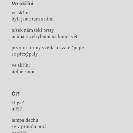
Ve skříni
ve skříni
byli jsme tam s nimi
písek nám tekl prsty
očima a velrybami na konci vět
prvotní formy světla a svaté špejle
se přesýpaly
ve skříni
úplně sami
Čí?
čí jsi?
ničí?
lampa dechu
se v proudu noci
vzpříčí