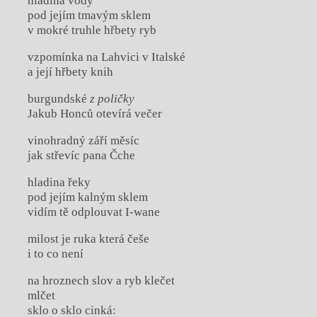
hladina vody
pod jejím tmavým sklem
v mokré truhle hřbety ryb
vzpomínka na Lahvici v Italské
a její hřbety knih
burgundské
z poličky
Jakub Honců otevírá večer
vinohradný září měsíc
jak střevíc pana Čche
hladina řeky
pod jejím kalným sklem
vidím tě odplouvat I-wane
milost je ruka která češe
i to co není
na hroznech slov a ryb klečet
mlčet
sklo o sklo cinká: